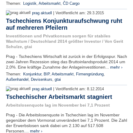
Themen:
Logistik
,
Arbeitsmarkt
,
ČD Cargo
|
prag aktuell
Veröffentlicht am:
29.3.2015
Tschechiens Konjunkturaufschwung ruht
auf mehreren Pfeilern
Investitionen und Privatkonsum sorgen für stabiles
Wachstum / Deutschland 2014 größter Investor / Von Gerit
Schulze, gtai
Prag - Tschechiens Wirtschaft ist zurück in der Erfolgsspur. Nach
zwei Jahren Rezession stieg das Bruttoinlandsprodukt 2014 um
2,0%. Eine kräftige Zunahme der Anlageinvestitionen...
mehr ›
Themen:
Konjunktur
,
BIP
,
Arbeitsmarkt
,
Firmengründung
,
Außenhandel
,
Devisenkurs
,
gtai
|
prag aktuell
Veröffentlicht am:
8.12.2014
Tschechischer Arbeitsmarkt stagniert
Arbeitslosenquote lag im November bei 7,1 Prozent
Prag - Die Arbeitslosenquote in Tschechien lag im November
gegenüber dem Vormonat unverändert bei 7,1 Prozent. Die Zahl
der Erwerbslosen sank dabei um 2.130 auf 517.508
Personen....
mehr ›