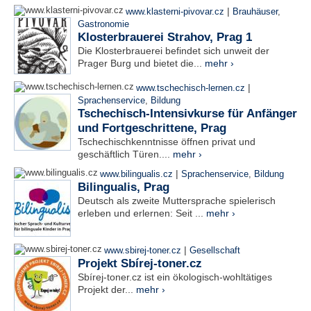
|
www.klasterni-pivovar.cz
Brauhäuser
,
Gastronomie
Klosterbrauerei Strahov, Prag 1
Die Klosterbrauerei befindet sich unweit der
Prager Burg und bietet die...
mehr ›
|
www.tschechisch-lernen.cz
Sprachenservice
,
Bildung
Tschechisch-Intensivkurse für Anfänger
und Fortgeschrittene, Prag
Tschechischkenntnisse öffnen privat und
geschäftlich Türen....
mehr ›
|
www.bilingualis.cz
Sprachenservice
,
Bildung
Bilingualis, Prag
Deutsch als zweite Muttersprache spielerisch
erleben und erlernen: Seit ...
mehr ›
|
www.sbirej-toner.cz
Gesellschaft
Projekt Sbírej-toner.cz
Sbírej-toner.cz ist ein ökologisch-wohltätiges
Projekt der...
mehr ›