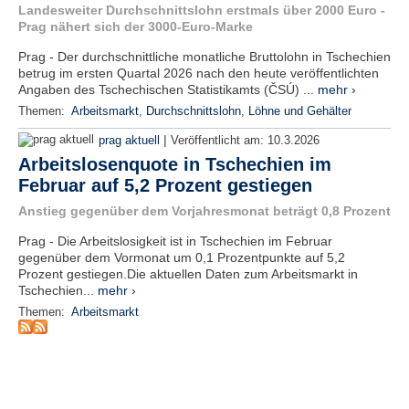
Landesweiter Durchschnittslohn erstmals über 2000 Euro -
e
Prag nähert sich der 3000-Euro-Marke
n
u
Prag - Der durchschnittliche monatliche Bruttolohn in Tschechien
t
betrug im ersten Quartal 2026 nach den heute veröffentlichten
z
Angaben des Tschechischen Statistikamts (ČSÚ) ...
mehr ›
e
Themen:
Arbeitsmarkt
,
Durchschnittslohn
,
Löhne und Gehälter
r
n
|
prag aktuell
Veröffentlicht am:
10.3.2026
a
Arbeitslosenquote in Tschechien im
m
e
Februar auf 5,2 Prozent gestiegen
*
Anstieg gegenüber dem Vorjahresmonat beträgt 0,8 Prozent
Prag - Die Arbeitslosigkeit ist in Tschechien im Februar
P
gegenüber dem Vormonat um 0,1 Prozentpunkte auf 5,2
a
Prozent gestiegen.Die aktuellen Daten zum Arbeitsmarkt in
s
Tschechien...
mehr ›
s
Themen:
Arbeitsmarkt
w
o
r
t
*