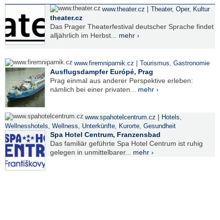
|
www.theater.cz
Theater, Oper
,
Kultur
theater.cz
Das Prager Theaterfestival deutscher Sprache findet
alljährlich im Herbst...
mehr ›
|
www.firemniparnik.cz
Tourismus
,
Gastronomie
Ausflugsdampfer Európé, Prag
Prag einmal aus anderer Perspektive erleben:
nämlich bei einer privaten...
mehr ›
|
www.spahotelcentrum.cz
Hotels
,
Wellnesshotels
,
Wellness
,
Unterkünfte
,
Kurorte
,
Gesundheit
Spa Hotel Centrum, Franzensbad
Das familiär geführte Spa Hotel Centrum ist ruhig
gelegen in unmittelbarer...
mehr ›