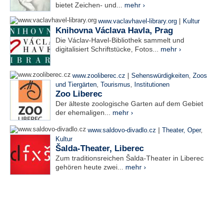
bietet Zeichen- und...
mehr ›
|
www.vaclavhavel-library.org
Kultur
Knihovna Václava Havla, Prag
Die Václav-Havel-Bibliothek sammelt und
digitalisiert Schriftstücke, Fotos...
mehr ›
|
www.zooliberec.cz
Sehenswürdigkeiten
,
Zoos
und Tiergärten
,
Tourismus
,
Institutionen
Zoo Liberec
Der älteste zoologische Garten auf dem Gebiet
der ehemaligen...
mehr ›
|
www.saldovo-divadlo.cz
Theater, Oper
,
Kultur
Šalda-Theater, Liberec
Zum traditionsreichen Šalda-Theater in Liberec
gehören heute zwei...
mehr ›