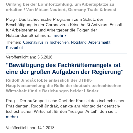
Umfang bei der Lohnfortzahlung, um Arbeitsplätze zu
erhalten / Von Miriam Neubert, Germany Trade & Invest
Prag - Das tschechische Programm zum Schutz der
Beschäftigung in der Coronavirus-Krise heißt Antivirus. Es soll
für Arbeitnehmer und Arbeitgeber die Folgen der
Notstandsmaßnahmen...
mehr ›
Themen:
Coronavirus in Tschechien
,
Notstand
,
Arbeitsmarkt
,
Kurzarbeit
Veröffentlicht am:
5.6.2018
"Bewältigung des Fachkräftemangels ist
eine der großen Aufgaben der Regierung"
Rudolf Jindrák lobte anlässlich der DTIHK-
Hauptversammlung die Rolle der deutsch-tschechischen
Wirtschaft für die Beziehungen beider Länder.
Prag – Der außenpolitische Chef der Kanzlei des tschechischen
Präsidenten, Rudolf Jindrák, dankte am Montag der deutsch-
tschechischen Wirtschaft für den "riesigen Anteil", den sie...
mehr ›
Veröffentlicht am:
14.1.2018