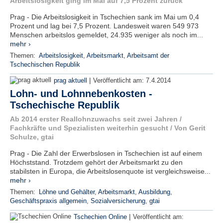
Arbeitslosigkeit ging im Mai auf 7,5 Prozent zurück
Prag - Die Arbeitslosigkeit in Tschechien sank im Mai um 0,4
Prozent und lag bei 7,5 Prozent. Landesweit waren 549 973
Menschen arbeitslos gemeldet, 24.935 weniger als noch im...
mehr ›
Themen:
Arbeitslosigkeit
,
Arbeitsmarkt
,
Arbeitsamt der
Tschechischen Republik
|
prag aktuell
Veröffentlicht am:
7.4.2014
Lohn- und Lohnnebenkosten -
Tschechische Republik
Ab 2014 erster Reallohnzuwachs seit zwei Jahren /
Fachkräfte und Spezialisten weiterhin gesucht / Von Gerit
Schulze, gtai
Prag - Die Zahl der Erwerbslosen in Tschechien ist auf einem
Höchststand. Trotzdem gehört der Arbeitsmarkt zu den
stabilsten in Europa, die Arbeitslosenquote ist vergleichsweise...
mehr ›
Themen:
Löhne und Gehälter
,
Arbeitsmarkt
,
Ausbildung
,
Geschäftspraxis allgemein
,
Sozialversicherung
,
gtai
|
Tschechien Online
Veröffentlicht am: