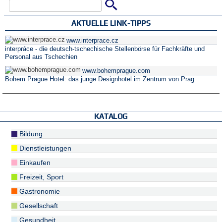
Suche
Suchformular
AKTUELLE LINK-TIPPS
www.interprace.cz
interpráce - die deutsch-tschechische Stellenbörse für Fachkräfte und
Personal aus Tschechien
www.bohemprague.com
Bohem Prague Hotel: das junge Designhotel im Zentrum von Prag
KATALOG
Bildung
Dienstleistungen
Einkaufen
Freizeit, Sport
Gastronomie
Gesellschaft
Gesundheit