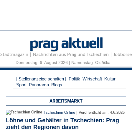
r
e
n
B
E
prag aktuell
N
U
T
Stadtmagazin | Nachrichten aus Prag und Tschechien | Jobbörse
Z
E
Donnerstag, 6. August 2026 | Namenstag: Oldřiška
R
A
| Stellenanzeige schalten |
Politik
Wirtschaft
Kultur
N
Sport
Panorama
Blogs
M
E
L
ARBEITSMARKT
D
U
|
Tschechien Online
Veröffentlicht am:
4.6.2026
N
Löhne und Gehälter in Tschechien: Prag
G
zieht den Regionen davon
B