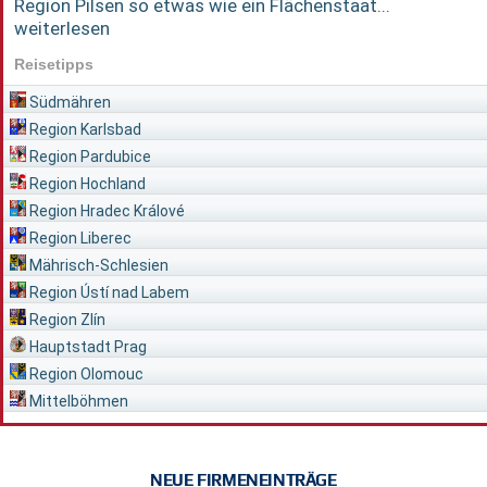
Region Pilsen so etwas wie ein Flächenstaat...
weiterlesen
Reisetipps
Südmähren
Region Karlsbad
Region Pardubice
Region Hochland
Region Hradec Králové
Region Liberec
Mährisch-Schlesien
Region Ústí nad Labem
Region Zlín
Hauptstadt Prag
Region Olomouc
Mittelböhmen
NEUE FIRMENEINTRÄGE