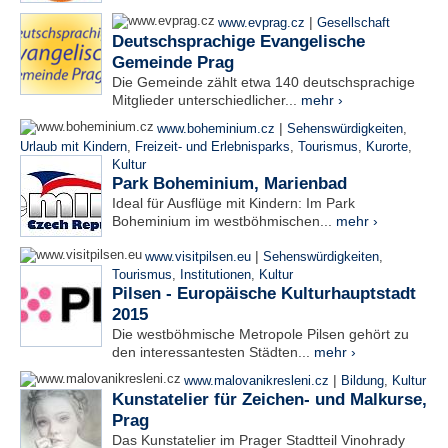
|
www.evprag.cz
Gesellschaft
Deutschsprachige Evangelische
Gemeinde Prag
Die Gemeinde zählt etwa 140 deutschsprachige
Mitglieder unterschiedlicher...
mehr ›
|
www.boheminium.cz
Sehenswürdigkeiten
,
Urlaub mit Kindern
,
Freizeit- und Erlebnisparks
,
Tourismus
,
Kurorte
,
Kultur
Park Boheminium, Marienbad
Ideal für Ausflüge mit Kindern: Im Park
Boheminium im westböhmischen...
mehr ›
|
www.visitpilsen.eu
Sehenswürdigkeiten
,
Tourismus
,
Institutionen
,
Kultur
Pilsen - Europäische Kulturhauptstadt
2015
Die westböhmische Metropole Pilsen gehört zu
den interessantesten Städten...
mehr ›
|
www.malovanikresleni.cz
Bildung
,
Kultur
Kunstatelier für Zeichen- und Malkurse,
Prag
Das Kunstatelier im Prager Stadtteil Vinohrady