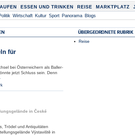
KAUFEN
ESSEN UND TRINKEN
REISE
MARKTPLATZ
Politik
Wirtschaft
Kultur
Sport
Panorama
Blogs
EN
ÜBERGEORDNETE RUBRIK
Reise
ln für
sel bei Österreichern als Baller-
önnte jetzt Schluss sein. Denn
›
rk
llungsgelände in České
, Trödel und Antiquitäten
ellungsgelände Výstaviště in