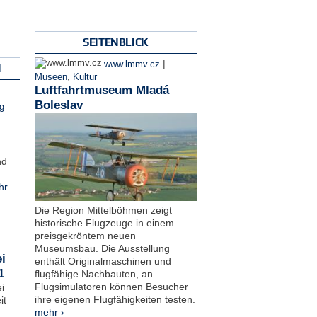
SEITENBLICK
|
www.lmmv.cz
N
Museen
,
Kultur
Luftfahrtmuseum Mladá
Boleslav
g
nd
hr
Die Region Mittelböhmen zeigt
historische Flugzeuge in einem
preisgekröntem neuen
Museumsbau. Die Ausstellung
i
enthält Originalmaschinen und
1
flugfähige Nachbauten, an
Flugsimulatoren können Besucher
i
ihre eigenen Flugfähigkeiten testen.
it
mehr ›