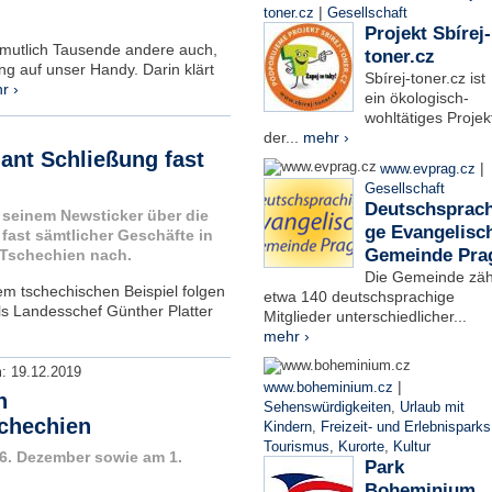
|
toner.cz
Gesellschaft
Projekt Sbírej-
rmutlich Tausende andere auch,
toner.cz
g auf unser Handy. Darin klärt
Sbírej-toner.cz ist
r ›
ein ökologisch-
wohltätiges Projek
der...
mehr ›
lant Schließung fast
|
www.evprag.cz
Gesellschaft
Deutschsprach
 seinem Newsticker über die
ge Evangelisc
fast sämtlicher Geschäfte in
Gemeinde Pra
t Tschechien nach.
Die Gemeinde zäh
em tschechischen Beispiel folgen
etwa 140 deutschsprachige
ols Landesschef Günther Platter
Mitglieder unterschiedlicher...
mehr ›
m:
19.12.2019
|
www.boheminium.cz
n
Sehenswürdigkeiten
,
Urlaub mit
schechien
Kindern
,
Freizeit- und Erlebnisparks
Tourismus
,
Kurorte
,
Kultur
6. Dezember sowie am 1.
Park
Boheminium,