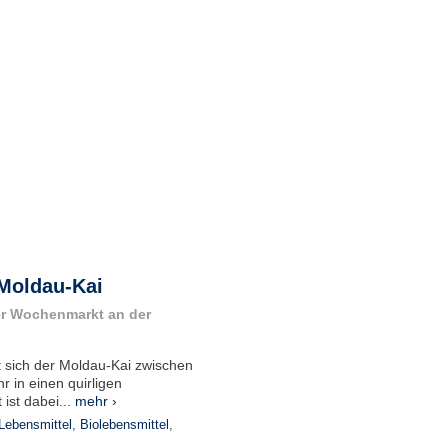
Moldau-Kai
er Wochenmarkt an der
sich der Moldau-Kai zwischen
 in einen quirligen
st dabei...
mehr ›
Lebensmittel
,
Biolebensmittel
,