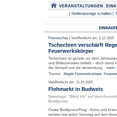
VERANSTALTUNGEN
EIN
| Stellenanzeige schalten |
EINKAUF
|
Presseschau
Veröffentlicht am:
2.12.2025
Tschechien verschärft Rege
Feuerwerkskörper
Tschechien ist gerade vor dem Jahreswech
und Böllerparadies beliebt – doch damit k
der Verkauf und die Verwendung...
mehr 
Themen:
illegale Feuerwerkskörper
,
Feuerwe
Veröffentlicht am:
21.10.2025
Flohmarkt in Budweis
Samstags: "Bleší trh" auf dem Ausste
Budějovice
České Budějovice/Prag - Krims und Krams
werden fast jeden Samstag auf dem Ausst