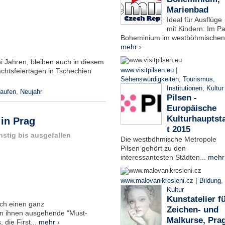
Marienbad
Ideal für Ausflüge
mit Kindern: Im Pa
Boheminium im westböhmischen.
mehr ›
i Jahren, bleiben auch in diesem
|
www.visitpilsen.eu
htsfeiertagen in Tschechien
Sehenswürdigkeiten
,
Tourismus
,
Institutionen
,
Kultur
aufen
,
Neujahr
Pilsen -
Europäische
Kulturhauptst
in Prag
t 2015
stig bis ausgefallen
Die westböhmische Metropole
Pilsen gehört zu den
interessantesten Städten...
mehr
|
www.malovanikresleni.cz
Bildung
,
Kultur
Kunstatelier f
ch einen ganz
Zeichen- und
on ihnen ausgehende "Must-
Malkurse, Pra
 die First...
mehr ›