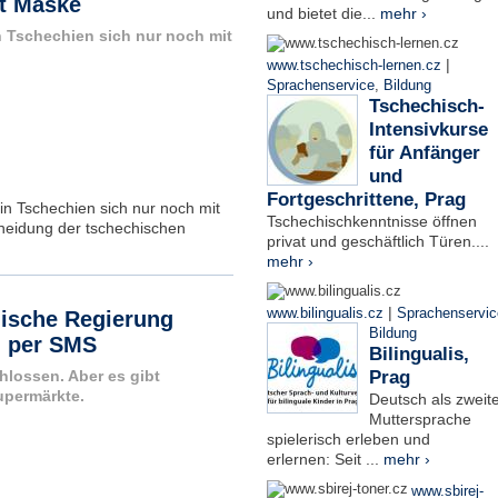
it Maske
und bietet die...
mehr ›
n Tschechien sich nur noch mit
|
www.tschechisch-lernen.cz
Sprachenservice
,
Bildung
Tschechisch-
Intensivkurse
für Anfänger
und
Fortgeschrittene, Prag
in Tschechien sich nur noch mit
Tschechischkenntnisse öffnen
heidung der tschechischen
privat und geschäftlich Türen....
mehr ›
|
www.bilingualis.cz
Sprachenservic
ische Regierung
Bildung
g per SMS
Bilingualis,
Prag
hlossen. Aber es gibt
upermärkte.
Deutsch als zweit
Muttersprache
spielerisch erleben und
erlernen: Seit ...
mehr ›
www.sbirej-