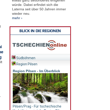
etwas ganz Besonderes entgehen
würde. Dabei erfindet sich die
Laterna seit über 50 Jahren immer
wieder neu.
mehr ›
t
BLICK IN DIE REGIONEN
i
he
g
Südböhmen
lt
Region Pilsen
Region Pilsen - Im Überblick
,
Pilsen/Prag - Für tschechische