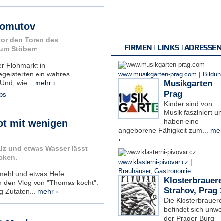
homutov
or den Toren des
FIRMEN | LINKS | ADRESSE
um Stöbern
r Flohmarkt in
|
egeisterten ein wahres
www.musikgarten-prag.com
Bildun
Musikgarten
Und, wie...
mehr ›
Prag
pps
Kinder sind von
Musik fasziniert u
haben eine
ot mit wenigen
angeborene Fähigkeit zum...
me
›
lz und etwas Wasser lässt
acken.
|
www.klasterni-pivovar.cz
Brauhäuser
,
Gastronomie
mehl und etwas Hefe
Klosterbrauere
in den Vlog von "Thomas kocht".
Strahov, Prag 
g Zutaten...
mehr ›
Die Klosterbrauere
befindet sich unwe
der Prager Burg