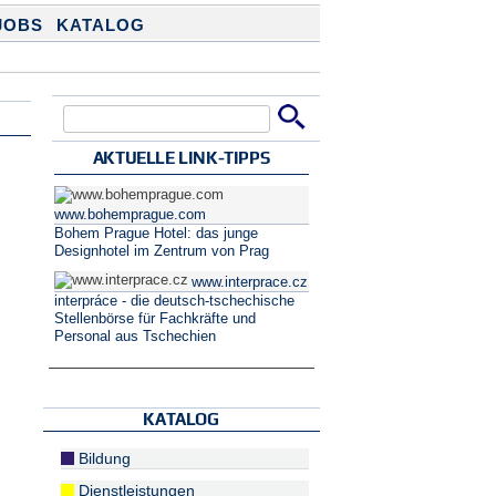
JOBS
KATALOG
Suche
Suchformular
AKTUELLE LINK-TIPPS
www.bohemprague.com
Bohem Prague Hotel: das junge
Designhotel im Zentrum von Prag
www.interprace.cz
interpráce - die deutsch-tschechische
Stellenbörse für Fachkräfte und
Personal aus Tschechien
KATALOG
Bildung
Dienstleistungen