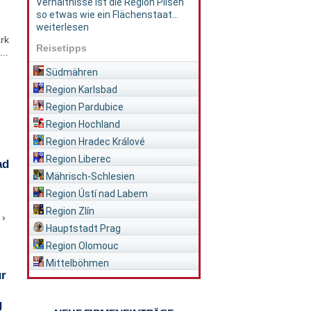
Verhältnisse ist die Region Pilsen
so etwas wie ein Flächenstaat...
weiterlesen
rk
Reisetipps
..
Südmähren
Region Karlsbad
Region Pardubice
Region Hochland
Region Hradec Králové
Region Liberec
ad
Mährisch-Schlesien
Region Ústí nad Labem
Region Zlín
 ›
Hauptstadt Prag
Region Olomouc
Mittelböhmen
ür
g