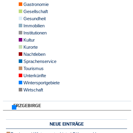
Gastronomie
e
n
Gesellschaft
u
Gesundheit
t
Immobilien
z
e
Institutionen
r
Kultur
n
Kurorte
a
m
Nachtleben
e
Sprachenservice
*
Tourismus
Unterkünfte
P
Wintersportgebiete
a
Wirtschaft
s
s
w
ERZGEBIRGE
o
r
t
NEUE EINTRÄGE
*