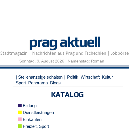
r
e
n
B
E
prag aktuell
N
U
T
Stadtmagazin | Nachrichten aus Prag und Tschechien | Jobbörse
Z
E
Sonntag, 9. August 2026 | Namenstag: Roman
R
A
| Stellenanzeige schalten |
Politik
Wirtschaft
Kultur
N
Sport
Panorama
Blogs
M
E
KATALOG
L
D
Bildung
U
N
Dienstleistungen
G
Einkaufen
Freizeit, Sport
B