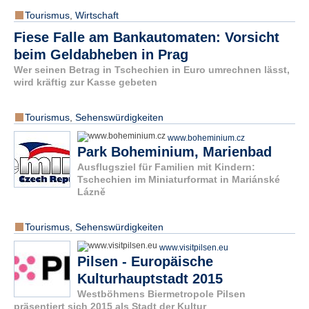
Tourismus
,
Wirtschaft
Fiese Falle am Bankautomaten: Vorsicht
beim Geldabheben in Prag
Wer seinen Betrag in Tschechien in Euro umrechnen lässt,
wird kräftig zur Kasse gebeten
Tourismus
,
Sehenswürdigkeiten
www.boheminium.cz
Park Boheminium, Marienbad
Ausflugsziel für Familien mit Kindern:
Tschechien im Miniaturformat in Mariánské
Lázně
Tourismus
,
Sehenswürdigkeiten
www.visitpilsen.eu
Pilsen - Europäische
Kulturhauptstadt 2015
Westböhmens Biermetropole Pilsen
präsentiert sich 2015 als Stadt der Kultur