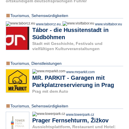
ortskundigem deutschsprachigen Führer
Tourismus
,
Sehenswürdigkeiten
www.taborcz.eu
,
www.visittabor.eu
Tábor - die Hussitenstadt in
Südböhmen
Stadt mit Geschichte, Festivals und
vielfältigen Kulturveranstaltungen
Tourismus
,
Dienstleistungen
www.mrparkit.com
MR. PARKIT - Garagen mit
Parkplatzreservierung in Prag
Prag mit dem Auto
Tourismus
,
Sehenswürdigkeiten
www.towerpark.cz
Prager Fernsehturm, Žižkov
Aussichtsplattform, Restaurant und Hotel: