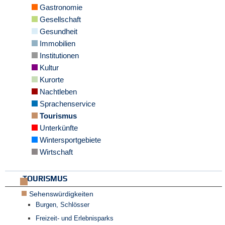
Gastronomie
e
n
Gesellschaft
u
Gesundheit
t
Immobilien
z
e
Institutionen
r
Kultur
n
Kurorte
a
m
Nachtleben
e
Sprachenservice
*
Tourismus
Unterkünfte
P
Wintersportgebiete
a
Wirtschaft
s
s
w
TOURISMUS
o
r
Sehenswürdigkeiten
t
Burgen, Schlösser
*
Freizeit- und Erlebnisparks