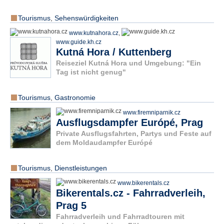
Tourismus
,
Sehenswürdigkeiten
www.kutnahora.cz
,
www.guide.kh.cz
Kutná Hora / Kuttenberg
Reiseziel Kutná Hora und Umgebung: "Ein
Tag ist nicht genug"
Tourismus
,
Gastronomie
www.firemniparnik.cz
Ausflugsdampfer Európé, Prag
Private Ausflugsfahrten, Partys und Feste auf
dem Moldaudampfer Európé
Tourismus
,
Dienstleistungen
www.bikerentals.cz
Bikerentals.cz - Fahrradverleih,
Prag 5
Fahrradverleih und Fahrradtouren mit