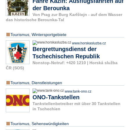
Fähre Kazín: Ausflugsfahrten auf
der Berounka
Von Prag zur Burg Karlštejn - auf dem Wasser
das historische Berounka-Tal
Tourismus
,
Wintersportgebiete
www.horskasluzba.cz
Bergrettungsdienst der
Tschechischen Republik
Nonstop-Notruf: +420 1210 | Horská služba
ČR (SOS)
Tourismus
,
Dienstleistungen
www.tank-ono.cz
ONO-Tankstellen
Tankstellenbetreiber mit über 30 Tankstellen
in Tschechien
Tourismus
,
Sehenswürdigkeiten