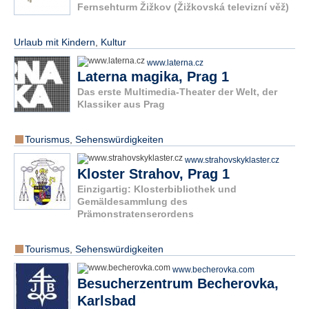
Fernsehturm Žižkov (Žižkovská televizní věž)
Urlaub mit Kindern
,
Kultur
www.laterna.cz
Laterna magika, Prag 1
Das erste Multimedia-Theater der Welt, der
Klassiker aus Prag
Tourismus
,
Sehenswürdigkeiten
www.strahovskyklaster.cz
Kloster Strahov, Prag 1
Einzigartig: Klosterbibliothek und
Gemäldesammlung des
Prämonstratenserordens
Tourismus
,
Sehenswürdigkeiten
www.becherovka.com
Besucherzentrum Becherovka,
Karlsbad