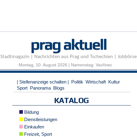
r
e
n
B
E
prag aktuell
N
U
T
Stadtmagazin | Nachrichten aus Prag und Tschechien | Jobbörse
Z
E
Montag, 10. August 2026 | Namenstag: Vavřinec
R
A
| Stellenanzeige schalten |
Politik
Wirtschaft
Kultur
N
Sport
Panorama
Blogs
M
E
KATALOG
L
D
Bildung
U
N
Dienstleistungen
G
Einkaufen
Freizeit, Sport
B