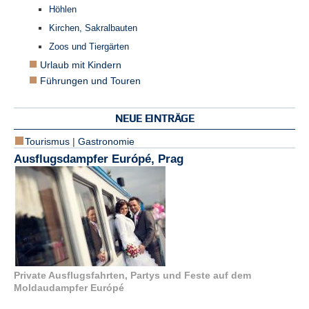
Höhlen
N
Kirchen, Sakralbauten
e
Zoos und Tiergärten
u
e
Urlaub mit Kindern
s
Führungen und Touren
P
a
s
NEUE EINTRÄGE
s
w
Tourismus
|
Gastronomie
o
Ausflugsdampfer Európé, Prag
r
t
a
n
f
o
r
d
e
r
Private Ausflugsfahrten, Partys und Feste auf dem
n
Moldaudampfer Európé