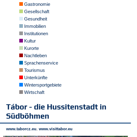
r
Gastronomie
e
Gesellschaft
n
Gesundheit
Immobilien
B
E
Institutionen
N
Kultur
U
Kurorte
T
Nachtleben
Z
Sprachenservice
E
R
Tourismus
A
Unterkünfte
N
Wintersportgebiete
M
Wirtschaft
E
L
Tábor - die Hussitenstadt in
D
U
Südböhmen
N
G
www.taborcz.eu
,
www.visittabor.eu
B