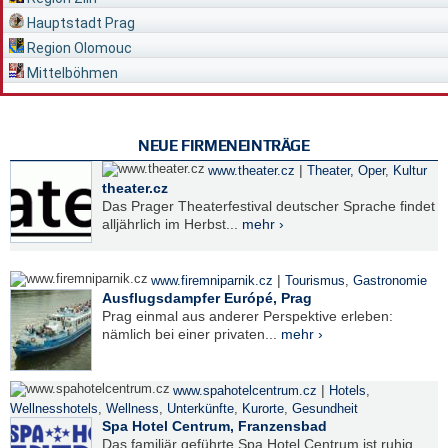
Hauptstadt Prag
Region Olomouc
Mittelböhmen
NEUE FIRMENEINTRÄGE
|
www.theater.cz
Theater, Oper
,
Kultur
theater.cz
Das Prager Theaterfestival deutscher Sprache findet
alljährlich im Herbst...
mehr ›
|
www.firemniparnik.cz
Tourismus
,
Gastronomie
Ausflugsdampfer Európé, Prag
Prag einmal aus anderer Perspektive erleben:
nämlich bei einer privaten...
mehr ›
|
www.spahotelcentrum.cz
Hotels
,
Wellnesshotels
,
Wellness
,
Unterkünfte
,
Kurorte
,
Gesundheit
Spa Hotel Centrum, Franzensbad
Das familiär geführte Spa Hotel Centrum ist ruhig