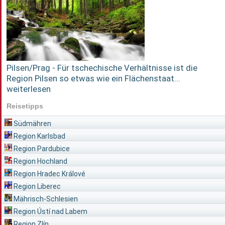
Pilsen/Prag - Für tschechische Verhältnisse ist die
Region Pilsen so etwas wie ein Flächenstaat...
weiterlesen
Reisetipps
Südmähren
Region Karlsbad
Region Pardubice
Region Hochland
Region Hradec Králové
Region Liberec
Mährisch-Schlesien
Region Ústí nad Labem
Region Zlín