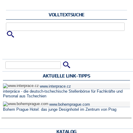
VOLLTEXTSUCHE
Zu suchende Schlüsselwörter
Suche
Suchformular
AKTUELLE LINK-TIPPS
www.interprace.cz
interpráce - die deutsch-tschechische Stellenbörse für Fachkräfte und
Personal aus Tschechien
www.bohemprague.com
Bohem Prague Hotel: das junge Designhotel im Zentrum von Prag
KATALOG