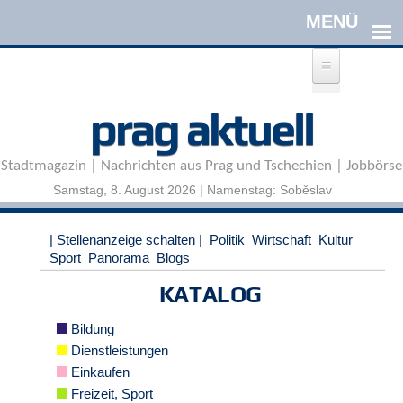
Direkt zum Inhalt
A
prag aktuell
n
m
e
Stadtmagazin | Nachrichten aus Prag und Tschechien | Jobbörse
l
d
Samstag, 8. August 2026 | Namenstag: Soběslav
e
n
|
| Stellenanzeige schalten |
Politik
Wirtschaft
Kultur
R
Sport
Panorama
Blogs
e
g
KATALOG
i
s
Bildung
t
Dienstleistungen
r
Einkaufen
i
e
Freizeit, Sport