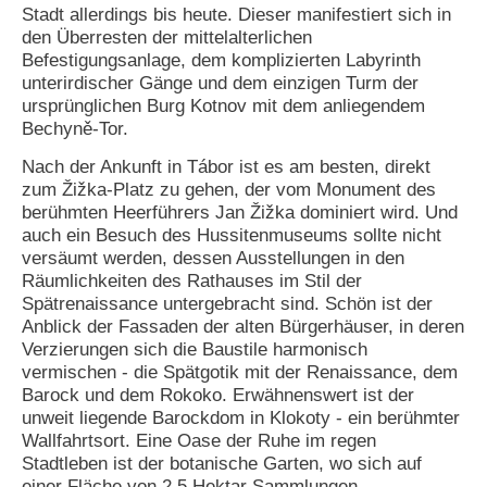
Stadt allerdings bis heute. Dieser manifestiert sich in
den Überresten der mittelalterlichen
Befestigungsanlage, dem komplizierten Labyrinth
unterirdischer Gänge und dem einzigen Turm der
ursprünglichen Burg Kotnov mit dem anliegendem
Bechyně-Tor.
Nach der Ankunft in Tábor ist es am besten, direkt
zum Žižka-Platz zu gehen, der vom Monument des
berühmten Heerführers Jan Žižka dominiert wird. Und
auch ein Besuch des Hussitenmuseums sollte nicht
versäumt werden, dessen Ausstellungen in den
Räumlichkeiten des Rathauses im Stil der
Spätrenaissance untergebracht sind. Schön ist der
Anblick der Fassaden der alten Bürgerhäuser, in deren
Verzierungen sich die Baustile harmonisch
vermischen - die Spätgotik mit der Renaissance, dem
Barock und dem Rokoko. Erwähnenswert ist der
unweit liegende Barockdom in Klokoty - ein berühmter
Wallfahrtsort. Eine Oase der Ruhe im regen
Stadtleben ist der botanische Garten, wo sich auf
einer Fläche von 2,5 Hektar Sammlungen