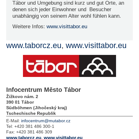
Tábor und Umgebung sind kurz und gut Orte, an
denen sich jeder Einwohner und Besucher
unabhängig von seinem Alter wohl fühlen kann.
Weitere Infos:
www.visittabor.eu
www.taborcz.eu
,
www.visittabor.eu
Infocentrum Město Tábor
Žižkovo nám. 2
390 01
Tábor
Südböhmen (Jihočeský kraj)
Tschechische Republik
E-Mail:
infocentrum@mutabor.cz
Tel:
+420 381 486 300-1
Fax:
+420 381 486 309
www.taborcz.eu
,
www.visittabor.eu