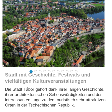
e
n
u
t
z
e
r
n
a
m
e
*
P
a
Stadt mit Geschichte, Festivals und
s
vielfältigen Kulturveranstaltungen
s
w
Die Stadt Tábor gehört dank ihrer langen Geschichte,
o
ihrer architektonischen Sehenswürdigkeiten und der
r
interessanten Lage zu den touristisch sehr attraktiven
t
Orten in der Tschechischen Republik.
*