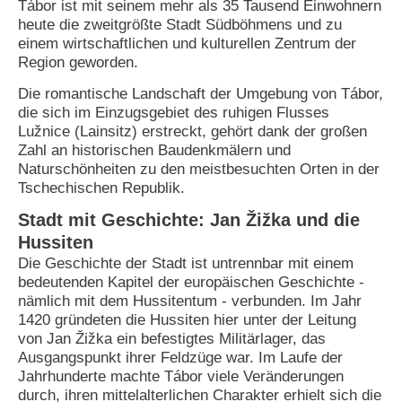
Tábor ist mit seinem mehr als 35 Tausend Einwohnern
heute die zweitgrößte Stadt Südböhmens und zu
N
einem wirtschaftlichen und kulturellen Zentrum der
e
Region geworden.
u
e
Die romantische Landschaft der Umgebung von Tábor,
s
P
die sich im Einzugsgebiet des ruhigen Flusses
a
Lužnice (Lainsitz) erstreckt, gehört dank der großen
s
Zahl an historischen Baudenkmälern und
s
Naturschönheiten zu den meistbesuchten Orten in der
w
Tschechischen Republik.
o
r
Stadt mit Geschichte: Jan Žižka und die
t
a
Hussiten
n
Die Geschichte der Stadt ist untrennbar mit einem
f
bedeutenden Kapitel der europäischen Geschichte -
o
nämlich mit dem Hussitentum - verbunden. Im Jahr
r
1420 gründeten die Hussiten hier unter der Leitung
d
e
von Jan Žižka ein befestigtes Militärlager, das
r
Ausgangspunkt ihrer Feldzüge war. Im Laufe der
n
Jahrhunderte machte Tábor viele Veränderungen
durch, ihren mittelalterlichen Charakter erhielt sich die