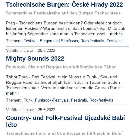
Tschechische Burgen: České Hrady 2022
Sommerliche Festivalreihe auf den Burgen Tschechiens
Prag - Tschechiens Burgen besichtigen? Oder vielleicht doch
lieber ein Festival? Warum nicht einfach beides? Von Mitte Juli
bis Anfang September kann man in Tschechien zwei...
mehr ›
Themen:
Festival
,
Burgen und Schlösser
,
Rockfestivals
,
Festivals
Veröffentlicht am:
25.6.2022
Mighty Sounds 2022
Punkrock, Ska und Reggae im südböhmischen Tábor
Tábor/Prag - Das Festival ist ein Muss für Punk-, Ska- und
Reggae-Fans. Es findet alljährlich im Juli in Tábor im Süden
Tschechiens statt. Vertreten sind vor allem die Genres Punk...
mehr ›
Themen:
Punk
,
Punkrock-Festivals
,
Festivals
,
Rockfestivals
Veröffentlicht am:
25.6.2022
Country- und Folk-Festival Újezdské Babí
léto
Tschechische Folk- und Countryszene trifft sich in Dolní