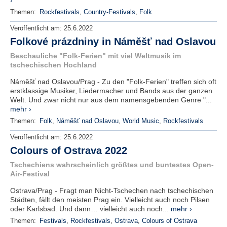
›
Themen:
Rockfestivals
,
Country-Festivals
,
Folk
Veröffentlicht am:
25.6.2022
Folkové prázdniny in Náměšť nad Oslavou
Beschauliche "Folk-Ferien" mit viel Weltmusik im
tschechischen Hochland
Náměšť nad Oslavou/Prag - Zu den "Folk-Ferien" treffen sich oft
erstklassige Musiker, Liedermacher und Bands aus der ganzen
Welt. Und zwar nicht nur aus dem namensgebenden Genre "...
mehr ›
Themen:
Folk
,
Náměšť nad Oslavou
,
World Music
,
Rockfestivals
Veröffentlicht am:
25.6.2022
Colours of Ostrava 2022
Tschechiens wahrscheinlich größtes und buntestes Open-
Air-Festival
Ostrava/Prag - Fragt man Nicht-Tschechen nach tschechischen
Städten, fällt den meisten Prag ein. Vielleicht auch noch Pilsen
oder Karlsbad. Und dann… vielleicht auch noch...
mehr ›
Themen:
Festivals
,
Rockfestivals
,
Ostrava
,
Colours of Ostrava