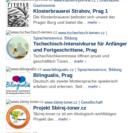
www.klasterni-pivovar.cz
Brauhäuser
,
Gastronomie
Klosterbrauerei Strahov, Prag 1
Die Klosterbrauerei befindet sich unweit der
Prager Burg und bietet die...
mehr ›
|
www.tschechisch-lernen.cz
Sprachenservice
,
Bildung
Tschechisch-Intensivkurse für Anfänger
und Fortgeschrittene, Prag
Tschechischkenntnisse öffnen privat und
geschäftlich Türen....
mehr ›
|
www.bilingualis.cz
Sprachenservice
,
Bildung
Bilingualis, Prag
Deutsch als zweite Muttersprache spielerisch
erleben und erlernen: Seit ...
mehr ›
|
www.sbirej-toner.cz
Gesellschaft
Projekt Sbírej-toner.cz
Sbírej-toner.cz ist ein ökologisch-wohltätiges
Projekt der...
mehr ›