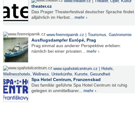
|
www.theater.cz
Theater, Oper
,
Kultur
theater.cz
Das Prager Theaterfestival deutscher Sprache findet
alljährlich im Herbst...
mehr ›
|
www.firemniparnik.cz
Tourismus
,
Gastronomie
Ausflugsdampfer Európé, Prag
Prag einmal aus anderer Perspektive erleben:
nämlich bei einer privaten...
mehr ›
|
www.spahotelcentrum.cz
Hotels
,
Wellnesshotels
,
Wellness
,
Unterkünfte
,
Kurorte
,
Gesundheit
Spa Hotel Centrum, Franzensbad
Das familiär geführte Spa Hotel Centrum ist ruhig
gelegen in unmittelbarer...
mehr ›