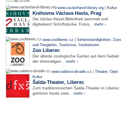
|
www.vaclavhavel-library.org
Kultur
Knihovna Václava Havla, Prag
Die Václav-Havel-Bibliothek sammelt und
digitalisiert Schriftstücke, Fotos...
mehr ›
|
www.zooliberec.cz
Sehenswürdigkeiten
,
Zoos
und Tiergärten
,
Tourismus
,
Institutionen
Zoo Liberec
Der älteste zoologische Garten auf dem Gebiet
der ehemaligen...
mehr ›
|
www.saldovo-divadlo.cz
Theater, Oper
,
Kultur
Šalda-Theater, Liberec
Zum traditionsreichen Šalda-Theater in Liberec
gehören heute zwei...
mehr ›