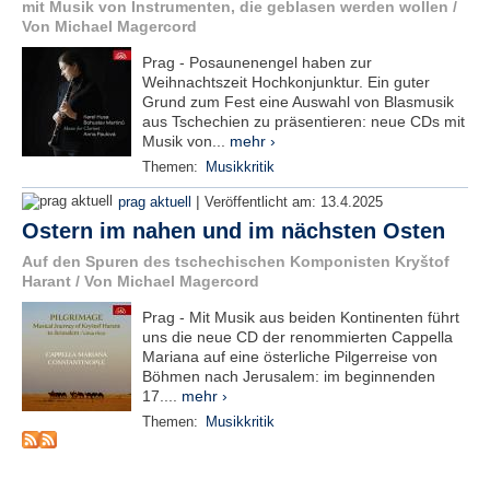
mit Musik von Instrumenten, die geblasen werden wollen /
e
Von Michael Magercord
n
u
Prag - Posaunenengel haben zur
t
Weihnachtszeit Hochkonjunktur. Ein guter
z
Grund zum Fest eine Auswahl von Blasmusik
e
aus Tschechien zu präsentieren: neue CDs mit
r
Musik von...
mehr ›
n
Themen:
Musikkritik
a
m
|
prag aktuell
Veröffentlicht am:
13.4.2025
e
Ostern im nahen und im nächsten Osten
*
Auf den Spuren des tschechischen Komponisten Kryštof
Harant / Von Michael Magercord
P
Prag - Mit Musik aus beiden Kontinenten führt
a
uns die neue CD der renommierten Cappella
s
Mariana auf eine österliche Pilgerreise von
s
Böhmen nach Jerusalem: im beginnenden
w
17....
mehr ›
o
r
Themen:
Musikkritik
t
*