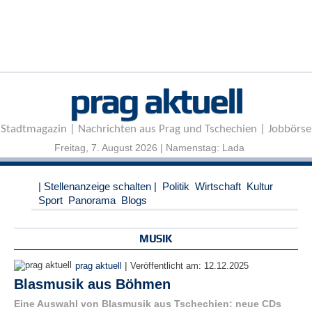
r
e
n
B
E
prag aktuell
N
U
T
Stadtmagazin | Nachrichten aus Prag und Tschechien | Jobbörse
Z
E
Freitag, 7. August 2026 | Namenstag: Lada
R
A
| Stellenanzeige schalten |
Politik
Wirtschaft
Kultur
N
Sport
Panorama
Blogs
M
E
L
MUSIK
D
U
|
prag aktuell
Veröffentlicht am:
12.12.2025
N
Blasmusik aus Böhmen
G
Eine Auswahl von Blasmusik aus Tschechien: neue CDs
B