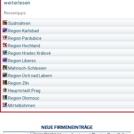
weiterlesen
Reisetipps
Südmähren
Region Karlsbad
Region Pardubice
Region Hochland
Region Hradec Králové
Region Liberec
Mährisch-Schlesien
Region Ústí nad Labem
Region Zlín
Hauptstadt Prag
Region Olomouc
Mittelböhmen
NEUE FIRMENEINTRÄGE