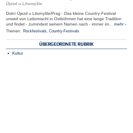
Újezd u Litomyšle
Dolní Újezd u Litomyšle/Prag - Das kleine Country-Festival
unweit von Leitomischl in Ostböhmen hat eine lange Tradition
und findet - zumindest seinem Namen nach - immer im...
mehr ›
Themen:
Rockfestivals
,
Country-Festivals
ÜBERGEORDNETE RUBRIK
Kultur