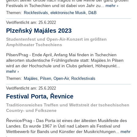
gehört seiner Größe nach fraglos in die Reihe der ganz großen
Festivals in Tschechien und ist dabei von Jahr zu...
mehr ›
Themen:
Rockfestivals
,
elektronische Musik
,
D&B
Veröffentlicht am:
25.6.2022
Plzeňský Majáles 2023
Studentenfest und Open-Air-Konzert im größten
Amphitheater Tschechiens
Pilsen/Prag - Ende April, Anfang Mai finden in Tschechien
allerorten studentische Frühlingsfeste statt: Majáles.In Pilsen
wird an der Hochschule und in Clubs gefeiert, Höhepunkt...
mehr ›
Themen:
Majáles
,
Pilsen
,
Open-Air
,
Rockfestivals
Veröffentlicht am:
25.6.2022
Festival Porta, Řevnice
Traditionsreiches Treffen und Wettstreit der tschechischen
Country- und Folkszene
Řevnice/Prag - Das Porta ist eines der ältesten Musikfeste des
Landes. Es wurde 1967 in Ústí nad Labem als Festival und
Wettbewerb für Bands und Künstler der Musikrichtungen...
mehr