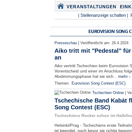
VERANSTALTUNGEN
EIN
| Stellenanzeige schalten |
EUROVISION SONG C
|
Presseschau
Veröffentlicht am:
26.4.2024
Aiko tritt mit "Pedestal" f
an
Aiko vertritt Tschechien beim Eurovisio
Vorentscheid und einer im Anschluss fol
Abstimmungsphase hat sie sich...
mehr ›
Themen:
Eurovision Song Contest (ESC)
|
Tschechien Online
Ve
Tschechische Band Kabát f
Song Contest (ESC)
Tschechiens Rocker schon im Halbfin
Helsinki/Prag - Tschechiens erste Teiln
ist beendet, noch bevor sie richtig bego