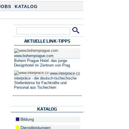
JOBS
KATALOG
Suche
Suchformular
AKTUELLE LINK-TIPPS
www.bohemprague.com
Bohem Prague Hotel: das junge
Designhotel im Zentrum von Prag
www.interprace.cz
interpráce - die deutsch-tschechische
Stellenbörse für Fachkräfte und
Personal aus Tschechien
KATALOG
Bildung
Dienstleistungen