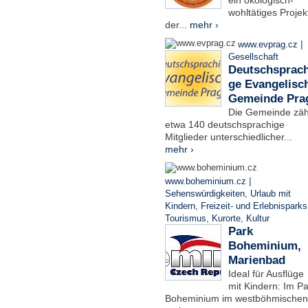
ein ökologisch-
wohltätiges Projek
der...
mehr ›
|
www.evprag.cz
Gesellschaft
Deutschsprach
ge Evangelisc
Gemeinde Pra
Die Gemeinde zäh
etwa 140 deutschsprachige
Mitglieder unterschiedlicher...
mehr ›
|
www.boheminium.cz
Sehenswürdigkeiten
,
Urlaub mit
Kindern
,
Freizeit- und Erlebnisparks
Tourismus
,
Kurorte
,
Kultur
Park
Boheminium,
Marienbad
Ideal für Ausflüge
mit Kindern: Im Pa
Boheminium im westböhmischen.