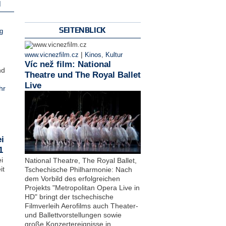
N
SEITENBLICK
g
|
www.vicnezfilm.cz
Kinos
,
Kultur
Víc než film: National
nd
Theatre und The Royal Ballet
Live
hr
i
1
i
National Theatre, The Royal Ballet,
it
Tschechische Philharmonie: Nach
dem Vorbild des erfolgreichen
Projekts "Metropolitan Opera Live in
HD" bringt der tschechische
Filmverleih Aerofilms auch Theater-
und Ballettvorstellungen sowie
große Konzertereignisse in