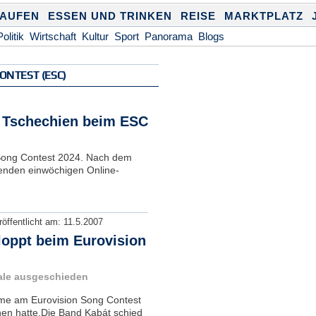
KAUFEN
ESSEN UND TRINKEN
REISE
MARKTPLATZ
Politik
Wirtschaft
Kultur
Sport
Panorama
Blogs
ONTEST (ESC)
ür Tschechien beim ESC
n Song Contest 2024. Nach dem
genden einwöchigen Online-
röffentlicht am:
11.5.2007
loppt beim Eurovision
ale ausgeschieden
ahme am Eurovision Song Contest
nnen hatte.Die Band Kabát schied