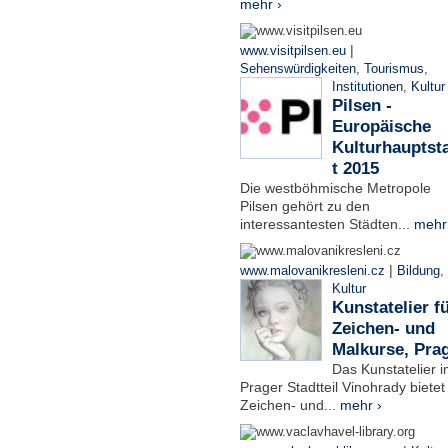
mehr ›
|
www.visitpilsen.eu
Sehenswürdigkeiten
,
Tourismus
,
Institutionen
,
Kultur
Pilsen -
Europäische
Kulturhauptst
t 2015
Die westböhmische Metropole
Pilsen gehört zu den
interessantesten Städten...
mehr
|
www.malovanikresleni.cz
Bildung
,
Kultur
Kunstatelier f
Zeichen- und
Malkurse, Pra
Das Kunstatelier 
Prager Stadtteil Vinohrady bietet
Zeichen- und...
mehr ›