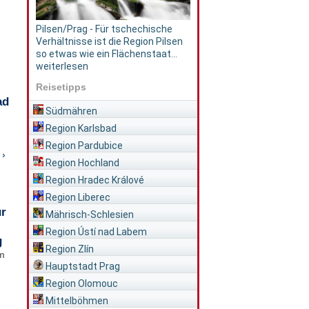
Pilsen/Prag - Für tschechische
Verhältnisse ist die Region Pilsen
so etwas wie ein Flächenstaat...
weiterlesen
Reisetipps
ad
Südmähren
Region Karlsbad
Region Pardubice
 ›
Region Hochland
Region Hradec Králové
Region Liberec
ür
Mährisch-Schlesien
Region Ústí nad Labem
g
Region Zlín
im
Hauptstadt Prag
Region Olomouc
Mittelböhmen