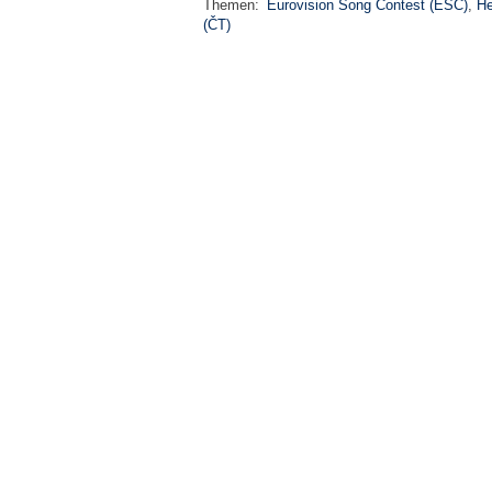
Themen:
Eurovision Song Contest (ESC)
,
He
(ČT)