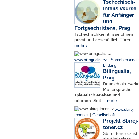
Tschechisch-
Intensivkurse
für Anfänger
und
Fortgeschrittene, Prag
Tschechischkenntnisse öffnen
privat und geschäftlich Türen....
mehr ›
|
www.bilingualis.cz
Sprachenservic
Bildung
Bilingualis,
Prag
Deutsch als zweit
Muttersprache
spielerisch erleben und
erlernen: Seit ...
mehr ›
www.sbirej-
|
toner.cz
Gesellschaft
Projekt Sbírej-
toner.cz
Sbírej-toner.cz ist