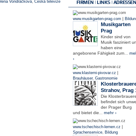
lena Vondráčková
,
Česká televize
FIRMEN | LINKS | ADRESSE
|
www.musikgarten-prag.com
Bildun
Musikgarten
Prag
Kinder sind von
Musik fasziniert u
haben eine
angeborene Fähigkeit zum...
me
›
|
www.klasterni-pivovar.cz
Brauhäuser
,
Gastronomie
Klosterbrauere
Strahov, Prag 
Die Klosterbrauere
befindet sich unwe
der Prager Burg
und bietet die...
mehr ›
|
www.tschechisch-lernen.cz
Sprachenservice
,
Bildung