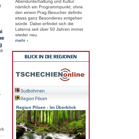
Abendunterhaltung und Kultur:
t
nämlich ein Programmpunkt, ohne
den einem Prag-Besucher defintiv
etwas ganz Besonderes entgehen
würde. Dabei erfindet sich die
Laterna seit über 50 Jahren immer
i
wieder neu.
he
mehr ›
g
lt
BLICK IN DIE REGIONEN
Südböhmen
,
Region Pilsen
Region Pilsen - Im Überblick
rk
..