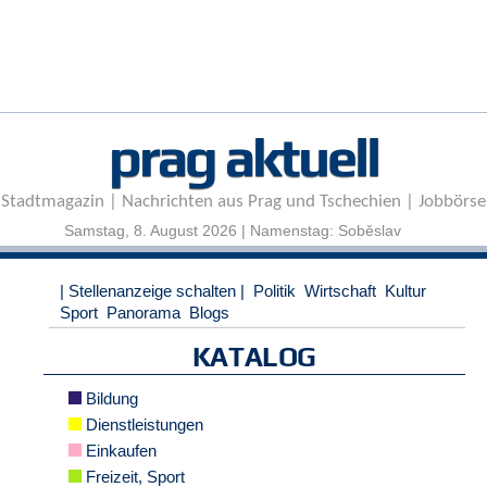
r
e
n
B
E
prag aktuell
N
U
T
Stadtmagazin | Nachrichten aus Prag und Tschechien | Jobbörse
Z
E
Samstag, 8. August 2026 | Namenstag: Soběslav
R
A
| Stellenanzeige schalten |
Politik
Wirtschaft
Kultur
N
Sport
Panorama
Blogs
M
E
KATALOG
L
D
Bildung
U
N
Dienstleistungen
G
Einkaufen
Freizeit, Sport
B