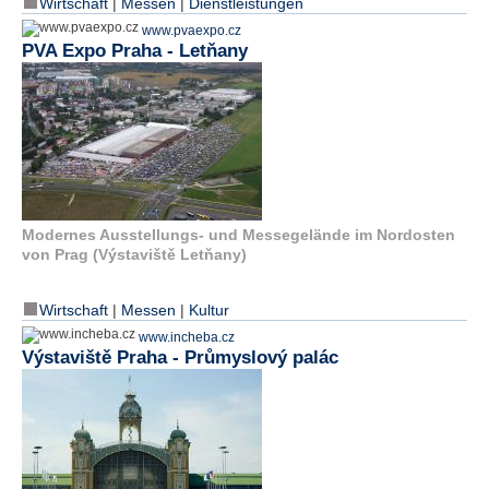
Wirtschaft
|
Messen
|
Dienstleistungen
www.pvaexpo.cz
N
PVA Expo Praha - Letňany
e
u
e
s
P
a
s
s
w
o
Modernes Ausstellungs- und Messegelände im Nordosten
r
von Prag (Výstaviště Letňany)
t
a
Wirtschaft
|
Messen
|
Kultur
n
f
www.incheba.cz
o
Výstaviště Praha - Průmyslový palác
r
d
e
r
n