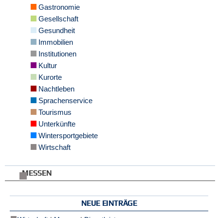
Gastronomie
e
n
Gesellschaft
u
Gesundheit
t
Immobilien
z
e
Institutionen
r
Kultur
n
Kurorte
a
m
Nachtleben
e
Sprachenservice
*
Tourismus
Unterkünfte
P
Wintersportgebiete
a
Wirtschaft
s
s
w
MESSEN
o
r
t
NEUE EINTRÄGE
*