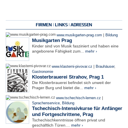
FIRMEN | LINKS | ADRESSEN
|
www.musikgarten-prag.com
Bildung
Musikgarten Prag
Kinder sind von Musik fasziniert und haben eine
angeborene Fähigkeit zum...
mehr ›
|
www.klasterni-pivovar.cz
Brauhäuser
,
Gastronomie
Klosterbrauerei Strahov, Prag 1
Die Klosterbrauerei befindet sich unweit der
Prager Burg und bietet die...
mehr ›
|
www.tschechisch-lernen.cz
Sprachenservice
,
Bildung
Tschechisch-Intensivkurse für Anfänger
und Fortgeschrittene, Prag
Tschechischkenntnisse öffnen privat und
geschäftlich Türen....
mehr ›