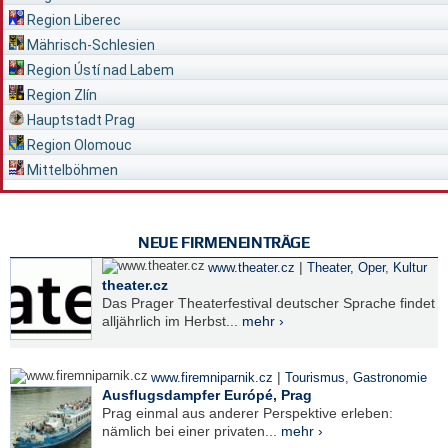
Region Liberec
Mährisch-Schlesien
Region Ústí nad Labem
Region Zlín
Hauptstadt Prag
Region Olomouc
Mittelböhmen
NEUE FIRMENEINTRÄGE
|
www.theater.cz
Theater, Oper
,
Kultur
theater.cz
Das Prager Theaterfestival deutscher Sprache findet
alljährlich im Herbst...
mehr ›
|
www.firemniparnik.cz
Tourismus
,
Gastronomie
Ausflugsdampfer Európé, Prag
Prag einmal aus anderer Perspektive erleben:
nämlich bei einer privaten...
mehr ›