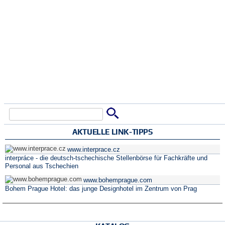
Suche
Suchformular
AKTUELLE LINK-TIPPS
www.interprace.cz
interpráce - die deutsch-tschechische Stellenbörse für Fachkräfte und
Personal aus Tschechien
www.bohemprague.com
Bohem Prague Hotel: das junge Designhotel im Zentrum von Prag