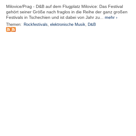
e
Milovice/Prag - D&B auf dem Flugplatz Milovice: Das Festival
n
gehört seiner Größe nach fraglos in die Reihe der ganz großen
u
Festivals in Tschechien und ist dabei von Jahr zu...
mehr ›
t
Themen:
Rockfestivals
,
elektronische Musik
,
D&B
z
e
r
n
a
m
e
*
P
a
s
s
w
o
r
t
*