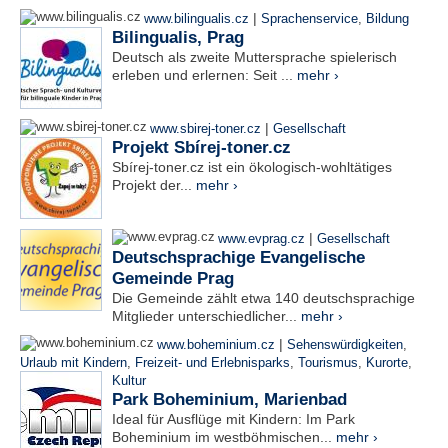
|
www.bilingualis.cz
Sprachenservice
,
Bildung
Bilingualis, Prag
Deutsch als zweite Muttersprache spielerisch
erleben und erlernen: Seit ...
mehr ›
|
www.sbirej-toner.cz
Gesellschaft
Projekt Sbírej-toner.cz
Sbírej-toner.cz ist ein ökologisch-wohltätiges
Projekt der...
mehr ›
|
www.evprag.cz
Gesellschaft
Deutschsprachige Evangelische
Gemeinde Prag
Die Gemeinde zählt etwa 140 deutschsprachige
Mitglieder unterschiedlicher...
mehr ›
|
www.boheminium.cz
Sehenswürdigkeiten
,
Urlaub mit Kindern
,
Freizeit- und Erlebnisparks
,
Tourismus
,
Kurorte
,
Kultur
Park Boheminium, Marienbad
Ideal für Ausflüge mit Kindern: Im Park
Boheminium im westböhmischen...
mehr ›