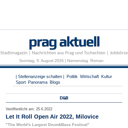
r
e
n
B
E
prag aktuell
N
U
T
Stadtmagazin | Nachrichten aus Prag und Tschechien | Jobbörse
Z
E
Sonntag, 9. August 2026 | Namenstag: Roman
R
A
| Stellenanzeige schalten |
Politik
Wirtschaft
Kultur
N
Sport
Panorama
Blogs
M
E
L
D&B
D
U
Veröffentlicht am:
25.6.2022
N
Let It Roll Open Air 2022, Milovice
G
"The World's Largest Drum&Bass Festival"
B