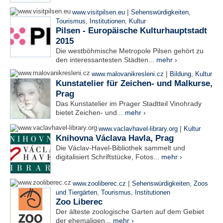
|
www.visitpilsen.eu
Sehenswürdigkeiten
,
Tourismus
,
Institutionen
,
Kultur
Pilsen - Europäische Kulturhauptstadt
2015
Die westböhmische Metropole Pilsen gehört zu
den interessantesten Städten...
mehr ›
|
www.malovanikresleni.cz
Bildung
,
Kultur
Kunstatelier für Zeichen- und Malkurse,
Prag
Das Kunstatelier im Prager Stadtteil Vinohrady
bietet Zeichen- und...
mehr ›
|
www.vaclavhavel-library.org
Kultur
Knihovna Václava Havla, Prag
Die Václav-Havel-Bibliothek sammelt und
digitalisiert Schriftstücke, Fotos...
mehr ›
|
www.zooliberec.cz
Sehenswürdigkeiten
,
Zoos
und Tiergärten
,
Tourismus
,
Institutionen
Zoo Liberec
Der älteste zoologische Garten auf dem Gebiet
der ehemaligen...
mehr ›