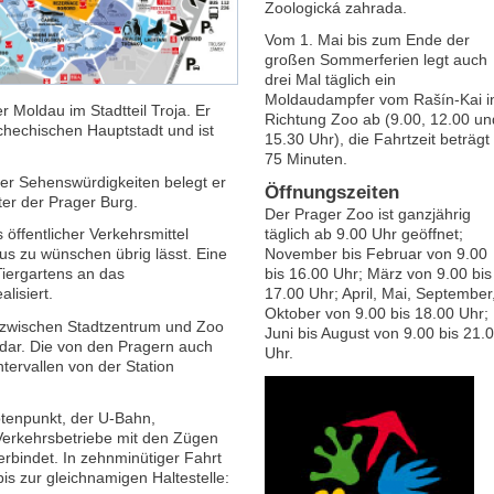
Zoologická zahrada.
Vom 1. Mai bis zum Ende der
großen Sommerferien legt auch
drei Mal täglich ein
Moldaudampfer vom Rašín-Kai i
r Moldau im Stadtteil Troja. Er
Richtung Zoo ab (9.00, 12.00 un
schechischen Hauptstadt und ist
15.30 Uhr), die Fahrtzeit beträgt
75 Minuten.
ger Sehenswürdigkeiten belegt er
Öffnungszeiten
ter der Prager Burg.
Der Prager Zoo ist ganzjährig
 öffentlicher Verkehrsmittel
täglich ab 9.00 Uhr geöffnet;
us zu wünschen übrig lässt. Eine
November bis Februar von 9.00
Tiergartens an das
bis 16.00 Uhr; März von 9.00 bis
lisiert.
17.00 Uhr; April, Mai, September
Oktober von 9.00 bis 18.00 Uhr;
g zwischen Stadtzentrum und Zoo
Juni bis August von 9.00 bis 21.
2 dar. Die von den Pragern auch
Uhr.
ntervallen von der Station
otenpunkt, der U-Bahn,
erkehrsbetriebe mit den Zügen
rbindet. In zehnminütiger Fahrt
is zur gleichnamigen Haltestelle: