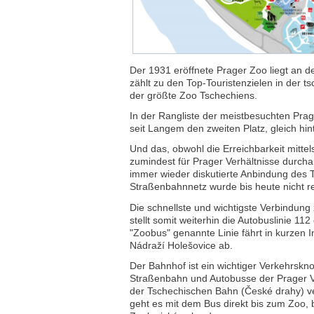
Der 1931 eröffnete Prager Zoo liegt an de
zählt zu den Top-Touristenzielen in der t
der größte Zoo Tschechiens.
In der Rangliste der meistbesuchten Pra
seit Langem den zweiten Platz, gleich hin
Und das, obwohl die Erreichbarkeit mittels
zumindest für Prager Verhältnisse durcha
immer wieder diskutierte Anbindung des 
Straßenbahnnetz wurde bis heute nicht rea
Die schnellste und wichtigste Verbindun
stellt somit weiterhin die Autobuslinie 11
"Zoobus" genannte Linie fährt in kurzen I
Nádraží Holešovice ab.
Der Bahnhof ist ein wichtiger Verkehrskn
Straßenbahn und Autobusse der Prager V
der Tschechischen Bahn (České drahy) ve
geht es mit dem Bus direkt bis zum Zoo, b