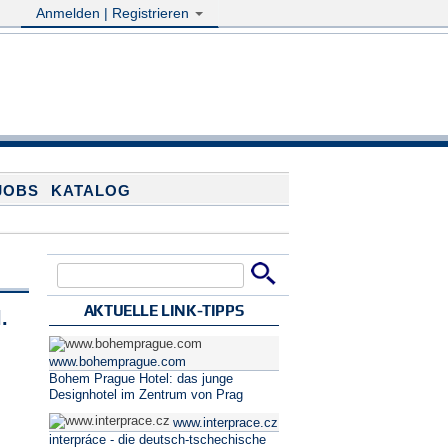
Anmelden | Registrieren
JOBS
KATALOG
Suche
Suchformular
AKTUELLE LINK-TIPPS
.
www.bohemprague.com
Bohem Prague Hotel: das junge
Designhotel im Zentrum von Prag
o
www.interprace.cz
interpráce - die deutsch-tschechische