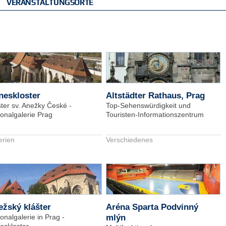
VERANSTALTUNGSORTE
neskloster
Altstädter Rathaus, Prag
šter sv. Anežky České -
Top-Sehenswürdigkeit und
ionalgalerie Prag
Touristen-Informationszentrum
erien
Verschiedenes
žský klášter
Aréna Sparta Podvinný
onalgalerie in Prag -
mlýn