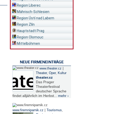
Region Liberec
Mährisch-Schlesien
Region Ústí nad Labem
Region Zlín
Hauptstadt Prag
Region Olomouc
Mittelböhmen
NEUE FIRMENEINTRÄGE
|
www.theater.cz
Theater, Oper
,
Kultur
theater.cz
Das Prager
Theaterfestival
deutscher Sprache
findet alljährlich im Herbst...
mehr ›
|
www.firemniparnik.cz
Tourismus
,