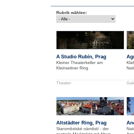
Rubrik wählen:
A Studio Rubín, Prag
Ag
Kleiner Theaterkeller am
Klá
Kleinseitner Ring
Nat
Theater
Gal
Altstädter Ring, Prag
Ane
Staroměstské náměstí - der
Nati