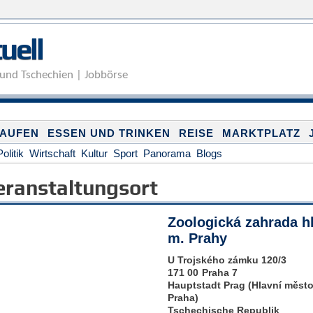
Direkt zum Inhalt
uell
und Tschechien | Jobbörse
KAUFEN
ESSEN UND TRINKEN
REISE
MARKTPLATZ
Politik
Wirtschaft
Kultur
Sport
Panorama
Blogs
eranstaltungsort
Zoologická zahrada hl
m. Prahy
U Trojského zámku 120/3
171 00
Praha 7
Hauptstadt Prag (Hlavní měst
Praha)
Tschechische Republik