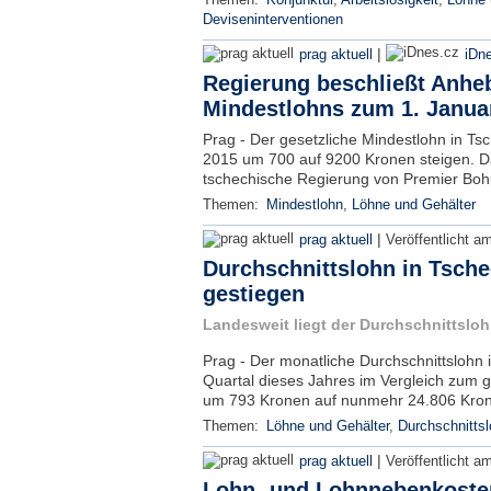
Themen:
Konjunktur
,
Arbeitslosigkeit
,
Löhne 
Deviseninterventionen
|
prag aktuell
iDn
Regierung beschließt Anhe
Mindestlohns zum 1. Janua
Prag - Der gesetzliche Mindestlohn in Ts
2015 um 700 auf 9200 Kronen steigen. D
tschechische Regierung von Premier Bohu
Themen:
Mindestlohn
,
Löhne und Gehälter
|
prag aktuell
Veröffentlicht a
Durchschnittslohn in Tsche
gestiegen
Landesweit liegt der Durchschnittslo
Prag - Der monatliche Durchschnittslohn i
Quartal dieses Jahres im Vergleich zum g
um 793 Kronen auf nunmehr 24.806 Kron
Themen:
Löhne und Gehälter
,
Durchschnitts
|
prag aktuell
Veröffentlicht a
Lohn- und Lohnnebenkoste