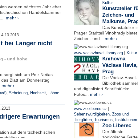
Kultur
hien werden nächstes Jahr eher
Kunstatelier f
er Tschechischen Handelskammer
Zeichen- und
...
mehr ›
Malkurse, Pra
Das Kunstatelier 
Prager Stadtteil Vinohrady bietet
:
4.10.2013
Zeichen- und...
mehr ›
 bei Langer nicht
|
www.vaclavhavel-library.org
Kultur
Knihovna
ng - und hohe
Václava Havla,
Prag
vo sorgt sich um Petr Nečas'
Die Václav-Havel-
das Blatt am Donnerstag
Bibliothek sammel
.
mehr ›
und digitalisiert Schriftstücke,
ová)
,
Scheidung
,
Hochzeit
,
Löhne
Fotos...
mehr ›
|
0.2013
www.zooliberec.cz
Sehenswürdigkeiten
,
Zoos und
drigere Erwartungen
Tiergärten
,
Tourismus
,
Institutionen
Zoo Liberec
Der älteste
ation auf dem tschechischen
zoologische Garte
sgehälter und