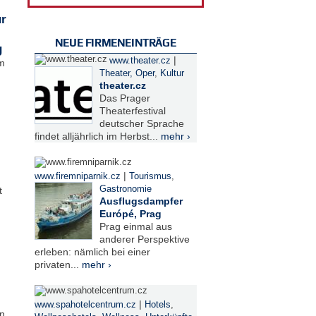
ür
NEUE FIRMENEINTRÄGE
g
|
www.theater.cz
im
Theater, Oper
,
Kultur
theater.cz
Das Prager
Theaterfestival
deutscher Sprache
findet alljährlich im Herbst...
mehr ›
|
www.firemniparnik.cz
Tourismus
,
Gastronomie
t
Ausflugsdampfer
Európé, Prag
Prag einmal aus
anderer Perspektive
erleben: nämlich bei einer
privaten...
mehr ›
|
www.spahotelcentrum.cz
Hotels
,
n