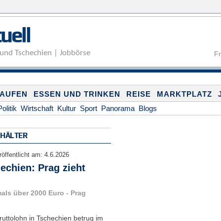
Direkt zum Inhalt
uell
und Tschechien | Jobbörse
Fr
KAUFEN
ESSEN UND TRINKEN
REISE
MARKTPLATZ
Politik
Wirtschaft
Kultur
Sport
Panorama
Blogs
EHÄLTER
röffentlicht am:
4.6.2026
echien: Prag zieht
als über 2000 Euro - Prag
ruttolohn in Tschechien betrug im