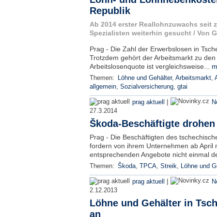
Republik
Ab 2014 erster Reallohnzuwachs seit z
Spezialisten weiterhin gesucht / Von Ge
Prag - Die Zahl der Erwerbslosen in Tsch
Trotzdem gehört der Arbeitsmarkt zu den s
Arbeitslosenquote ist vergleichsweise...
m
Themen:
Löhne und Gehälter
,
Arbeitsmarkt
,
allgemein
,
Sozialversicherung
,
gtai
|
prag aktuell
N
27.3.2014
Škoda-Beschäftigte drohen 
Prag - Die Beschäftigten des tschechisch
fordern von ihrem Unternehmen ab April 
entsprechenden Angebote nicht einmal d
Themen:
Škoda
,
TPCA
,
Streik
,
Löhne und Ge
|
prag aktuell
N
2.12.2013
Löhne und Gehälter in Tsch
an