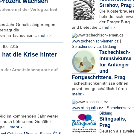
 Prozent wachsen
Strahov, Prag 
bleme mit der Verfügbarkeit
Die Klosterbrauere
befindet sich unwe
der Prager Burg
ses Jahr Gehaltssteigerungen
und bietet die...
mehr ›
beträgt die
rn in Tschechien...
mehr ›
|
www.tschechisch-lernen.cz
m:
9.6.2015
Sprachenservice
,
Bildung
Tschechisch-
hat die Krise hinter
Intensivkurse
für Anfänger
en der Arbeitslosenquote auf
und
Fortgeschrittene, Prag
Tschechischkenntnisse öffnen
privat und geschäftlich Türen....
mehr ›
|
www.bilingualis.cz
Sprachenservic
Bildung
n wird im kommenden Jahr weiter
Bilingualis,
n auch Löhne und Gehälter
Prag
gte...
mehr ›
Deutsch als zweit