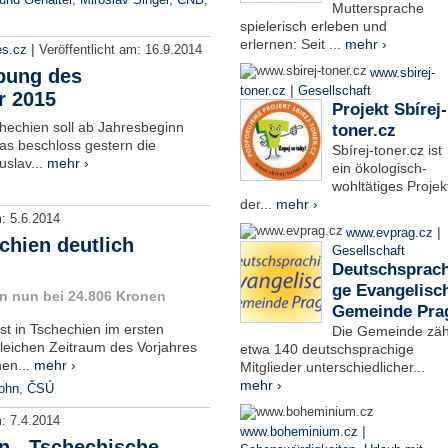
und Gehälter
,
Miroslav Singer
,
ČNB
,
Muttersprache
spielerisch erleben und
erlernen: Seit ...
mehr ›
|
es.cz
Veröffentlicht am:
16.9.2014
bung des
www.sbirej-
|
toner.cz
Gesellschaft
r 2015
Projekt Sbírej-
chechien soll ab Jahresbeginn
toner.cz
as beschloss gestern die
Sbírej-toner.cz ist
slav...
mehr ›
ein ökologisch-
wohltätiges Projek
der...
mehr ›
m:
5.6.2014
|
www.evprag.cz
chien deutlich
Gesellschaft
Deutschsprach
ge Evangelisc
hn nun bei 24.806 Kronen
Gemeinde Pra
st in Tschechien im ersten
Die Gemeinde zäh
leichen Zeitraum des Vorjahres
etwa 140 deutschsprachige
en...
mehr ›
Mitglieder unterschiedlicher...
mehr ›
lohn
,
ČSÚ
m:
7.4.2014
|
www.boheminium.cz
n - Tschechische