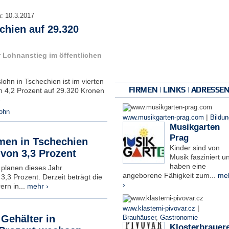
m:
10.3.2017
chien auf 29.320
r Lohnanstieg im öffentlichen
lohn in Tschechien ist im vierten
FIRMEN | LINKS | ADRESSE
m 4,2 Prozent auf 29.320 Kronen
›
lohn
|
www.musikgarten-prag.com
Bildun
Musikgarten
Prag
men in Tschechien
Kinder sind von
von 3,3 Prozent
Musik fasziniert u
haben eine
 planen dieses Jahr
angeborene Fähigkeit zum...
me
3,3 Prozent. Derzeit beträgt die
›
rn in...
mehr ›
|
www.klasterni-pivovar.cz
 Gehälter in
Brauhäuser
,
Gastronomie
Klosterbrauere