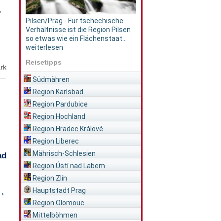
,
Pilsen/Prag - Für tschechische
Verhältnisse ist die Region Pilsen
so etwas wie ein Flächenstaat...
weiterlesen
Reisetipps
rk
..
Südmähren
Region Karlsbad
Region Pardubice
Region Hochland
Region Hradec Králové
Region Liberec
Mährisch-Schlesien
ad
Region Ústí nad Labem
Region Zlín
Hauptstadt Prag
 ›
Region Olomouc
Mittelböhmen