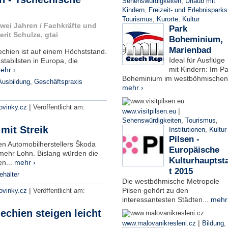
Sehenswürdigkeiten
,
Urlaub mit
Kindern
,
Freizeit- und Erlebnisparks
Tourismus
,
Kurorte
,
Kultur
wei Jahren / Fachkräfte und
Park
rit Schulze, gtai
Boheminium,
Marienbad
echien ist auf einem Höchststand.
Ideal für Ausflüge
tabilsten in Europa, die
mit Kindern: Im Pa
ehr ›
Boheminium im westböhmischen.
Ausbildung
,
Geschäftspraxis
mehr ›
|
ovinky.cz
Veröffentlicht am:
|
www.visitpilsen.eu
Sehenswürdigkeiten
,
Tourismus
,
mit Streik
Institutionen
,
Kultur
Pilsen -
en Automobilherstellers Škoda
Europäische
mehr Lohn. Bislang würden die
Kulturhauptst
en...
mehr ›
t 2015
hälter
Die westböhmische Metropole
|
Pilsen gehört zu den
ovinky.cz
Veröffentlicht am:
interessantesten Städten...
mehr
echien steigen leicht
|
www.malovanikresleni.cz
Bildung
,