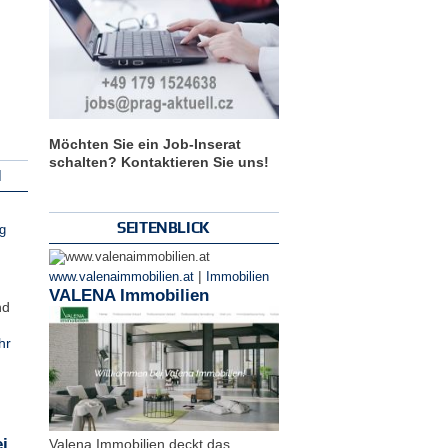
Möchten Sie ein Job-Inserat
schalten? Kontaktieren Sie uns!
N
SEITENBLICK
g
|
www.valenaimmobilien.at
Immobilien
VALENA Immobilien
nd
hr
i
Valena Immobilien deckt das