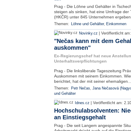
Prag - Die Löhne und Gehälter in Tschec
steigen als sinken, hat eine Umfrage d
(HKČR) unter 845 Unternehmen ergeben.
Themen:
Löhne und Gehälter
,
Einkommen
|
Novinky.cz
Veröffentlicht am
"Nečas kann mit dem Gehalt
auskommen"
Ex-Regierungschef hat neue Anstellu
Unterhaltsverpflichtungen
Prag - Die linksliberale Tageszeitung Prá
Auskommen mit seinem Einkommen. Wie 
berichtet, hat der mit seiner ehemaligen..
Themen:
Petr Nečas
,
Jana Nečasová (Nagy
und Gehälter
|
Idnes.cz
Veröffentlicht am:
2.1
Hochschulabsolventen: Nie
an Einstiegsgehalt
Prag - Die seit Langem angespannte Situ
Arbeitsmarkt drückt auch auf die Einstieg