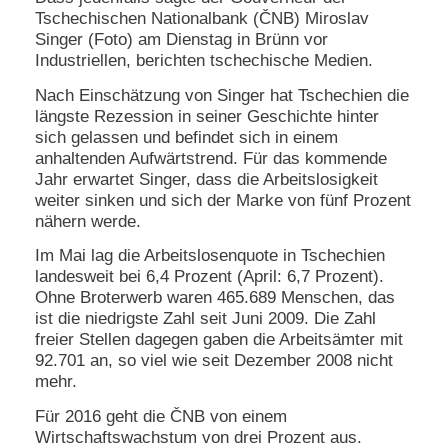
Tschechischen Nationalbank (ČNB) Miroslav
N
Singer (Foto) am Dienstag in Brünn vor
e
Industriellen, berichten tschechische Medien.
u
e
Nach Einschätzung von Singer hat Tschechien die
s
längste Rezession in seiner Geschichte hinter
P
sich gelassen und befindet sich in einem
a
anhaltenden Aufwärtstrend. Für das kommende
s
s
Jahr erwartet Singer, dass die Arbeitslosigkeit
w
weiter sinken und sich der Marke von fünf Prozent
o
nähern werde.
r
t
Im Mai lag die Arbeitslosenquote in Tschechien
a
landesweit bei 6,4 Prozent (April: 6,7 Prozent).
n
Ohne Broterwerb waren 465.689 Menschen, das
f
ist die niedrigste Zahl seit Juni 2009. Die Zahl
o
freier Stellen dagegen gaben die Arbeitsämter mit
r
d
92.701 an, so viel wie seit Dezember 2008 nicht
e
mehr.
r
n
Für 2016 geht die ČNB von einem
Wirtschaftswachstum von drei Prozent aus.