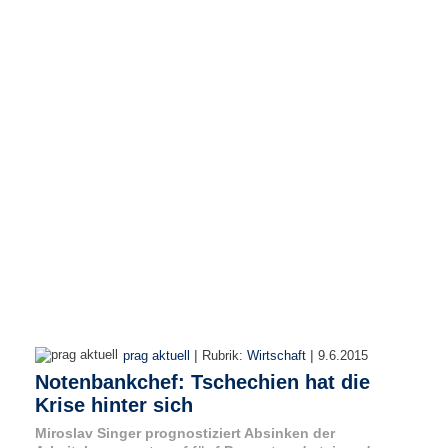
r
e
n
B
E
N
U
T
Z
E
R
A
N
M
E
L
D
|
|
prag aktuell
Rubrik:
Wirtschaft
9.6.2015
U
Notenbankchef: Tschechien hat die
N
Krise hinter sich
G
Miroslav Singer prognostiziert Absinken der
B