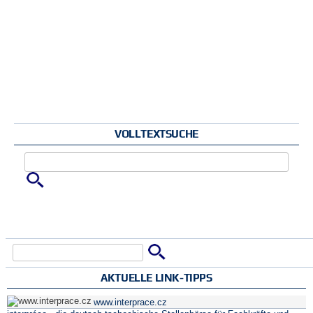
VOLLTEXTSUCHE
Zu suchende Schlüsselwörter
Suche
Suchformular
AKTUELLE LINK-TIPPS
www.interprace.cz