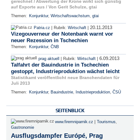
gerechnet / Abwertung der Krone wirkt sich günstig
auf Exporte aus / Von Gerit Schulze, gtai
Themen:
Konjunktur
,
Wirtschaftswachstum
,
gtai
20.11.2013
|
|
Patria.cz
Rubrik:
Wirtschaft
Vizegouverneur der Notenbank warnt vor
neuer Rezession in Tschechien
Themen:
Konjunktur
,
ČNB
6.09.2013
|
|
prag aktuell
Rubrik:
Wirtschaft
Talfahrt der Bauindustrie in Tschechien
gestoppt, Industrieproduktion wächst leicht
Statistikamt veröffentlicht neue Branchendaten für
Juli 2013
Themen:
Konjunktur
,
Bauindustrie
,
Industrieproduktion
,
ČSÚ
SEITENBLICK
|
www.firemniparnik.cz
Tourismus
,
Gastronomie
Ausflugsdampfer Európé, Prag