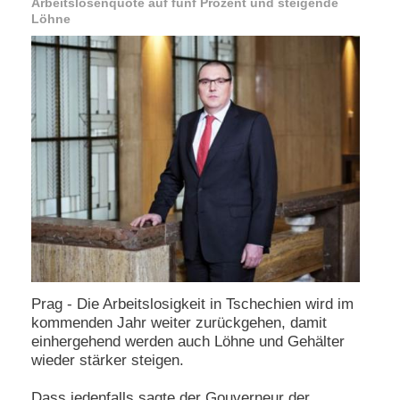
Arbeitslosenquote auf fünf Prozent und steigende
e
Löhne
n
u
t
z
e
r
n
a
m
e
*
P
a
s
s
Prag - Die Arbeitslosigkeit in Tschechien wird im
w
kommenden Jahr weiter zurückgehen, damit
o
einhergehend werden auch Löhne und Gehälter
r
t
wieder stärker steigen.
*
Dass jedenfalls sagte der Gouverneur der