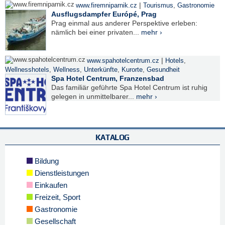
|
www.firemniparnik.cz
Tourismus
,
Gastronomie
Ausflugsdampfer Európé, Prag
Prag einmal aus anderer Perspektive erleben:
nämlich bei einer privaten...
mehr ›
|
www.spahotelcentrum.cz
Hotels
,
Wellnesshotels
,
Wellness
,
Unterkünfte
,
Kurorte
,
Gesundheit
Spa Hotel Centrum, Franzensbad
Das familiär geführte Spa Hotel Centrum ist ruhig
gelegen in unmittelbarer...
mehr ›
KATALOG
Bildung
Dienstleistungen
Einkaufen
Freizeit, Sport
Gastronomie
Gesellschaft