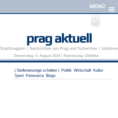
Direkt zum Inhalt
A
prag aktuell
n
m
e
Stadtmagazin | Nachrichten aus Prag und Tschechien | Jobbörse
l
d
Donnerstag, 6. August 2026 | Namenstag: Oldřiška
e
n
|
| Stellenanzeige schalten |
Politik
Wirtschaft
Kultur
R
Sport
Panorama
Blogs
e
g
i
s
t
r
i
e