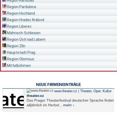
Region Karlsbad
Region Pardubice
Region Hochland
Region Hradec Králové
Region Liberec
Mährisch-Schlesien
Region Ústí nad Labem
Region Zlín
Hauptstadt Prag
Region Olomouc
Mittelböhmen
NEUE FIRMENEINTRÄGE
|
www.theater.cz
Theater, Oper
,
Kultur
theater.cz
Das Prager Theaterfestival deutscher Sprache findet
alljährlich im Herbst...
mehr ›