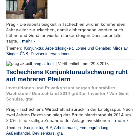
Prag - Die Arbeitslosigkeit in Tschechien wird im kommenden
Jahr weiter zurückgehen, damit einhergehend werden auch
Löhne und Gehälter wieder stärker steigen.Dass jedenfalls
sagte...
mehr ›
Themen:
Konjunktur
,
Arbeitslosigkeit
,
Löhne und Gehälter
,
Miroslav
Singer
,
ČNB
,
Deviseninterventionen
|
prag aktuell
Veröffentlicht am:
29.3.2015
Tschechiens Konjunkturaufschwung ruht
auf mehreren Pfeilern
Investitionen und Privatkonsum sorgen für stabiles
Wachstum / Deutschland 2014 größter Investor / Von Gerit
Schulze, gtai
Prag - Tschechiens Wirtschaft ist zurück in der Erfolgsspur. Nach
zwei Jahren Rezession stieg das Bruttoinlandsprodukt 2014 um
2,0%. Eine kräftige Zunahme der Anlageinvestitionen...
mehr ›
Themen:
Konjunktur
,
BIP
,
Arbeitsmarkt
,
Firmengründung
,
Außenhandel
,
Devisenkurs
,
gtai