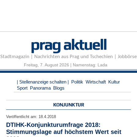
r
e
n
B
E
prag aktuell
N
U
T
Stadtmagazin | Nachrichten aus Prag und Tschechien | Jobbörse
Z
E
Freitag, 7. August 2026 | Namenstag: Lada
R
A
| Stellenanzeige schalten |
Politik
Wirtschaft
Kultur
N
Sport
Panorama
Blogs
M
E
L
KONJUNKTUR
D
U
Veröffentlicht am:
18.4.2018
N
DTIHK-Konjunkturumfrage 2018:
G
Stimmungslage auf höchstem Wert seit
B