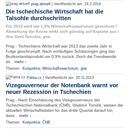
|
prag aktuell
Veröffentlicht am:
24.3.2014
Die tschechische Wirtschaft hat die
Talsohle durchschritten
Für 2014 wird mit 1,4% Wirtschaftswachstum gerechnet /
Abwertung der Krone wirkt sich günstig auf Exporte aus /
Von Gerit Schulze, gtai
Prag - Tschechiens Wirtschaft war 2013 das zweite Jahr in
Folge geschrumpft. Nach vorläufigen Schätzungen ging das
Bruttoinlandsprodukt um 0,9% zurück. Doch die Trendwende
ist...
mehr ›
Themen:
Konjunktur
,
Wirtschaftswachstum
,
gtai
|
Patria.cz
Veröffentlicht am:
20.11.2013
Vizegouverneur der Notenbank warnt vor
neuer Rezession in Tschechien
Prag - Nach Einschätzung des Vizegouverneurs der
Tschechischen Nationalbank (ČNB), Vladimír Tomšík, weisen die
aktuellen Wirtschaftsdaten für das dritte Quartal darauf hin,
dass...
mehr ›
Themen:
Konjunktur
,
ČNB