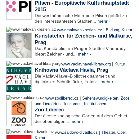
Pilsen - Europäische Kulturhauptstadt
2015
Die westböhmische Metropole Pilsen gehört zu
den interessantesten Städten...
mehr ›
|
www.malovanikresleni.cz
Bildung
,
Kultur
Kunstatelier für Zeichen- und Malkurse,
Prag
Das Kunstatelier im Prager Stadtteil Vinohrady
bietet Zeichen- und...
mehr ›
|
www.vaclavhavel-library.org
Kultur
Knihovna Václava Havla, Prag
Die Václav-Havel-Bibliothek sammelt und
digitalisiert Schriftstücke, Fotos...
mehr ›
|
www.zooliberec.cz
Sehenswürdigkeiten
,
Zoos
und Tiergärten
,
Tourismus
,
Institutionen
Zoo Liberec
Der älteste zoologische Garten auf dem Gebiet
der ehemaligen...
mehr ›
|
www.saldovo-divadlo.cz
Theater, Oper
,
Kultur