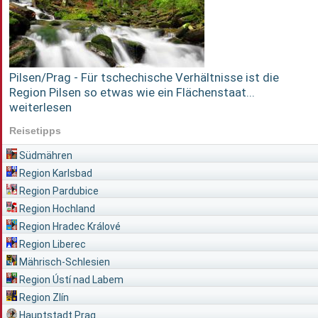
Pilsen/Prag - Für tschechische Verhältnisse ist die
Region Pilsen so etwas wie ein Flächenstaat...
weiterlesen
Reisetipps
Südmähren
Region Karlsbad
Region Pardubice
Region Hochland
Region Hradec Králové
Region Liberec
Mährisch-Schlesien
Region Ústí nad Labem
Region Zlín
Hauptstadt Prag