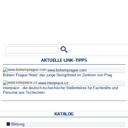
Suche
Suchformular
AKTUELLE LINK-TIPPS
www.bohemprague.com
Bohem Prague Hotel: das junge Designhotel im Zentrum von Prag
www.interprace.cz
interpráce - die deutsch-tschechische Stellenbörse für Fachkräfte und
Personal aus Tschechien
KATALOG
Bildung