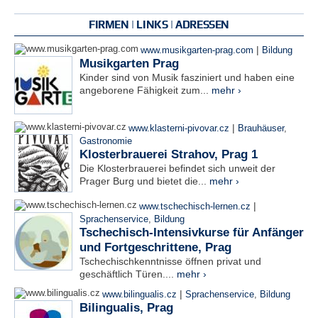
FIRMEN | LINKS | ADRESSEN
|
www.musikgarten-prag.com
Bildung
Musikgarten Prag
Kinder sind von Musik fasziniert und haben eine
angeborene Fähigkeit zum...
mehr ›
|
www.klasterni-pivovar.cz
Brauhäuser
,
Gastronomie
Klosterbrauerei Strahov, Prag 1
Die Klosterbrauerei befindet sich unweit der
Prager Burg und bietet die...
mehr ›
|
www.tschechisch-lernen.cz
Sprachenservice
,
Bildung
Tschechisch-Intensivkurse für Anfänger
und Fortgeschrittene, Prag
Tschechischkenntnisse öffnen privat und
geschäftlich Türen....
mehr ›
|
www.bilingualis.cz
Sprachenservice
,
Bildung
Bilingualis, Prag