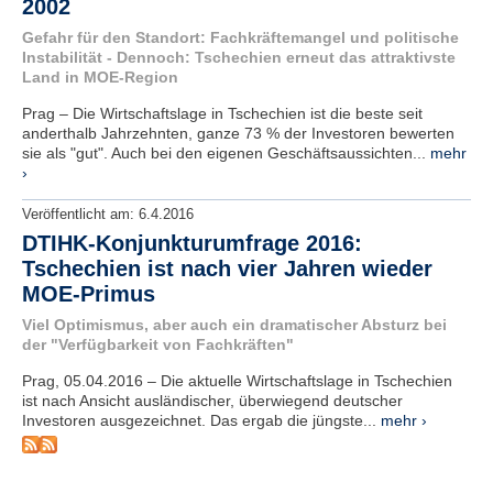
2002
e
Gefahr für den Standort: Fachkräftemangel und politische
n
Instabilität - Dennoch: Tschechien erneut das attraktivste
u
Land in MOE-Region
t
z
Prag – Die Wirtschaftslage in Tschechien ist die beste seit
e
anderthalb Jahrzehnten, ganze 73 % der Investoren bewerten
r
sie als "gut". Auch bei den eigenen Geschäftsaussichten...
mehr
n
›
a
m
Veröffentlicht am:
6.4.2016
e
*
DTIHK-Konjunkturumfrage 2016:
Tschechien ist nach vier Jahren wieder
MOE-Primus
P
a
Viel Optimismus, aber auch ein dramatischer Absturz bei
s
der "Verfügbarkeit von Fachkräften"
s
Prag, 05.04.2016 – Die aktuelle Wirtschaftslage in Tschechien
w
ist nach Ansicht ausländischer, überwiegend deutscher
o
Investoren ausgezeichnet. Das ergab die jüngste...
mehr ›
r
t
*