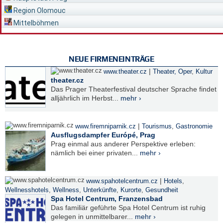
Region Olomouc
Mittelböhmen
NEUE FIRMENEINTRÄGE
|
www.theater.cz
Theater, Oper
,
Kultur
theater.cz
Das Prager Theaterfestival deutscher Sprache findet
alljährlich im Herbst...
mehr ›
|
www.firemniparnik.cz
Tourismus
,
Gastronomie
Ausflugsdampfer Európé, Prag
Prag einmal aus anderer Perspektive erleben:
nämlich bei einer privaten...
mehr ›
|
www.spahotelcentrum.cz
Hotels
,
Wellnesshotels
,
Wellness
,
Unterkünfte
,
Kurorte
,
Gesundheit
Spa Hotel Centrum, Franzensbad
Das familiär geführte Spa Hotel Centrum ist ruhig
gelegen in unmittelbarer...
mehr ›