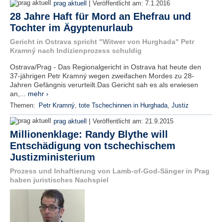
|
prag aktuell
Veröffentlicht am:
7.1.2016
28 Jahre Haft für Mord an Ehefrau und
Tochter im Ägyptenurlaub
Gericht in Ostrava spricht "Witwer von Hurghada" Petr
Kramný nach Indizienprozess schuldig
Ostrava/Prag - Das Regionalgericht in Ostrava hat heute den
37-jährigen Petr Kramný wegen zweifachen Mordes zu 28-
Jahren Gefängnis verurteilt.Das Gericht sah es als erwiesen
an,...
mehr ›
Themen:
Petr Kramný
,
tote Tschechinnen in Hurghada
,
Justiz
|
prag aktuell
Veröffentlicht am:
21.9.2015
Millionenklage: Randy Blythe will
Entschädigung von tschechischem
Justizministerium
Prozess und Inhaftierung von Lamb-of-God-Sänger in Prag
haben juristisches Nachspiel