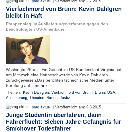
|
prag aktuell
Veröffentlicht am:
2.7.2015
Vierfachmord von Brünn: Kevin Dahlgren
bleibt in Haft
Etappensieg im Auslieferungsverfahren gegen den
beschuldigten US-Amerikaner
Washington/Prag - Ein Gericht im US-Bundesstaat Virginia hat
am Mittwoch eine Haftbeschwerde von Kevin Dahlgren
zurückgewiesen.Das berichten tschechische Medien unter
Berufung auf...
mehr ›
Themen:
Kevin Dahlgren
,
Vierfachmord von Brünn
,
Brünn
,
USA
,
Auslieferung
,
Theodore Simon
,
Justiz
|
prag aktuell
Veröffentlicht am:
6.3.2015
Junge Studentin überfahren, dann
Fahrerflucht: Sieben Jahre Gefängnis für
Smíchover Todesfahrer