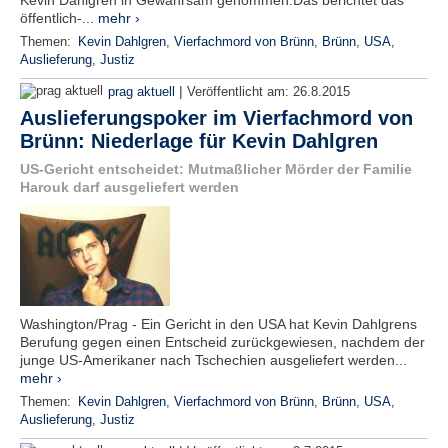
Kevin Dahlgren in Gewahrsam genommen.Das berichtet das
öffentlich-...
mehr ›
Themen:
Kevin Dahlgren
,
Vierfachmord von Brünn
,
Brünn
,
USA
,
Auslieferung
,
Justiz
|
prag aktuell
Veröffentlicht am:
26.8.2015
Auslieferungspoker im Vierfachmord von
Brünn: Niederlage für Kevin Dahlgren
US-Gericht entscheidet: Mutmaßlicher Mörder der Familie
Harouk darf ausgeliefert werden
Washington/Prag - Ein Gericht in den USA hat Kevin Dahlgrens
Berufung gegen einen Entscheid zurückgewiesen, nachdem der
junge US-Amerikaner nach Tschechien ausgeliefert werden...
mehr ›
Themen:
Kevin Dahlgren
,
Vierfachmord von Brünn
,
Brünn
,
USA
,
Auslieferung
,
Justiz