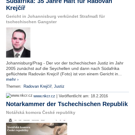
Südafrika: 35 Jahre Haft für Radovan
Krejčíř
Gericht in Johannisburg verkündet Strafmaß für
tschechischen Gangster
Johannisburg/Prag - Der vor der tschechischen Justiz im Jahr
2005 zunächst auf die Seychellen und dann nach Südafrika
geflüchtete Radován Krejcíř (Foto) ist von einem Gericht in...
mehr ›
Themen:
Radovan Krejčíř
,
Justiz
|
www.nkcr.cz
Veröffentlicht am:
18.2.2016
Notarkammer der Tschechischen Republik
Notářská komora České republiky