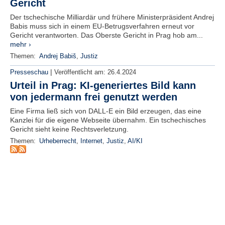
Gericht
e
Der tschechische Milliardär und frühere Ministerpräsident Andrej
n
Babis muss sich in einem EU-Betrugsverfahren erneut vor
u
Gericht verantworten. Das Oberste Gericht in Prag hob am...
t
mehr ›
z
e
Themen:
Andrej Babiš
,
Justiz
r
|
n
Presseschau
Veröffentlicht am:
26.4.2024
a
Urteil in Prag: KI-generiertes Bild kann
m
von jedermann frei genutzt werden
e
*
Eine Firma ließ sich von DALL-E ein Bild erzeugen, das eine
Kanzlei für die eigene Webseite übernahm. Ein tschechisches
Gericht sieht keine Rechtsverletzung.
P
Themen:
Urheberrecht
,
Internet
,
Justiz
,
AI/KI
a
s
s
w
o
r
t
*