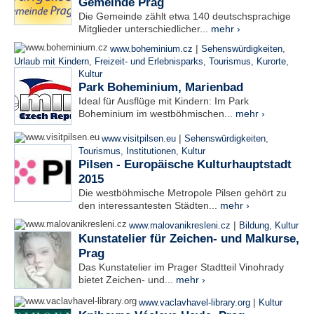
Gemeinde Prag
Die Gemeinde zählt etwa 140 deutschsprachige
Mitglieder unterschiedlicher...
mehr ›
|
www.boheminium.cz
Sehenswürdigkeiten
,
Urlaub mit Kindern
,
Freizeit- und Erlebnisparks
,
Tourismus
,
Kurorte
,
Kultur
Park Boheminium, Marienbad
Ideal für Ausflüge mit Kindern: Im Park
Boheminium im westböhmischen...
mehr ›
|
www.visitpilsen.eu
Sehenswürdigkeiten
,
Tourismus
,
Institutionen
,
Kultur
Pilsen - Europäische Kulturhauptstadt
2015
Die westböhmische Metropole Pilsen gehört zu
den interessantesten Städten...
mehr ›
|
www.malovanikresleni.cz
Bildung
,
Kultur
Kunstatelier für Zeichen- und Malkurse,
Prag
Das Kunstatelier im Prager Stadtteil Vinohrady
bietet Zeichen- und...
mehr ›
|
www.vaclavhavel-library.org
Kultur