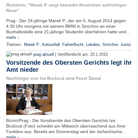
Richterin: "Marek P. zeigt keinerlei Anzeichen aufrichtiger
Reue"
Prag - Der 24-jährige Marek P., der am 5. August 2014 gegen
4.30 Uhr morgens mit seinem BMW in Smíchov an einer
Bushaltestelle eine 21-jährige Studentin überfahren hatte und...
mehr ›
Themen:
Marek P.
,
Autounfall
,
Fahrerflucht
,
Lokales
,
Smíchov
,
Justiz
|
prag aktuell
Veröffentlicht am:
20.1.2015
Vorsitzende des Obersten Gerichts legt ihr
Amt nieder
Nachfolger von Iva Brožová wird Pavel Šámal
Brünn/Prag - Die Vorsitzende des Obersten Gerichts Iva
Brožová (Foto) scheidet am Mittwoch überraschend aus ihrer
Funktion aus. Bereits am Donnerstag wird der tschechische...
mehr ›