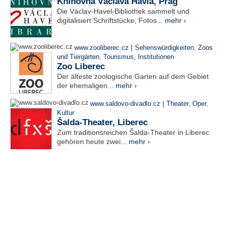
Knihovna Václava Havla, Prag
Die Václav-Havel-Bibliothek sammelt und
digitalisiert Schriftstücke, Fotos...
mehr ›
|
www.zooliberec.cz
Sehenswürdigkeiten
,
Zoos
und Tiergärten
,
Tourismus
,
Institutionen
Zoo Liberec
Der älteste zoologische Garten auf dem Gebiet
der ehemaligen...
mehr ›
|
www.saldovo-divadlo.cz
Theater, Oper
,
Kultur
Šalda-Theater, Liberec
Zum traditionsreichen Šalda-Theater in Liberec
gehören heute zwei...
mehr ›