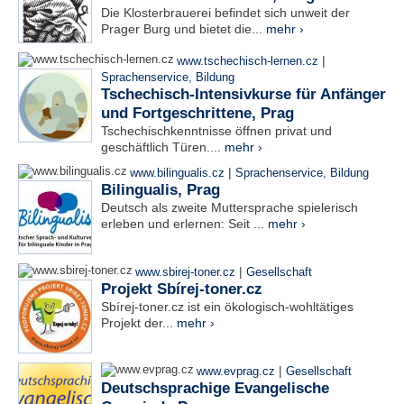
Die Klosterbrauerei befindet sich unweit der
Prager Burg und bietet die...
mehr ›
|
www.tschechisch-lernen.cz
Sprachenservice
,
Bildung
Tschechisch-Intensivkurse für Anfänger
und Fortgeschrittene, Prag
Tschechischkenntnisse öffnen privat und
geschäftlich Türen....
mehr ›
|
www.bilingualis.cz
Sprachenservice
,
Bildung
Bilingualis, Prag
Deutsch als zweite Muttersprache spielerisch
erleben und erlernen: Seit ...
mehr ›
|
www.sbirej-toner.cz
Gesellschaft
Projekt Sbírej-toner.cz
Sbírej-toner.cz ist ein ökologisch-wohltätiges
Projekt der...
mehr ›
|
www.evprag.cz
Gesellschaft
Deutschsprachige Evangelische