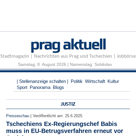
r
e
n
B
E
prag aktuell
N
U
T
Stadtmagazin | Nachrichten aus Prag und Tschechien | Jobbörse
Z
E
Samstag, 8. August 2026 | Namenstag: Soběslav
R
A
| Stellenanzeige schalten |
Politik
Wirtschaft
Kultur
N
Sport
Panorama
Blogs
M
E
L
JUSTIZ
D
U
|
Presseschau
Veröffentlicht am:
25.6.2025
N
Tschechiens Ex-Regierungschef Babis
G
muss in EU-Betrugsverfahren erneut vor
B