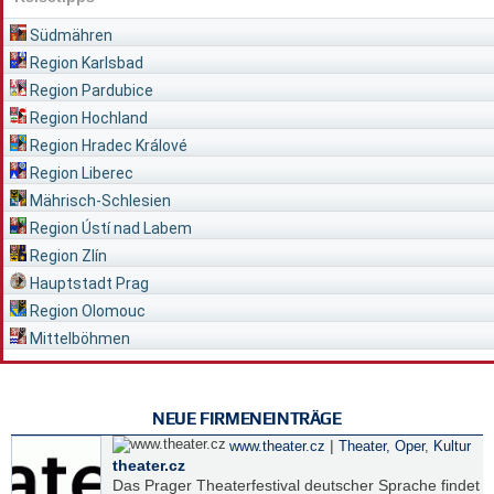
Südmähren
Region Karlsbad
Region Pardubice
Region Hochland
Region Hradec Králové
Region Liberec
Mährisch-Schlesien
Region Ústí nad Labem
Region Zlín
Hauptstadt Prag
Region Olomouc
Mittelböhmen
NEUE FIRMENEINTRÄGE
|
www.theater.cz
Theater, Oper
,
Kultur
theater.cz
Das Prager Theaterfestival deutscher Sprache findet