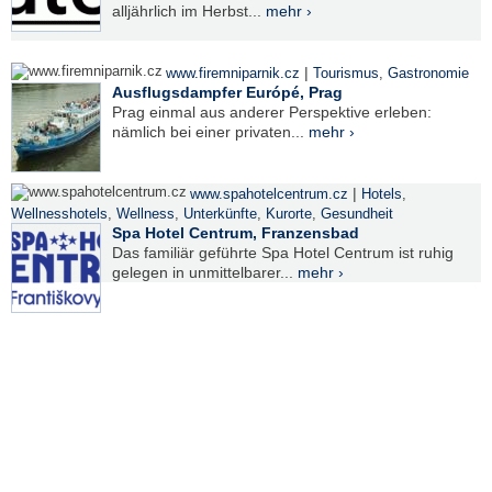
alljährlich im Herbst...
mehr ›
|
www.firemniparnik.cz
Tourismus
,
Gastronomie
Ausflugsdampfer Európé, Prag
Prag einmal aus anderer Perspektive erleben:
nämlich bei einer privaten...
mehr ›
|
www.spahotelcentrum.cz
Hotels
,
Wellnesshotels
,
Wellness
,
Unterkünfte
,
Kurorte
,
Gesundheit
Spa Hotel Centrum, Franzensbad
Das familiär geführte Spa Hotel Centrum ist ruhig
gelegen in unmittelbarer...
mehr ›