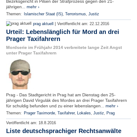
Bezirksgericht in Pilsen der Strafprozess gegen den 21-
jährigen...
mehr ›
Themen:
Islamischer Staat (IS)
,
Terrorismus
,
Justiz
|
prag aktuell
Veröffentlicht am:
22.12.2016
Urteil: Lebenslänglich für Mord an drei
Prager Taxifahrern
Mordserie im Frühjahr 2014 verbreitete lange Zeit Angst
unter Prager Taxifahrern
Prag - Das Stadtgericht in Prag hat am Dienstag den 25-
jährigen David Virgulák des Mordes an drei Prager Taxifahrern
für schuldig befunden und zu einer lebenslangen...
mehr ›
Themen:
Prager Taximorde
,
Taxifahrer
,
Lokales
,
Justiz
,
Prag
Veröffentlicht am:
18.8.2016
Liste deutschsprachiger Rechtsanwälte