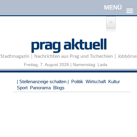
Direkt zum Inhalt
A
prag aktuell
n
m
e
Stadtmagazin | Nachrichten aus Prag und Tschechien | Jobbörse
l
d
Freitag, 7. August 2026 | Namenstag: Lada
e
n
|
| Stellenanzeige schalten |
Politik
Wirtschaft
Kultur
R
Sport
Panorama
Blogs
e
g
i
s
t
r
i
e