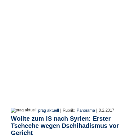
r
e
n
B
E
N
U
T
Z
E
R
A
N
M
E
L
D
|
|
prag aktuell
Rubrik:
Panorama
8.2.2017
U
Wollte zum IS nach Syrien: Erster
N
Tscheche wegen Dschihadismus vor
G
Gericht
B