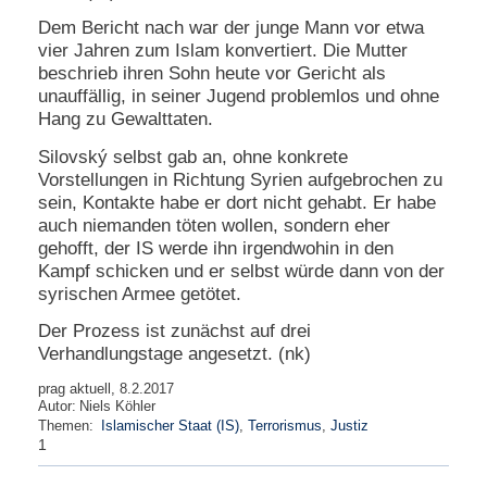
Dem Bericht nach war der junge Mann vor etwa
N
vier Jahren zum Islam konvertiert. Die Mutter
e
beschrieb ihren Sohn heute vor Gericht als
u
e
unauffällig, in seiner Jugend problemlos und ohne
s
Hang zu Gewalttaten.
P
a
Silovský selbst gab an, ohne konkrete
s
Vorstellungen in Richtung Syrien aufgebrochen zu
s
sein, Kontakte habe er dort nicht gehabt. Er habe
w
auch niemanden töten wollen, sondern eher
o
gehofft, der IS werde ihn irgendwohin in den
r
Kampf schicken und er selbst würde dann von der
t
a
syrischen Armee getötet.
n
f
Der Prozess ist zunächst auf drei
o
Verhandlungstage angesetzt. (nk)
r
d
prag aktuell, 8.2.2017
Autor:
Niels Köhler
e
Themen:
Islamischer Staat (IS)
,
Terrorismus
,
Justiz
r
1
n