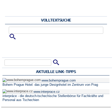
VOLLTEXTSUCHE
Zu suchende Schlüsselwörter
Suche
Suchformular
AKTUELLE LINK-TIPPS
www.bohemprague.com
Bohem Prague Hotel: das junge Designhotel im Zentrum von Prag
www.interprace.cz
interpráce - die deutsch-tschechische Stellenbörse für Fachkräfte und
Personal aus Tschechien