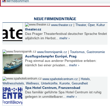
Mittelböhmen
NEUE FIRMENEINTRÄGE
|
www.theater.cz
Theater, Oper
,
Kultur
theater.cz
Das Prager Theaterfestival deutscher Sprache findet
alljährlich im Herbst...
mehr ›
|
www.firemniparnik.cz
Tourismus
,
Gastronomie
Ausflugsdampfer Európé, Prag
Prag einmal aus anderer Perspektive erleben:
nämlich bei einer privaten...
mehr ›
|
www.spahotelcentrum.cz
Hotels
,
Wellnesshotels
,
Wellness
,
Unterkünfte
,
Kurorte
,
Gesundheit
Spa Hotel Centrum, Franzensbad
Das familiär geführte Spa Hotel Centrum ist ruhig
gelegen in unmittelbarer...
mehr ›