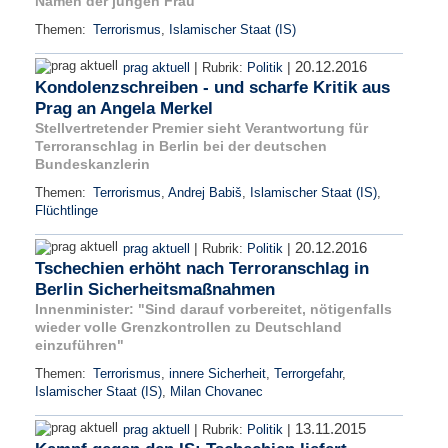
Namen der jungen Frau
Themen:
Terrorismus
,
Islamischer Staat (IS)
20.12.2016
|
|
prag aktuell
Rubrik:
Politik
Kondolenzschreiben - und scharfe Kritik aus
Prag an Angela Merkel
Stellvertretender Premier sieht Verantwortung für
Terroranschlag in Berlin bei der deutschen
Bundeskanzlerin
Themen:
Terrorismus
,
Andrej Babiš
,
Islamischer Staat (IS)
,
Flüchtlinge
20.12.2016
|
|
prag aktuell
Rubrik:
Politik
Tschechien erhöht nach Terroranschlag in
Berlin Sicherheitsmaßnahmen
Innenminister: "Sind darauf vorbereitet, nötigenfalls
wieder volle Grenzkontrollen zu Deutschland
einzuführen"
Themen:
Terrorismus
,
innere Sicherheit
,
Terrorgefahr
,
Islamischer Staat (IS)
,
Milan Chovanec
13.11.2015
|
|
prag aktuell
Rubrik:
Politik