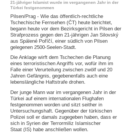
21-jähriger Islamist wurde im vergangenen Jahr in der
e
Türkei festgenommen
n
u
Pilsen/Prag - Wie das öffentlich-rechtliche
t
Tschechische Fernsehen (ČT) heute berichtet,
z
begann heute vor dem Bezirksgericht in Pilsen der
e
Strafprozess gegen den 21-jährigen Jan Silovský
r
aus Spálené Poříčí, einer südlich von Pilsen
n
gelegenen 2500-Seelen-Stadt.
a
m
Die Anklage wirft dem Tschechen die Planung
e
eines terroristischen Angriffs vor, wofür ihm im
*
Falle einer Verurteilung zwischen zwölf und 20
Jahren Gefängnis, gegebenenfalls auch eine
P
lebenslängliche Haftstrafe drohen.
a
Der junge Mann war im vergangenen Jahr in der
s
s
Türkei auf einem internationalen Flughafen
w
festgenommen worden und sitzt seither in
o
Untersuchungshaft. Gegenüber der türkischen
r
Polizei soll er damals zugegeben haben, dass er
t
sich in Syrien der Terrormiliz Islamischer
*
Staat (IS) habe anschließen wollen.