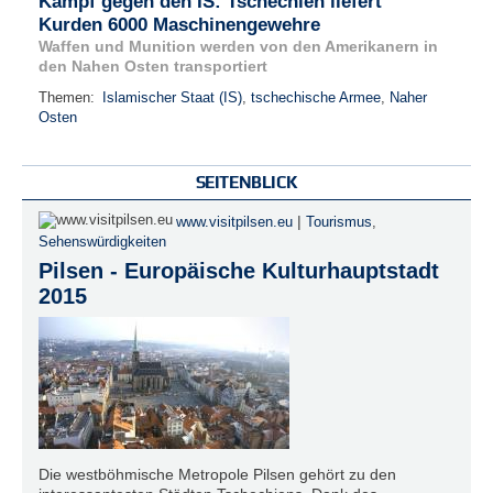
Kampf gegen den IS: Tschechien liefert
Kurden 6000 Maschinengewehre
Waffen und Munition werden von den Amerikanern in
den Nahen Osten transportiert
Themen:
Islamischer Staat (IS)
,
tschechische Armee
,
Naher
Osten
SEITENBLICK
|
www.visitpilsen.eu
Tourismus
,
Sehenswürdigkeiten
Pilsen - Europäische Kulturhauptstadt
2015
Die westböhmische Metropole Pilsen gehört zu den