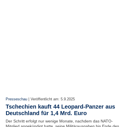
N
e
u
e
s
P
a
s
s
w
o
r
t
a
n
f
o
r
|
Presseschau
Veröffentlicht am:
5.9.2025
d
Tschechien kauft 44 Leopard-Panzer aus
e
r
Deutschland für 1,4 Mrd. Euro
n
Der Schritt erfolgt nur wenige Monate, nachdem das NATO-
Mitglied angekündigt hatte, seine Militärausgaben bis Ende des