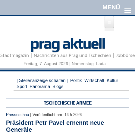
Direkt zum Inhalt
A
prag aktuell
n
m
e
Stadtmagazin | Nachrichten aus Prag und Tschechien | Jobbörse
l
d
Freitag, 7. August 2026 | Namenstag: Lada
e
n
|
| Stellenanzeige schalten |
Politik
Wirtschaft
Kultur
R
Sport
Panorama
Blogs
e
g
i
TSCHECHISCHE ARMEE
s
t
|
Presseschau
Veröffentlicht am:
14.5.2026
r
Präsident Petr Pavel ernennt neue
i
Generäle
e