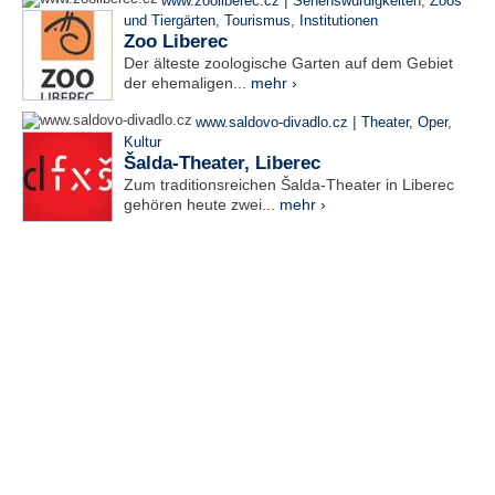
|
www.zooliberec.cz
Sehenswürdigkeiten
,
Zoos
und Tiergärten
,
Tourismus
,
Institutionen
Zoo Liberec
Der älteste zoologische Garten auf dem Gebiet
der ehemaligen...
mehr ›
|
www.saldovo-divadlo.cz
Theater, Oper
,
Kultur
Šalda-Theater, Liberec
Zum traditionsreichen Šalda-Theater in Liberec
gehören heute zwei...
mehr ›