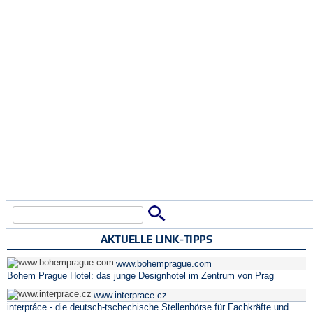
Suche
Suchformular
AKTUELLE LINK-TIPPS
www.bohemprague.com
Bohem Prague Hotel: das junge Designhotel im Zentrum von Prag
www.interprace.cz
interpráce - die deutsch-tschechische Stellenbörse für Fachkräfte und