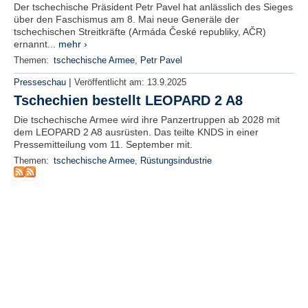
r
Der tschechische Präsident Petr Pavel hat anlässlich des Sieges
e
über den Faschismus am 8. Mai neue Generäle der
n
tschechischen Streitkräfte (Armáda České republiky, AČR)
ernannt...
mehr ›
B
Themen:
tschechische Armee
,
Petr Pavel
E
|
Presseschau
Veröffentlicht am:
13.9.2025
N
Tschechien bestellt LEOPARD 2 A8
U
T
Die tschechische Armee wird ihre Panzertruppen ab 2028 mit
Z
dem LEOPARD 2 A8 ausrüsten. Das teilte KNDS in einer
E
Pressemitteilung vom 11. September mit.
R
Themen:
tschechische Armee
,
Rüstungsindustrie
A
N
M
E
L
D
U
N
G
B