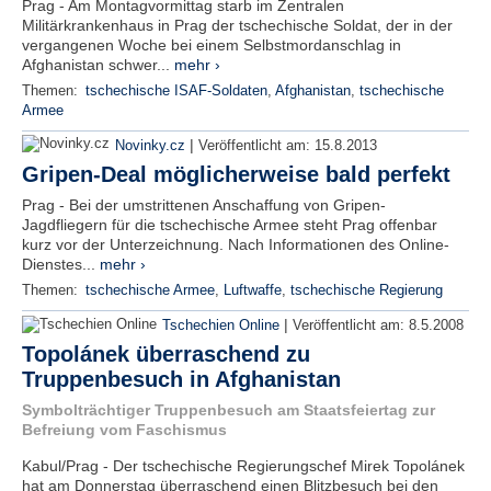
Prag - Am Montagvormittag starb im Zentralen
Militärkrankenhaus in Prag der tschechische Soldat, der in der
vergangenen Woche bei einem Selbstmordanschlag in
Afghanistan schwer...
mehr ›
Themen:
tschechische ISAF-Soldaten
,
Afghanistan
,
tschechische
Armee
|
Novinky.cz
Veröffentlicht am:
15.8.2013
Gripen-Deal möglicherweise bald perfekt
Prag - Bei der umstrittenen Anschaffung von Gripen-
Jagdfliegern für die tschechische Armee steht Prag offenbar
kurz vor der Unterzeichnung. Nach Informationen des Online-
Dienstes...
mehr ›
Themen:
tschechische Armee
,
Luftwaffe
,
tschechische Regierung
|
Tschechien Online
Veröffentlicht am:
8.5.2008
Topolánek überraschend zu
Truppenbesuch in Afghanistan
Symbolträchtiger Truppenbesuch am Staatsfeiertag zur
Befreiung vom Faschismus
Kabul/Prag - Der tschechische Regierungschef Mirek Topolánek
hat am Donnerstag überraschend einen Blitzbesuch bei den