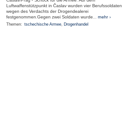
Časlav/Prag - Schock für die Armee: Auf dem
Luftwaffenstützpunkt in Časlav wurden vier Berufssoldaten
wegen des Verdachts der Drogendealerei
festgenommen.Gegen zwei Soldaten wurde...
mehr ›
Themen:
tschechische Armee
,
Drogenhandel