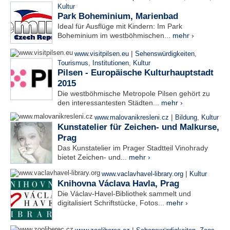
Kultur
Park Boheminium, Marienbad
Ideal für Ausflüge mit Kindern: Im Park
Boheminium im westböhmischen...
mehr ›
|
www.visitpilsen.eu
Sehenswürdigkeiten
,
Tourismus
,
Institutionen
,
Kultur
Pilsen - Europäische Kulturhauptstadt
2015
Die westböhmische Metropole Pilsen gehört zu
den interessantesten Städten...
mehr ›
|
www.malovanikresleni.cz
Bildung
,
Kultur
Kunstatelier für Zeichen- und Malkurse,
Prag
Das Kunstatelier im Prager Stadtteil Vinohrady
bietet Zeichen- und...
mehr ›
|
www.vaclavhavel-library.org
Kultur
Knihovna Václava Havla, Prag
Die Václav-Havel-Bibliothek sammelt und
digitalisiert Schriftstücke, Fotos...
mehr ›