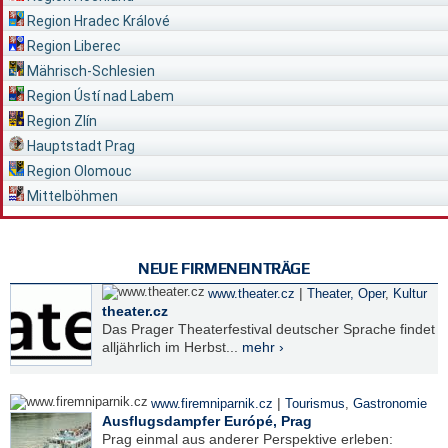
Region Hradec Králové
Region Liberec
Mährisch-Schlesien
Region Ústí nad Labem
Region Zlín
Hauptstadt Prag
Region Olomouc
Mittelböhmen
NEUE FIRMENEINTRÄGE
|
www.theater.cz
Theater, Oper
,
Kultur
theater.cz
Das Prager Theaterfestival deutscher Sprache findet
alljährlich im Herbst...
mehr ›
|
www.firemniparnik.cz
Tourismus
,
Gastronomie
Ausflugsdampfer Európé, Prag
Prag einmal aus anderer Perspektive erleben: