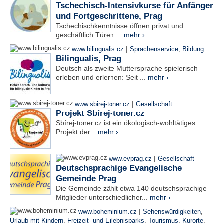
Tschechisch-Intensivkurse für Anfänger
und Fortgeschrittene, Prag
Tschechischkenntnisse öffnen privat und
geschäftlich Türen....
mehr ›
|
www.bilingualis.cz
Sprachenservice
,
Bildung
Bilingualis, Prag
Deutsch als zweite Muttersprache spielerisch
erleben und erlernen: Seit ...
mehr ›
|
www.sbirej-toner.cz
Gesellschaft
Projekt Sbírej-toner.cz
Sbírej-toner.cz ist ein ökologisch-wohltätiges
Projekt der...
mehr ›
|
www.evprag.cz
Gesellschaft
Deutschsprachige Evangelische
Gemeinde Prag
Die Gemeinde zählt etwa 140 deutschsprachige
Mitglieder unterschiedlicher...
mehr ›
|
www.boheminium.cz
Sehenswürdigkeiten
,
Urlaub mit Kindern
,
Freizeit- und Erlebnisparks
,
Tourismus
,
Kurorte
,