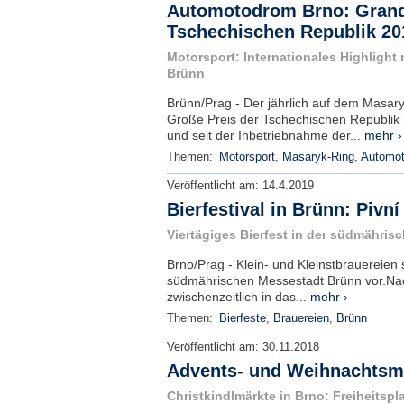
Automotodrom Brno: Grand
Tschechischen Republik 20
Motorsport: Internationales Highlight 
Brünn
Brünn/Prag - Der jährlich auf dem Masar
Große Preis der Tschechischen Republik 
und seit der Inbetriebnahme der...
mehr ›
Themen:
Motorsport
,
Masaryk-Ring
,
Automo
Veröffentlicht am:
14.4.2019
Bierfestival in Brünn: Pivní
Viertägiges Bierfest in der südmähris
Brno/Prag - Klein- und Kleinstbrauereien st
südmährischen Messestadt Brünn vor.Na
zwischenzeitlich in das...
mehr ›
Themen:
Bierfeste
,
Brauereien
,
Brünn
Veröffentlicht am:
30.11.2018
Advents- und Weihnachtsmä
Christkindlmärkte in Brno: Freiheitspl