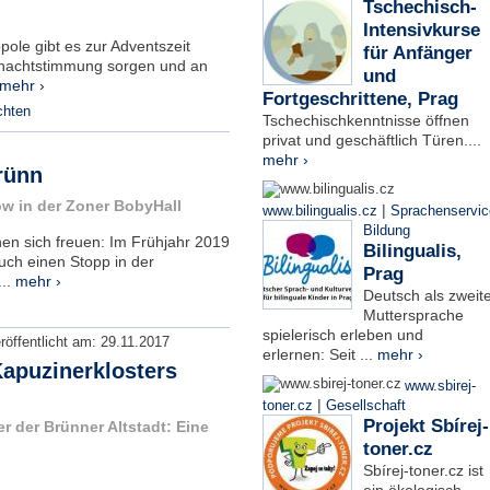
Tschechisch-
Intensivkurse
ole gibt es zur Adventszeit
für Anfänger
hnachtstimmung sorgen und an
und
mehr ›
Fortgeschrittene, Prag
chten
Tschechischkenntnisse öffnen
privat und geschäftlich Türen....
mehr ›
rünn
ow in der Zoner BobyHall
|
www.bilingualis.cz
Sprachenservic
Bildung
en sich freuen: Im Frühjahr 2019
Bilingualis,
uch einen Stopp in der
Prag
...
mehr ›
Deutsch als zweit
Muttersprache
spielerisch erleben und
röffentlicht am:
29.11.2017
erlernen: Seit ...
mehr ›
apuzinerklosters
www.sbirej-
|
toner.cz
Gesellschaft
Projekt Sbírej-
 der Brünner Altstadt: Eine
toner.cz
Sbírej-toner.cz ist