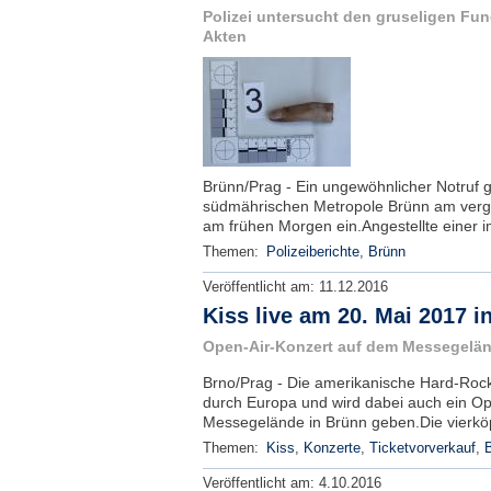
Polizei untersucht den gruseligen Fund
Akten
Brünn/Prag - Ein ungewöhnlicher Notruf gi
südmährischen Metropole Brünn am verg
am frühen Morgen ein.Angestellte einer i
Themen:
Polizeiberichte
,
Brünn
Veröffentlicht am:
11.12.2016
Kiss live am 20. Mai 2017 i
Open-Air-Konzert auf dem Messegelän
Brno/Prag - Die amerikanische Hard-Rock
durch Europa und wird dabei auch ein Op
Messegelände in Brünn geben.Die vierköp
Themen:
Kiss
,
Konzerte
,
Ticketvorverkauf
,
Veröffentlicht am:
4.10.2016