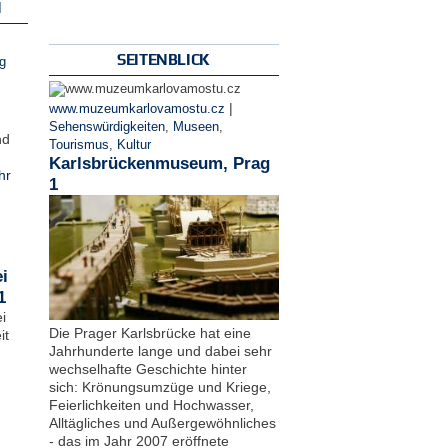
N
SEITENBLICK
g
|
www.muzeumkarlovamostu.cz
Sehenswürdigkeiten
,
Museen
,
nd
Tourismus
,
Kultur
Karlsbrückenmuseum, Prag
hr
1
i
1
i
Die Prager Karlsbrücke hat eine
it
Jahrhunderte lange und dabei sehr
wechselhafte Geschichte hinter
sich: Krönungsumzüge und Kriege,
Feierlichkeiten und Hochwasser,
Alltägliches und Außergewöhnliches
- das im Jahr 2007 eröffnete