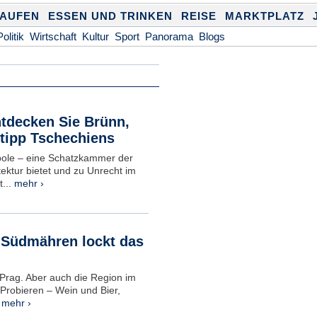
KAUFEN
ESSEN UND TRINKEN
REISE
MARKTPLATZ
Politik
Wirtschaft
Kultur
Sport
Panorama
Blogs
tdecken Sie Brünn,
tipp Tschechiens
pole – eine Schatzkammer der
ktur bietet und zu Unrecht im
...
mehr ›
 Südmähren lockt das
 Prag. Aber auch die Region im
Probieren – Wein und Bier,
.
mehr ›