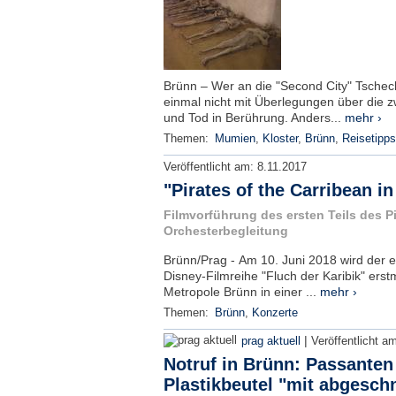
Brünn – Wer an die "Second City" Tschec
einmal nicht mit Überlegungen über die 
und Tod in Berührung. Anders...
mehr ›
Themen:
Mumien
,
Kloster
,
Brünn
,
Reisetipps
Veröffentlicht am:
8.11.2017
"Pirates of the Carribean i
Filmvorführung des ersten Teils des P
Orchesterbegleitung
Brünn/Prag - Am 10. Juni 2018 wird der er
Disney-Filmreihe "Fluch der Karibik" ers
Metropole Brünn in einer ...
mehr ›
Themen:
Brünn
,
Konzerte
|
prag aktuell
Veröffentlicht a
Notruf in Brünn: Passanten
Plastikbeutel "mit abgesch