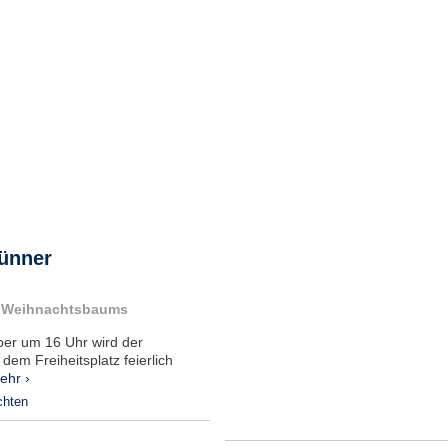
rünner
s Weihnachtsbaums
ber um 16 Uhr wird der
em Freiheitsplatz feierlich
ehr ›
chten