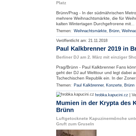
Platz
Brünn/Prag - In der südmährischen Metrop
mehrere Weihnachtsmärkte, die für Wei
kalten Wintertagen Durchgefrorene mit...
Themen:
Weihnachtsmärkte
,
Brünn
,
Weihna
Veröffentlicht am:
21.11.2018
Paul Kalkbrenner 2019 in B
Berliner DJ am 2. März mit einziger Sh
Prag/Brünn - Paul Kalkbrenner Fans könn
geht der DJ auf Welttour und legt dabei a
Tschechischen Republik ein. In der Zoner
Themen:
Paul Kalkbrenner
,
Konzerte
,
Brünn
|
hrobka.kapucini.cz
Ve
Mumien in der Krypta des K
Brünn
Luftgetocknete Kapuzinermönche unter
Gruft zum Gruseln