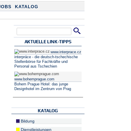
JOBS
KATALOG
Suche
Suchformular
AKTUELLE LINK-TIPPS
www.interprace.cz
interpráce - die deutsch-tschechische
Stellenbörse für Fachkräfte und
Personal aus Tschechien
www.bohemprague.com
Bohem Prague Hotel: das junge
Designhotel im Zentrum von Prag
KATALOG
Bildung
Dienstleistungen