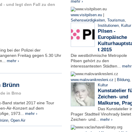
mehr ›
 - und legt den Fall zu den
|
www.visitpilsen.eu
Sehenswürdigkeiten
,
Tourismus
,
Institutionen
,
Kultur
Pilsen -
Europäische
Kulturhauptst
t 2015
ng bei der Polizei der
angenen Freitag gegen 5.30 Uhr
Die westböhmische Metropole
m...
mehr ›
Pilsen gehört zu den
interessantesten Städten...
mehr
|
www.malovanikresleni.cz
Bildung
,
n Brünn
Kultur
Kunstatelier f
de in Brno
Zeichen- und
Malkurse, Pra
-Band startet 2017 eine Tour
en-Air-Konzert auf dem
Das Kunstatelier 
fige, 1973...
mehr ›
Prager Stadtteil Vinohrady bietet
Zeichen- und...
mehr ›
Brünn
,
Open Air