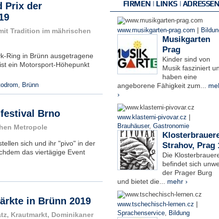
FIRMEN | LINKS | ADRESSE
 Prix der
19
|
mit Tradition im mährischen
www.musikgarten-prag.com
Bildun
Musikgarten
Prag
yk-Ring in Brünn ausgetragene
Kinder sind von
ist ein Motorsport-Höhepunkt
Musik fasziniert u
haben eine
todrom
,
Brünn
angeborene Fähigkeit zum...
me
›
 festival Brno
|
www.klasterni-pivovar.cz
Brauhäuser
,
Gastronomie
chen Metropole
Klosterbrauere
ellen sich und ihr "pivo" in der
Strahov, Prag 
chdem das viertägige Event
Die Klosterbrauere
befindet sich unwe
der Prager Burg
und bietet die...
mehr ›
rkte in Brünn 2019
|
www.tschechisch-lernen.cz
Sprachenservice
,
Bildung
atz, Krautmarkt, Dominikaner