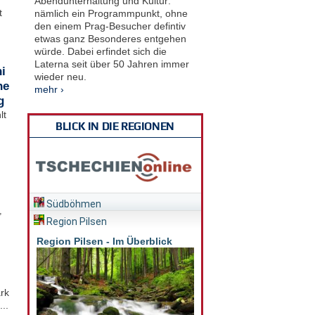
Abendunterhaltung und Kultur:
t
nämlich ein Programmpunkt, ohne
den einem Prag-Besucher defintiv
etwas ganz Besonderes entgehen
würde. Dabei erfindet sich die
Laterna seit über 50 Jahren immer
i
wieder neu.
he
mehr ›
g
lt
BLICK IN DIE REGIONEN
Südböhmen
,
Region Pilsen
Region Pilsen - Im Überblick
rk
..