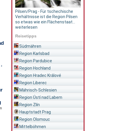
Pilsen/Prag - Für tschechische
Verhältnisse ist die Region Pilsen
so etwas wie ein Flächenstaat...
weiterlesen
Reisetipps
ad
Südmähren
Region Karlsbad
Region Pardubice
 ›
Region Hochland
Region Hradec Králové
Region Liberec
ür
Mährisch-Schlesien
Region Ústí nad Labem
g
Region Zlín
im
Hauptstadt Prag
Region Olomouc
Mittelböhmen