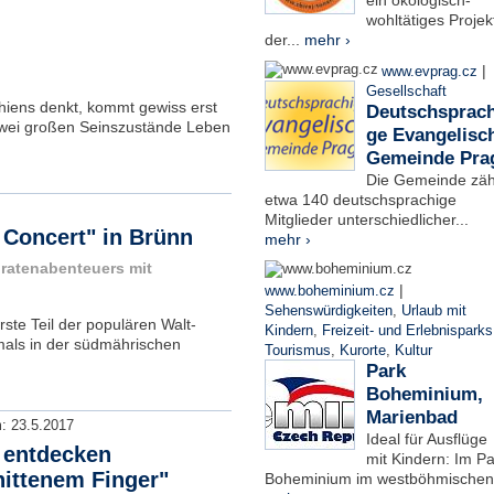
ein ökologisch-
wohltätiges Projek
der...
mehr ›
|
www.evprag.cz
Gesellschaft
hiens denkt, kommt gewiss erst
Deutschsprach
zwei großen Seinszustände Leben
ge Evangelisc
Gemeinde Pra
Die Gemeinde zäh
etwa 140 deutschsprachige
Mitglieder unterschiedlicher...
n Concert" in Brünn
mehr ›
iratenabenteuers mit
|
www.boheminium.cz
Sehenswürdigkeiten
,
Urlaub mit
ste Teil der populären Walt-
Kindern
,
Freizeit- und Erlebnisparks
tmals in der südmährischen
Tourismus
,
Kurorte
,
Kultur
Park
Boheminium,
Marienbad
m:
23.5.2017
Ideal für Ausflüge
 entdecken
mit Kindern: Im Pa
nittenem Finger"
Boheminium im westböhmischen.