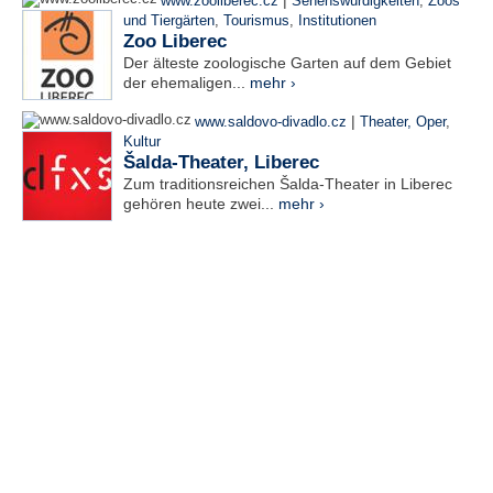
|
www.zooliberec.cz
Sehenswürdigkeiten
,
Zoos
und Tiergärten
,
Tourismus
,
Institutionen
Zoo Liberec
Der älteste zoologische Garten auf dem Gebiet
der ehemaligen...
mehr ›
|
www.saldovo-divadlo.cz
Theater, Oper
,
Kultur
Šalda-Theater, Liberec
Zum traditionsreichen Šalda-Theater in Liberec
gehören heute zwei...
mehr ›