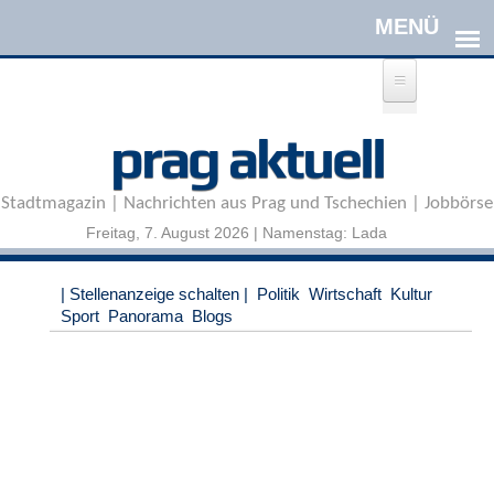
Direkt zum Inhalt
A
prag aktuell
n
m
e
Stadtmagazin | Nachrichten aus Prag und Tschechien | Jobbörse
l
d
Freitag, 7. August 2026 | Namenstag: Lada
e
n
|
| Stellenanzeige schalten |
Politik
Wirtschaft
Kultur
R
Sport
Panorama
Blogs
e
g
i
s
t
r
i
e