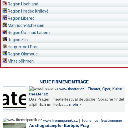
Region Hochland
Region Hradec Králové
Region Liberec
Mährisch-Schlesien
Region Ústí nad Labem
Region Zlín
Hauptstadt Prag
Region Olomouc
Mittelböhmen
NEUE FIRMENEINTRÄGE
|
www.theater.cz
Theater, Oper
,
Kultur
theater.cz
Das Prager Theaterfestival deutscher Sprache findet
alljährlich im Herbst...
mehr ›
|
www.firemniparnik.cz
Tourismus
,
Gastronomie
Ausflugsdampfer Európé, Prag