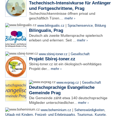
Tschechisch-Intensivkurse für Anfänger
und Fortgeschrittene, Prag
Tschechischkenntnisse öffnen privat und
geschäftlich Türen....
mehr ›
|
www.bilingualis.cz
Sprachenservice
,
Bildung
Bilingualis, Prag
Deutsch als zweite Muttersprache spielerisch
erleben und erlernen: Seit ...
mehr ›
|
www.sbirej-toner.cz
Gesellschaft
Projekt Sbírej-toner.cz
Sbírej-toner.cz ist ein ökologisch-wohltätiges
Projekt der...
mehr ›
|
www.evprag.cz
Gesellschaft
Deutschsprachige Evangelische
Gemeinde Prag
Die Gemeinde zählt etwa 140 deutschsprachige
Mitglieder unterschiedlicher...
mehr ›
|
www.boheminium.cz
Sehenswürdigkeiten
,
Urlaub mit Kindern
,
Freizeit- und Erlebnisparks
,
Tourismus
,
Kurorte
,