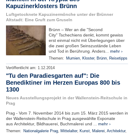
Kapuzinerklosters Brünn
e
n
Luftgetocknete Kapuzinermönche unter der Brünner
u
Altstadt: Eine Gruft zum Gruseln
t
z
Brünn – Wer an die "Second
e
City" Tschechiens denkt, kommt gewiss
r
erst einmal nicht mit Überlegungen über
n
die zwei großen Seinszustände Leben
a
und Tod in Berührung. Anders...
mehr ›
m
Themen:
Mumien
,
Kloster
,
Brünn
,
Reisetipps
e
*
Veröffentlicht am:
1.12.2014
"Tu den Paradiesgarten auf": Die
Benediktiner im Herzen Europas 800 bis
P
a
1300
s
Neues Ausstellungsprojekt in der Wallenstein-Reitschule in
s
Prag
w
o
Prag - Vom 7. November 2014 bis zum 15. März 2015 werden in
r
der Wallenstein-Reitschule in Prag ausgewählte Exponate
t
aus Architektur, Bildhauerei, Buchmalerei und ...
mehr ›
*
Themen:
Nationalgalerie Prag
,
Mittelalter
,
Kunst
,
Malerei
,
Architektur
,