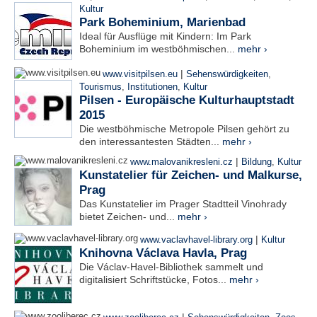
Kultur
Park Boheminium, Marienbad
Ideal für Ausflüge mit Kindern: Im Park
Boheminium im westböhmischen...
mehr ›
|
www.visitpilsen.eu
Sehenswürdigkeiten
,
Tourismus
,
Institutionen
,
Kultur
Pilsen - Europäische Kulturhauptstadt
2015
Die westböhmische Metropole Pilsen gehört zu
den interessantesten Städten...
mehr ›
|
www.malovanikresleni.cz
Bildung
,
Kultur
Kunstatelier für Zeichen- und Malkurse,
Prag
Das Kunstatelier im Prager Stadtteil Vinohrady
bietet Zeichen- und...
mehr ›
|
www.vaclavhavel-library.org
Kultur
Knihovna Václava Havla, Prag
Die Václav-Havel-Bibliothek sammelt und
digitalisiert Schriftstücke, Fotos...
mehr ›