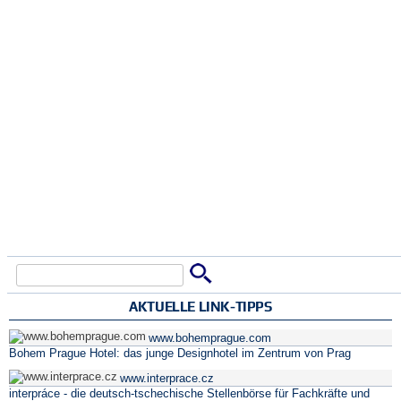
Suche
Suchformular
AKTUELLE LINK-TIPPS
www.bohemprague.com
Bohem Prague Hotel: das junge Designhotel im Zentrum von Prag
www.interprace.cz
interpráce - die deutsch-tschechische Stellenbörse für Fachkräfte und