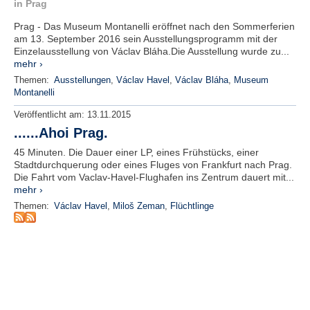
r
in Prag
e
Prag - Das Museum Montanelli eröffnet nach den Sommerferien
n
am 13. September 2016 sein Ausstellungsprogramm mit der
Einzelausstellung von Václav Bláha.Die Ausstellung wurde zu...
B
mehr ›
E
Themen:
Ausstellungen
,
Václav Havel
,
Václav Bláha
,
Museum
N
Montanelli
U
Veröffentlicht am:
13.11.2015
T
Z
......Ahoi Prag.
E
45 Minuten. Die Dauer einer LP, eines Frühstücks, einer
R
Stadtdurchquerung oder eines Fluges von Frankfurt nach Prag.
A
Die Fahrt vom Vaclav-Havel-Flughafen ins Zentrum dauert mit...
N
mehr ›
M
Themen:
Václav Havel
,
Miloš Zeman
,
Flüchtlinge
E
L
D
U
N
G
B