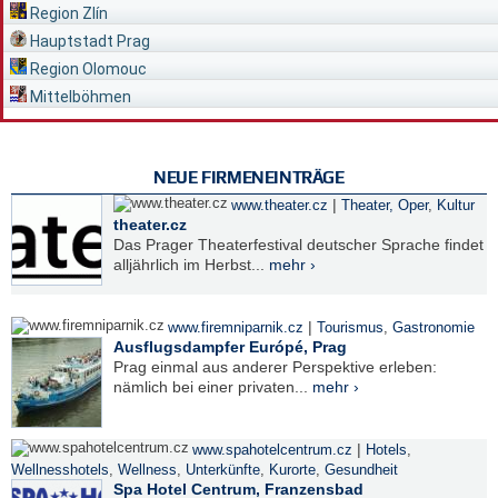
Region Zlín
Hauptstadt Prag
Region Olomouc
Mittelböhmen
NEUE FIRMENEINTRÄGE
|
www.theater.cz
Theater, Oper
,
Kultur
theater.cz
Das Prager Theaterfestival deutscher Sprache findet
alljährlich im Herbst...
mehr ›
|
www.firemniparnik.cz
Tourismus
,
Gastronomie
Ausflugsdampfer Európé, Prag
Prag einmal aus anderer Perspektive erleben:
nämlich bei einer privaten...
mehr ›
|
www.spahotelcentrum.cz
Hotels
,
Wellnesshotels
,
Wellness
,
Unterkünfte
,
Kurorte
,
Gesundheit
Spa Hotel Centrum, Franzensbad