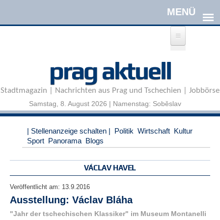
Direkt zum Inhalt
A
prag aktuell
n
m
e
Stadtmagazin | Nachrichten aus Prag und Tschechien | Jobbörse
l
d
Samstag, 8. August 2026 | Namenstag: Soběslav
e
n
|
| Stellenanzeige schalten |
Politik
Wirtschaft
Kultur
R
Sport
Panorama
Blogs
e
g
i
VÁCLAV HAVEL
s
t
Veröffentlicht am:
13.9.2016
r
Ausstellung: Václav Bláha
i
e
"Jahr der tschechischen Klassiker" im Museum Montanelli