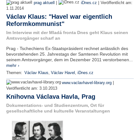
|
|
prag aktuell
iDnes.cz
Veröffentlicht am:
1.11.2014
Václav Klaus: "Havel war eigentlich
Reformkommunist"
Im Interview mit der Mladá fronta Dnes geht Klaus seinen
Amtsvorgänger scharf an
Prag - Tschechiens Ex-Staatspräsident rechnet anlässlich des
bevorstehenden 25. Jahrestags der Samtenen Revolution mit
seinem Amtsvorgänger, dem im Dezember 2011 verstorbenen...
mehr ›
Themen:
Václav Klaus
,
Václav Havel
,
iDnes.cz
|
www.vaclavhavel-library.org
Veröffentlicht am:
3.10.2013
Knihovna Václava Havla, Prag
Dokumentations- und Studienzentrum, Ort für
gesellschaftliche und kulturelle Veranstaltungen