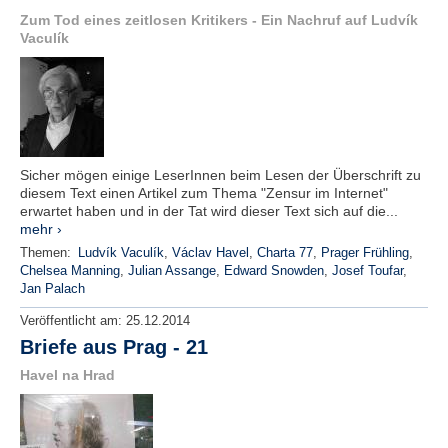
Zum Tod eines zeitlosen Kritikers - Ein Nachruf auf Ludvík
Vaculík
Sicher mögen einige LeserInnen beim Lesen der Überschrift zu
diesem Text einen Artikel zum Thema "Zensur im Internet"
erwartet haben und in der Tat wird dieser Text sich auf die...
mehr ›
Themen:
Ludvík Vaculík
,
Václav Havel
,
Charta 77
,
Prager Frühling
,
Chelsea Manning
,
Julian Assange
,
Edward Snowden
,
Josef Toufar
,
Jan Palach
Veröffentlicht am:
25.12.2014
Briefe aus Prag - 21
Havel na Hrad