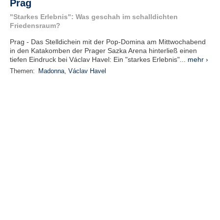
Prag
"Starkes Erlebnis": Was geschah im schalldichten
Friedensraum?
Prag - Das Stelldichein mit der Pop-Domina am Mittwochabend
in den Katakomben der Prager Sazka Arena hinterließ einen
tiefen Eindruck bei Václav Havel: Ein "starkes Erlebnis"...
mehr ›
Themen:
Madonna
,
Václav Havel