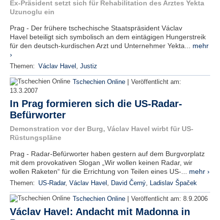
Ex-Präsident setzt sich für Rehabilitation des Arztes Yekta
Uzunoglu ein
Prag - Der frühere tschechische Staatspräsident Václav
Havel beteiligt sich symbolisch an dem eintägigen Hungerstreik
für den deutsch-kurdischen Arzt und Unternehmer Yekta...
mehr
›
Themen:
Václav Havel
,
Justiz
|
Tschechien Online
Veröffentlicht am:
13.3.2007
In Prag formieren sich die US-Radar-
Befürworter
Demonstration vor der Burg, Václav Havel wirbt für US-
Rüstungspläne
Prag - Radar-Befürworter haben gestern auf dem Burgvorplatz
mit dem provokativen Slogan „Wir wollen keinen Radar, wir
wollen Raketen“ für die Errichtung von Teilen eines US-...
mehr ›
Themen:
US-Radar
,
Václav Havel
,
David Černý
,
Ladislav Špaček
|
Tschechien Online
Veröffentlicht am:
8.9.2006
Václav Havel: Andacht mit Madonna in