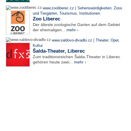
|
www.zooliberec.cz
Sehenswürdigkeiten
,
Zoos
und Tiergärten
,
Tourismus
,
Institutionen
Zoo Liberec
Der älteste zoologische Garten auf dem Gebiet
der ehemaligen...
mehr ›
|
www.saldovo-divadlo.cz
Theater, Oper
,
Kultur
Šalda-Theater, Liberec
Zum traditionsreichen Šalda-Theater in Liberec
gehören heute zwei...
mehr ›