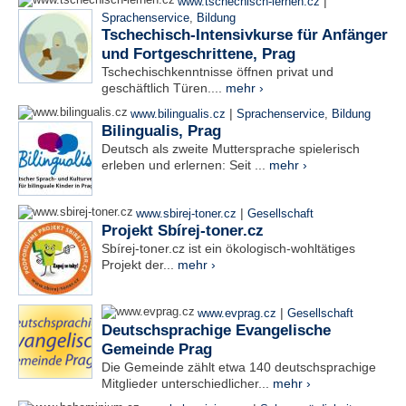
|
www.tschechisch-lernen.cz
Sprachenservice
,
Bildung
Tschechisch-Intensivkurse für Anfänger
und Fortgeschrittene, Prag
Tschechischkenntnisse öffnen privat und
geschäftlich Türen....
mehr ›
|
www.bilingualis.cz
Sprachenservice
,
Bildung
Bilingualis, Prag
Deutsch als zweite Muttersprache spielerisch
erleben und erlernen: Seit ...
mehr ›
|
www.sbirej-toner.cz
Gesellschaft
Projekt Sbírej-toner.cz
Sbírej-toner.cz ist ein ökologisch-wohltätiges
Projekt der...
mehr ›
|
www.evprag.cz
Gesellschaft
Deutschsprachige Evangelische
Gemeinde Prag
Die Gemeinde zählt etwa 140 deutschsprachige
Mitglieder unterschiedlicher...
mehr ›