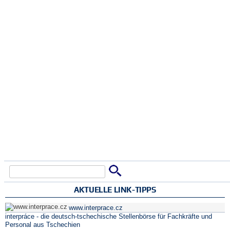
Suche
Suchformular
AKTUELLE LINK-TIPPS
www.interprace.cz
interpráce - die deutsch-tschechische Stellenbörse für Fachkräfte und
Personal aus Tschechien