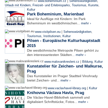
|
www.boheminium.cz
Sehenswürdigkeiten
,
Urlaub mit Kindern
,
Freizeit- und Erlebnisparks
,
Tourismus
,
Kurorte
,
Kultur
Park Boheminium, Marienbad
Ideal für Ausflüge mit Kindern: Im Park
Boheminium im westböhmischen...
mehr ›
|
www.visitpilsen.eu
Sehenswürdigkeiten
,
Tourismus
,
Institutionen
,
Kultur
Pilsen - Europäische Kulturhauptstadt
2015
Die westböhmische Metropole Pilsen gehört zu
den interessantesten Städten...
mehr ›
|
www.malovanikresleni.cz
Bildung
,
Kultur
Kunstatelier für Zeichen- und Malkurse,
Prag
Das Kunstatelier im Prager Stadtteil Vinohrady
bietet Zeichen- und...
mehr ›
|
www.vaclavhavel-library.org
Kultur
Knihovna Václava Havla, Prag
Die Václav-Havel-Bibliothek sammelt und
digitalisiert Schriftstücke, Fotos...
mehr ›