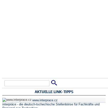
Suche
Suchformular
AKTUELLE LINK-TIPPS
www.interprace.cz
interpráce - die deutsch-tschechische Stellenbörse für Fachkräfte und