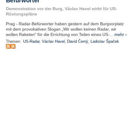
Befürworter
e
Demonstration vor der Burg, Václav Havel wirbt für US-
n
Rüstungspläne
u
t
Prag - Radar-Befürworter haben gestern auf dem Burgvorplatz
z
mit dem provokativen Slogan „Wir wollen keinen Radar, wir
e
wollen Raketen“ für die Errichtung von Teilen eines US-...
mehr ›
r
Themen:
US-Radar
,
Václav Havel
,
David Černý
,
Ladislav Špaček
n
a
m
e
*
P
a
s
s
w
o
r
t
*