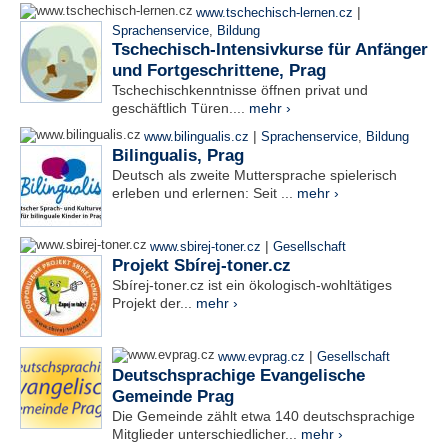
|
www.tschechisch-lernen.cz
Sprachenservice
,
Bildung
Tschechisch-Intensivkurse für Anfänger
und Fortgeschrittene, Prag
Tschechischkenntnisse öffnen privat und
geschäftlich Türen....
mehr ›
|
www.bilingualis.cz
Sprachenservice
,
Bildung
Bilingualis, Prag
Deutsch als zweite Muttersprache spielerisch
erleben und erlernen: Seit ...
mehr ›
|
www.sbirej-toner.cz
Gesellschaft
Projekt Sbírej-toner.cz
Sbírej-toner.cz ist ein ökologisch-wohltätiges
Projekt der...
mehr ›
|
www.evprag.cz
Gesellschaft
Deutschsprachige Evangelische
Gemeinde Prag
Die Gemeinde zählt etwa 140 deutschsprachige
Mitglieder unterschiedlicher...
mehr ›