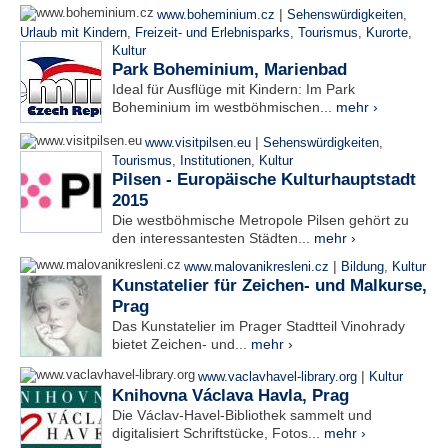
|
www.boheminium.cz
Sehenswürdigkeiten
,
Urlaub mit Kindern
,
Freizeit- und Erlebnisparks
,
Tourismus
,
Kurorte
,
Kultur
Park Boheminium, Marienbad
Ideal für Ausflüge mit Kindern: Im Park
Boheminium im westböhmischen...
mehr ›
|
www.visitpilsen.eu
Sehenswürdigkeiten
,
Tourismus
,
Institutionen
,
Kultur
Pilsen - Europäische Kulturhauptstadt
2015
Die westböhmische Metropole Pilsen gehört zu
den interessantesten Städten...
mehr ›
|
www.malovanikresleni.cz
Bildung
,
Kultur
Kunstatelier für Zeichen- und Malkurse,
Prag
Das Kunstatelier im Prager Stadtteil Vinohrady
bietet Zeichen- und...
mehr ›
|
www.vaclavhavel-library.org
Kultur
Knihovna Václava Havla, Prag
Die Václav-Havel-Bibliothek sammelt und
digitalisiert Schriftstücke, Fotos...
mehr ›