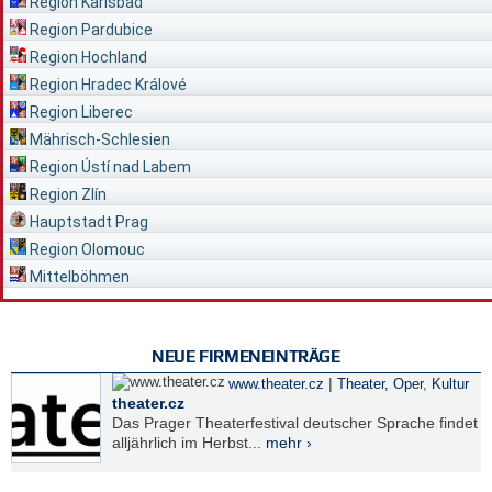
Region Karlsbad
Region Pardubice
Region Hochland
Region Hradec Králové
Region Liberec
Mährisch-Schlesien
Region Ústí nad Labem
Region Zlín
Hauptstadt Prag
Region Olomouc
Mittelböhmen
NEUE FIRMENEINTRÄGE
|
www.theater.cz
Theater, Oper
,
Kultur
theater.cz
Das Prager Theaterfestival deutscher Sprache findet
alljährlich im Herbst...
mehr ›