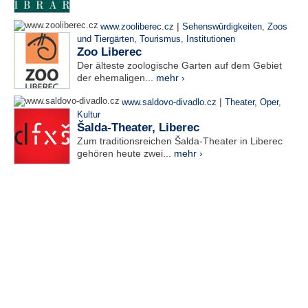
|
www.zooliberec.cz
Sehenswürdigkeiten
,
Zoos
und Tiergärten
,
Tourismus
,
Institutionen
Zoo Liberec
Der älteste zoologische Garten auf dem Gebiet
der ehemaligen...
mehr ›
|
www.saldovo-divadlo.cz
Theater, Oper
,
Kultur
Šalda-Theater, Liberec
Zum traditionsreichen Šalda-Theater in Liberec
gehören heute zwei...
mehr ›