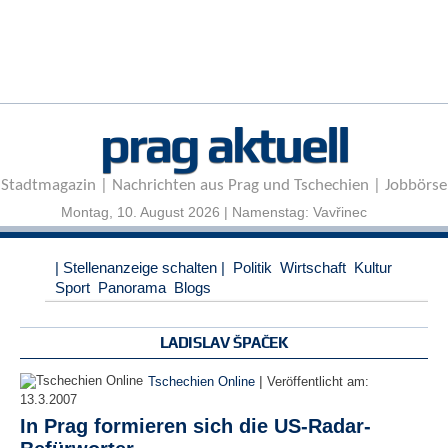
r
e
n
B
E
prag aktuell
N
U
T
Stadtmagazin | Nachrichten aus Prag und Tschechien | Jobbörse
Z
E
Montag, 10. August 2026 | Namenstag: Vavřinec
R
A
| Stellenanzeige schalten |
Politik
Wirtschaft
Kultur
N
Sport
Panorama
Blogs
M
E
L
LADISLAV ŠPAČEK
D
U
|
Tschechien Online
Veröffentlicht am:
N
13.3.2007
G
In Prag formieren sich die US-Radar-
B