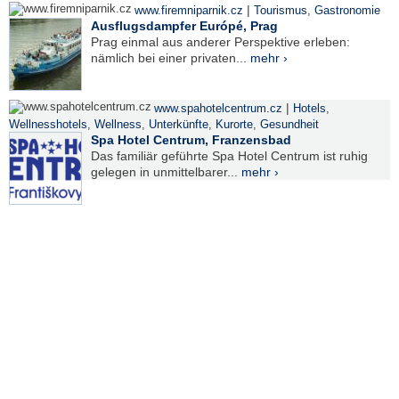
|
www.firemniparnik.cz
Tourismus
,
Gastronomie
Ausflugsdampfer Európé, Prag
Prag einmal aus anderer Perspektive erleben:
nämlich bei einer privaten...
mehr ›
|
www.spahotelcentrum.cz
Hotels
,
Wellnesshotels
,
Wellness
,
Unterkünfte
,
Kurorte
,
Gesundheit
Spa Hotel Centrum, Franzensbad
Das familiär geführte Spa Hotel Centrum ist ruhig
gelegen in unmittelbarer...
mehr ›