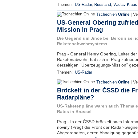
Themen:
US-Radar
,
Russland
,
Václav Klaus
|
Tschechien Online
Ve
US-General Obering zufried
Mission in Prag
Die Gegend um Jince bei Beroun sei id
Raketenabwehrsystems
Prag - General Henry Obering, Leiter der
Raketenabwehr, hat sich in Prag zufriede
derzeitigen "Überzeugungs-Mission" gezei
Themen:
US-Radar
|
Tschechien Online
Ve
Bröckelt in der ČSSD die F
Radarpläne?
US-Raketenpläne waren auch Thema ei
Rates in Brüssel
Prag - In der ČSSD bröckelt nach Inform
noviny (Prag) die Front der Radar-Gegne
Abgeordneten, deren Abneigung gegenüb