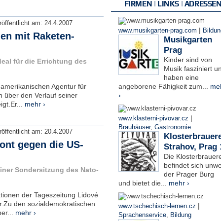
FIRMEN | LINKS | ADRESSE
röffentlicht am:
24.4.2007
|
www.musikgarten-prag.com
Bildun
en mit Raketen-
Musikgarten
Prag
Kinder sind von
eal für die Errichtung des
Musik fasziniert u
haben eine
 amerikanischen Agentur für
angeborene Fähigkeit zum...
me
n über den Verlauf seiner
›
gt.Er...
mehr ›
|
www.klasterni-pivovar.cz
Brauhäuser
,
Gastronomie
röffentlicht am:
20.4.2007
Klosterbrauere
ront gegen die US-
Strahov, Prag 
Die Klosterbrauere
befindet sich unwe
ner Sondersitzung des Nato-
der Prager Burg
und bietet die...
mehr ›
ationen der Tageszeitung Lidové
r.Zu den sozialdemokratischen
|
www.tschechisch-lernen.cz
er...
mehr ›
Sprachenservice
,
Bildung