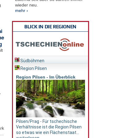
wieder neu.
t
mehr ›
BLICK IN DIE REGIONEN
i
he
g
lt
Südböhmen
Region Pilsen
Region Pilsen - Im Überblick
,
Pilsen/Prag - Für tschechische
Verhältnisse ist die Region Pilsen
rk
so etwas wie ein Flächenstaat...
..