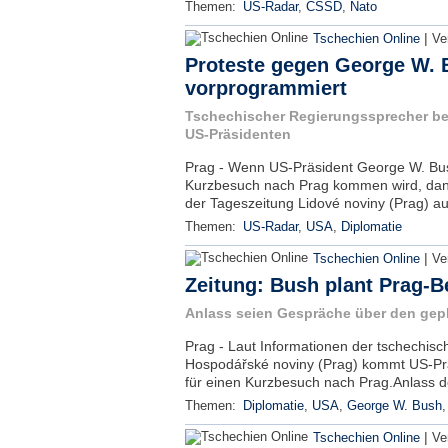
Themen:
US-Radar
,
ČSSD
,
Nato
|
Tschechien Online
Ve
Proteste gegen George W. 
vorprogrammiert
Tschechischer Regierungssprecher bes
US-Präsidenten
Prag - Wenn US-Präsident George W. Bus
Kurzbesuch nach Prag kommen wird, dan
der Tageszeitung Lidové noviny (Prag) au
Themen:
US-Radar
,
USA
,
Diplomatie
|
Tschechien Online
Ve
Zeitung: Bush plant Prag-
Anlass seien Gespräche über den gep
Prag - Laut Informationen der tschechisc
Hospodářské noviny (Prag) kommt US-Pr
für einen Kurzbesuch nach Prag.Anlass d
Themen:
Diplomatie
,
USA
,
George W. Bush
|
Tschechien Online
Ve