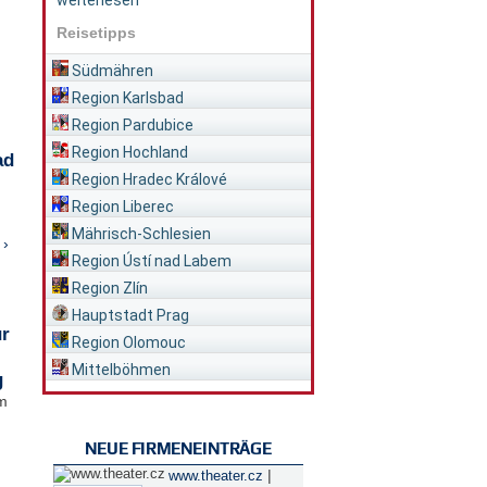
weiterlesen
Reisetipps
Südmähren
Region Karlsbad
Region Pardubice
Region Hochland
ad
Region Hradec Králové
Region Liberec
Mährisch-Schlesien
 ›
Region Ústí nad Labem
Region Zlín
Hauptstadt Prag
ür
Region Olomouc
Mittelböhmen
g
im
NEUE FIRMENEINTRÄGE
|
www.theater.cz