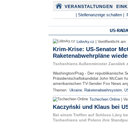
VERANSTALTUNGEN
EIN
| Stellenanzeige schalten |
US-RAD
|
Lidovky.cz
Veröffentlicht am:
Krim-Krise: US-Senator Mc
Raketenabwehrpläne wiede
Tschechiens Außenminister Zaorálek ze
Washington/Prag - Der republikanische S
Präsidentschaftskandidat John McCain ha
amerikanischen TV-Sender Fox News ange
Themen:
Ukraine
,
Raketenabwehrsystem
,
U
|
Tschechien Online
Ve
Kaczyński und Klaus bei U
Bei einem Treffen auf Schloss Lány be
Tschechiens und Polens ihre Standpu