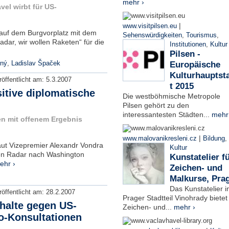
mehr ›
el wirbt für US-
|
www.visitpilsen.eu
auf dem Burgvorplatz mit dem
Sehenswürdigkeiten
,
Tourismus
,
dar, wir wollen Raketen“ für die
Institutionen
,
Kultur
Pilsen -
rný
,
Ladislav Špaček
Europäische
Kulturhauptst
röffentlicht am:
5.3.2007
t 2015
sitive diplomatische
Die westböhmische Metropole
Pilsen gehört zu den
interessantesten Städten...
mehr
n mit offenem Ergebnis
|
www.malovanikresleni.cz
Bildung
,
aut Vizepremier Alexandr Vondra
Kultur
hen Radar nach Washington
Kunstatelier f
ehr ›
Zeichen- und
Malkurse, Pra
Das Kunstatelier 
röffentlicht am:
28.2.2007
Prager Stadtteil Vinohrady bietet
ehalte gegen US-
Zeichen- und...
mehr ›
o-Konsultationen