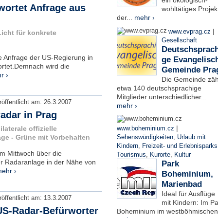
ein ökologisch-
wortet Anfrage aus
wohltätiges Projek
der...
mehr ›
|
www.evprag.cz
icht für konkrete
Gesellschaft
Deutschsprach
e Anfrage der US-Regierung in
ge Evangelisc
ortet.Demnach wird die
Gemeinde Pra
r ›
Die Gemeinde zäh
etwa 140 deutschsprachige
Mitglieder unterschiedlicher...
röffentlicht am:
26.3.2007
mehr ›
adar in Prag
|
aterale offizielle
www.boheminium.cz
ge - Grüne mit Vorbehalten
Sehenswürdigkeiten
,
Urlaub mit
Kindern
,
Freizeit- und Erlebnisparks
am Mittwoch über die
Tourismus
,
Kurorte
,
Kultur
er Radaranlage in der Nähe von
Park
ehr ›
Boheminium,
Marienbad
Ideal für Ausflüge
röffentlicht am:
13.3.2007
mit Kindern: Im Pa
 US-Radar-Befürworter
Boheminium im westböhmischen.