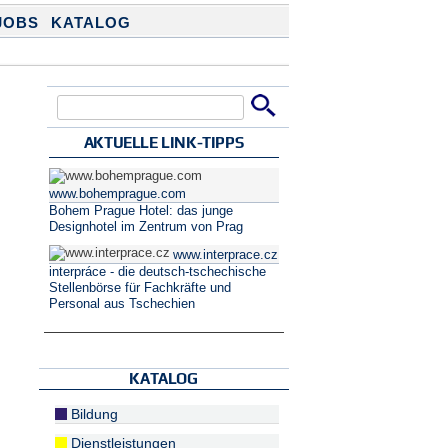
JOBS
KATALOG
Suche
Suchformular
AKTUELLE LINK-TIPPS
www.bohemprague.com
Bohem Prague Hotel: das junge
Designhotel im Zentrum von Prag
www.interprace.cz
interpráce - die deutsch-tschechische
Stellenbörse für Fachkräfte und
Personal aus Tschechien
KATALOG
Bildung
Dienstleistungen