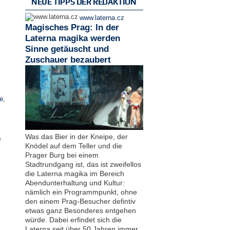
NEUE TIPPS DER REDAKTION
www.laterna.cz
Magisches Prag: In der
Laterna magika werden
Sinne getäuscht und
Zuschauer bezaubert
e
,
Was das Bier in der Kneipe, der
e
Knödel auf dem Teller und die
Prager Burg bei einem
Stadtrundgang ist, das ist zweifellos
die Laterna magika im Bereich
Abendunterhaltung und Kultur:
nämlich ein Programmpunkt, ohne
den einem Prag-Besucher defintiv
etwas ganz Besonderes entgehen
würde. Dabei erfindet sich die
Laterna seit über 50 Jahren immer