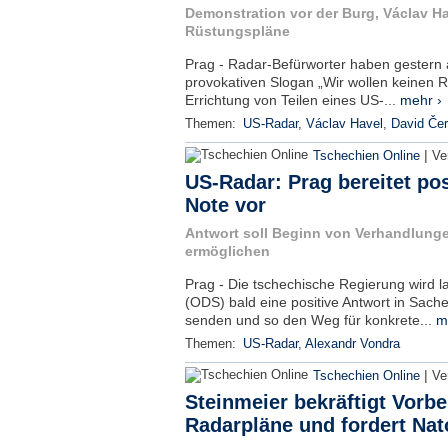
Demonstration vor der Burg, Václav Hav
Rüstungspläne
Prag - Radar-Befürworter haben gestern 
provokativen Slogan „Wir wollen keinen Ra
Errichtung von Teilen eines US-...
mehr ›
Themen:
US-Radar
,
Václav Havel
,
David Če
|
Tschechien Online
Ve
US-Radar: Prag bereitet po
Note vor
Antwort soll Beginn von Verhandlunge
ermöglichen
Prag - Die tschechische Regierung wird l
(ODS) bald eine positive Antwort in Sac
senden und so den Weg für konkrete...
m
Themen:
US-Radar
,
Alexandr Vondra
|
Tschechien Online
Ve
Steinmeier bekräftigt Vorb
Radarpläne und fordert Nat