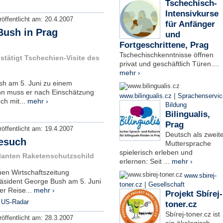
Tschechisch-
Intensivkurse
röffentlicht am:
20.4.2007
für Anfänger
Bush in Prag
und
Fortgeschrittene, Prag
Tschechischkenntnisse öffnen
tätigt Tschechien-Visite des
privat und geschäftlich Türen....
mehr ›
h am 5. Juni zu einem
n muss er nach Einschätzung
|
www.bilingualis.cz
Sprachenservic
ch mit...
mehr ›
Bildung
Bilingualis,
Prag
röffentlicht am:
19.4.2007
Deutsch als zweit
Besuch
Muttersprache
spielerisch erleben und
lanten Raketenschutzschild
erlernen: Seit ...
mehr ›
hen Wirtschaftszeitung
www.sbirej-
äsident George Bush am 5. Juni
|
toner.cz
Gesellschaft
er Reise...
mehr ›
Projekt Sbírej-
,
US-Radar
toner.cz
Sbírej-toner.cz ist
röffentlicht am:
28.3.2007