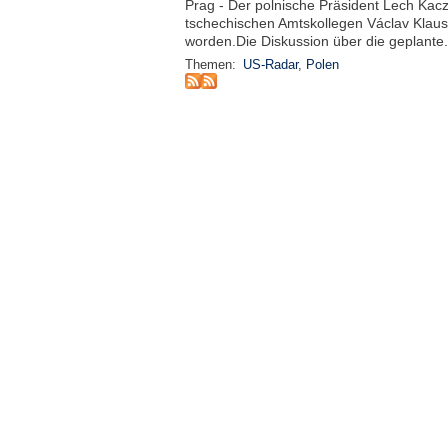
Prag - Der polnische Präsident Lech Kacz
tschechischen Amtskollegen Václav Klau
worden.Die Diskussion über die geplante.
Themen:
US-Radar
,
Polen