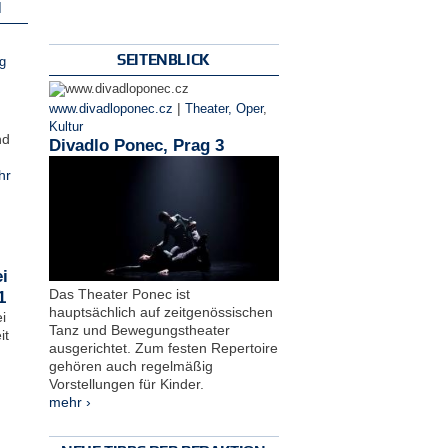
N
SEITENBLICK
g
|
www.divadloponec.cz
Theater, Oper
,
Kultur
nd
Divadlo Ponec, Prag 3
hr
i
Das Theater Ponec ist
1
hauptsächlich auf zeitgenössischen
i
Tanz und Bewegungstheater
it
ausgerichtet. Zum festen Repertoire
gehören auch regelmäßig
Vorstellungen für Kinder.
mehr ›