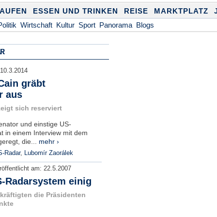
KAUFEN
ESSEN UND TRINKEN
REISE
MARKTPLATZ
Politik
Wirtschaft
Kultur
Sport
Panorama
Blogs
AR
10.3.2014
Cain gräbt
r aus
igt sich reserviert
enator und einstige US-
t in einem Interview mit dem
regt, die...
mehr ›
S-Radar
,
Lubomír Zaorálek
röffentlicht am:
22.5.2007
S-Radarsystem einig
kräftigten die Präsidenten
nkte