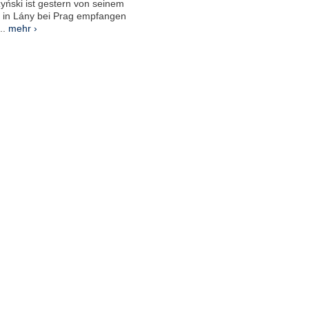
yński ist gestern von seinem
s in Lány bei Prag empfangen
..
mehr ›