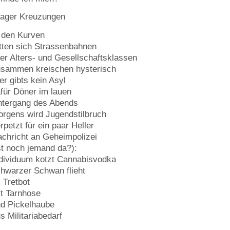
rager Kreuzungen
 den Kurven
tten sich Strassenbahnen
ler Alters- und Gesellschaftsklassen
sammen kreischen hysterisch
er gibts kein Asyl
für Döner im lauen
ntergang des Abends
rgens wird Jugendstilbruch
rpetzt für ein paar Heller
chricht an Geheimpolizei
st noch jemand da?):
dividuum kotzt Cannabisvodka
hwarzer Schwan flieht
 Tretbot
t Tarnhose
d Pickelhaube
s Militariabedarf