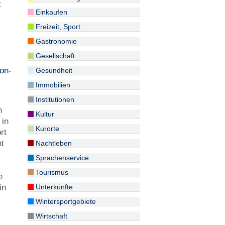
t
Einkaufen
Freizeit, Sport
Gastronomie
Gesellschaft
on-
Gesundheit
Immobilien
Institutionen
n
Kultur
 in
Kurorte
rt
ht
Nachtleben
Sprachenservice
r
Tourismus
e
Unterkünfte
in
Wintersportgebiete
Wirtschaft