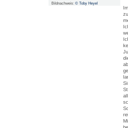
Bildnachweis:
© Toby Heyel
Im
zu
me
Ic
we
Ic
ke
Ju
di
ab
ge
la
Si
St
al
sc
Sc
re
Mi
be