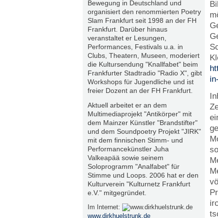
Bewegung in Deutschland und
Bi
organisiert den renommierten Poetry
mö
Slam Frankfurt seit 1998 an der FH
Ge
Frankfurt. Darüber hinaus
Ge
veranstaltet er Lesungen,
Sc
Performances, Festivals u.a. in
Clubs, Theatern, Museen, moderiert
Kl
die Kultursendung "Knallfabet" beim
ht
Frankfurter Stadtradio "Radio X", gibt
in
Workshops für Jugendliche und ist
freier Dozent an der FH Frankfurt.
In
Aktuell arbeitet er an dem
Ze
Multimediaprojekt "Antikörper" mit
ei
dem Mainzer Künstler "Brandstifter"
ge
und dem Soundpoetry Projekt "JIRK"
Mo
mit dem finnischen Stimm- und
Performancekünstler Juha
so
Valkeapää sowie seinem
Me
Soloprogramm "Analfabet" für
Me
Stimme und Loops. 2006 hat er den
vö
Kulturverein "Kulturnetz Frankfurt
Pr
e.V." mitgegründet.
ir
Im Internet:
ts
www.dirkhuelstrunk.de