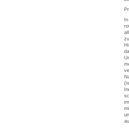
P
In
ro
al
zu
Hi
da
U
mo
ve
Na
(i
In
sc
im
mi
un
au