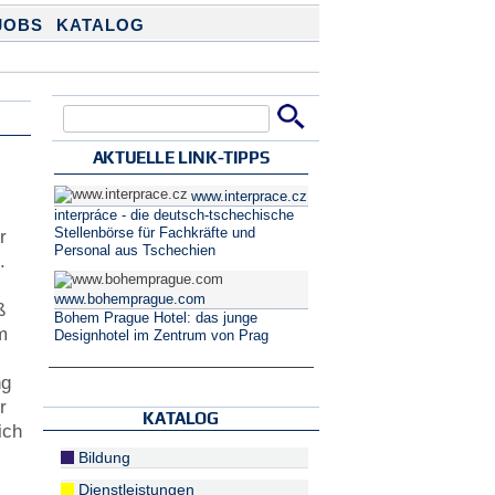
JOBS
KATALOG
Suche
Suchformular
AKTUELLE LINK-TIPPS
www.interprace.cz
interpráce - die deutsch-tschechische
Stellenbörse für Fachkräfte und
r
Personal aus Tschechien
.
www.bohemprague.com
ß
Bohem Prague Hotel: das junge
m
Designhotel im Zentrum von Prag
ng
r
KATALOG
ich
Bildung
Dienstleistungen