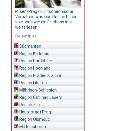
Pilsen/Prag - Für tschechische
Verhältnisse ist die Region Pilsen
so etwas wie ein Flächenstaat...
weiterlesen
Reisetipps
Südmähren
Region Karlsbad
Region Pardubice
Region Hochland
Region Hradec Králové
Region Liberec
Mährisch-Schlesien
Region Ústí nad Labem
Region Zlín
Hauptstadt Prag
Region Olomouc
Mittelböhmen