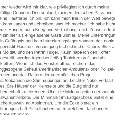
mer wieder wird mir klar, wie privilegiert ich durch meine
fällige Geburt in Deutschland, meinen deutschen Pass und
ine Hautfarbe ich bin. Ich kann mich frei in der Welt beweg
h kann sagen und schreiben, was ich möchte. Ich habe bish
der Hunger, noch Krieg und Vertreibung, noch Zensur erlebt
h bin hier als eingeladener Gastkünstler. Meine Unterbringu
in Gefängnis und kein Internierungslager sondern das noble
gendstil-Haus der Vereinigung tschechischer Chöre. Blick a
e Moldau und den Petrin Hügel. Kaum habe ich den Koffer
gestellt, werden irgendwo fleißig Tonleitern auf- und ab
klettert. Wenn ich das Fenster öffne, reichern das
nggezogene Geheul amerikanischer Ambulanz- oder Polizei-
renen und das Rattern der unermüdlichen Prager
raßenbahnen die Stimmübungen an. Leichter Nebel verklärt
les. Die Häuser der Kleinseite und die Burg sind nur
hemenhaft zu erkennen. Über die Moldau gleiten geräuschl
hwanentretbote. Der Minimarkt im Erdgeschoss bietet eine
iche Auswahl an Absinth an. Um die Ecke bietet ein
litariageschäft Pickelhauben an. In welchem Jahrhundert
finde ich mich?