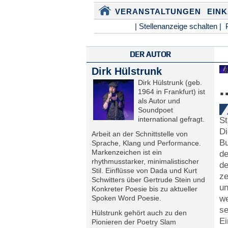
VERANSTALTUNGEN
EIN
| Stellenanzeige schalten |
DER AUTOR
Dirk Hülstrunk
Dirk Hülstrunk (geb.
.
1964 in Frankfurt) ist
als Autor und
Soundpoet
international gefragt.
St
Di
Arbeit an der Schnittstelle von
Bu
Sprache, Klang und Performance.
Markenzeichen ist ein
de
rhythmusstarker, minimalistischer
de
Stil. Einflüsse von Dada und Kurt
ze
Schwitters über Gertrude Stein und
un
Konkreter Poesie bis zu aktueller
we
Spoken Word Poesie.
se
Hülstrunk gehört auch zu den
Ei
Pionieren der Poetry Slam