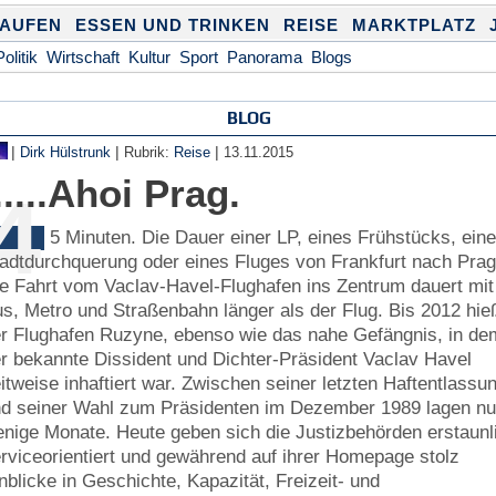
KAUFEN
ESSEN UND TRINKEN
REISE
MARKTPLATZ
Politik
Wirtschaft
Kultur
Sport
Panorama
Blogs
BLOG
|
|
|
Dirk Hülstrunk
Rubrik:
Reise
13.11.2015
.....Ahoi Prag.
4
5 Minuten. Die Dauer einer LP, eines Frühstücks, eine
adtdurchquerung oder eines Fluges von Frankfurt nach Prag
e Fahrt vom Vaclav-Havel-Flughafen ins Zentrum dauert mit
s, Metro und Straßenbahn länger als der Flug. Bis 2012 hie
r Flughafen Ruzyne, ebenso wie das nahe Gefängnis, in de
r bekannte Dissident und Dichter-Präsident Vaclav Havel
itweise inhaftiert war. Zwischen seiner letzten Haftentlassu
d seiner Wahl zum Präsidenten im Dezember 1989 lagen nu
nige Monate. Heute geben sich die Justizbehörden erstaunl
rviceorientiert und gewährend auf ihrer Homepage stolz
nblicke in Geschichte, Kapazität, Freizeit- und