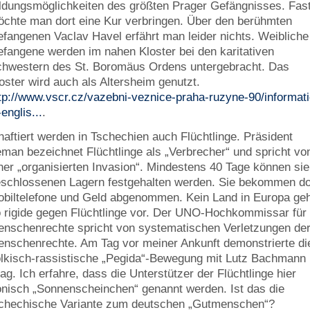
ldungsmöglichkeiten des größten Prager Gefängnisses. Fas
chte man dort eine Kur verbringen. Über den berühmten
fangenen Vaclav Havel erfährt man leider nichts. Weibliche
fangene werden im nahen Kloster bei den karitativen
hwestern des St. Boromäus Ordens untergebracht. Das
oster wird auch als Altersheim genutzt.
tp://www.vscr.cz/vazebni-veznice-praha-ruzyne-90/informati
-englis...
.
haftiert werden in Tschechien auch Flüchtlinge. Präsident
man bezeichnet Flüchtlinge als „Verbrecher“ und spricht vo
ner „organisierten Invasion“. Mindestens 40 Tage können sie
schlossenen Lagern festgehalten werden. Sie bekommen do
biltelefone und Geld abgenommen. Kein Land in Europa ge
 rigide gegen Flüchtlinge vor. Der UNO-Hochkommissar für
nschenrechte spricht von systematischen Verletzungen de
nschenrechte. Am Tag vor meiner Ankunft demonstrierte di
lkisch-rassistische „Pegida“-Bewegung mit Lutz Bachmann 
ag. Ich erfahre, dass die Unterstützer der Flüchtlinge hier
onisch „Sonnenscheinchen“ genannt werden. Ist das die
chechische Variante zum deutschen „Gutmenschen“?