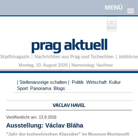
Direkt zum Inhalt
A
prag aktuell
n
m
e
Stadtmagazin | Nachrichten aus Prag und Tschechien | Jobbörse
l
d
Montag, 10. August 2026 | Namenstag: Vavřinec
e
n
|
| Stellenanzeige schalten |
Politik
Wirtschaft
Kultur
R
Sport
Panorama
Blogs
e
g
i
VÁCLAV HAVEL
s
t
Veröffentlicht am:
13.9.2016
r
Ausstellung: Václav Bláha
i
e
"Jahr der tschechischen Klassiker" im Museum Montanelli