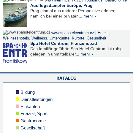
|
www.firemniparnik.cz
Tourismus
,
Gastronomie
Ausflugsdampfer Európé, Prag
Prag einmal aus anderer Perspektive erleben:
nämlich bei einer privaten...
mehr ›
|
www.spahotelcentrum.cz
Hotels
,
Wellnesshotels
,
Wellness
,
Unterkünfte
,
Kurorte
,
Gesundheit
Spa Hotel Centrum, Franzensbad
Das familiär geführte Spa Hotel Centrum ist ruhig
gelegen in unmittelbarer...
mehr ›
KATALOG
Bildung
Dienstleistungen
Einkaufen
Freizeit, Sport
Gastronomie
Gesellschaft