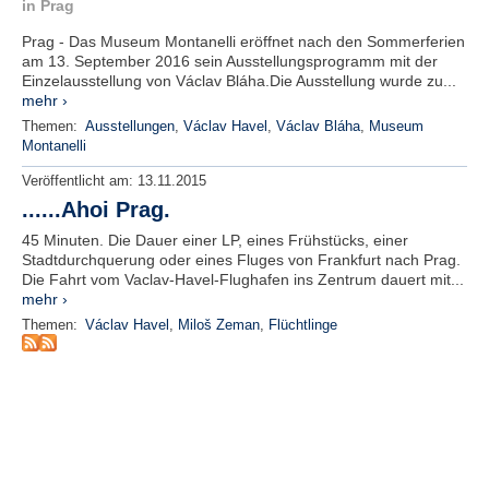
r
in Prag
e
Prag - Das Museum Montanelli eröffnet nach den Sommerferien
n
am 13. September 2016 sein Ausstellungsprogramm mit der
Einzelausstellung von Václav Bláha.Die Ausstellung wurde zu...
B
mehr ›
E
Themen:
Ausstellungen
,
Václav Havel
,
Václav Bláha
,
Museum
N
Montanelli
U
Veröffentlicht am:
13.11.2015
T
Z
......Ahoi Prag.
E
45 Minuten. Die Dauer einer LP, eines Frühstücks, einer
R
Stadtdurchquerung oder eines Fluges von Frankfurt nach Prag.
A
Die Fahrt vom Vaclav-Havel-Flughafen ins Zentrum dauert mit...
N
mehr ›
M
Themen:
Václav Havel
,
Miloš Zeman
,
Flüchtlinge
E
L
D
U
N
G
B