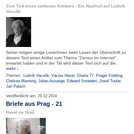
Zum Tod eines zeitlosen Kritikers - Ein Nachruf auf Ludvík
Vaculík
Sicher mögen einige LeserInnen beim Lesen der Überschrift zu
diesem Text einen Artikel zum Thema "Zensur im Internet"
erwartet haben und in der Tat wird dieser Text sich auf die...
mehr ›
Themen:
Ludvík Vaculík
,
Václav Havel
,
Charta 77
,
Prager Frühling
,
Chelsea Manning
,
Julian Assange
,
Edward Snowden
,
Josef Toufar
,
Jan Palach
Veröffentlicht am:
25.12.2014
Briefe aus Prag - 21
Havel na Hrad