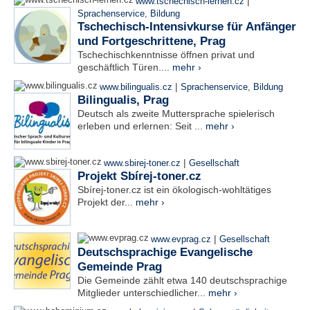
|
www.tschechisch-lernen.cz
Sprachenservice
,
Bildung
Tschechisch-Intensivkurse für Anfänger
und Fortgeschrittene, Prag
Tschechischkenntnisse öffnen privat und
geschäftlich Türen....
mehr ›
|
www.bilingualis.cz
Sprachenservice
,
Bildung
Bilingualis, Prag
Deutsch als zweite Muttersprache spielerisch
erleben und erlernen: Seit ...
mehr ›
|
www.sbirej-toner.cz
Gesellschaft
Projekt Sbírej-toner.cz
Sbírej-toner.cz ist ein ökologisch-wohltätiges
Projekt der...
mehr ›
|
www.evprag.cz
Gesellschaft
Deutschsprachige Evangelische
Gemeinde Prag
Die Gemeinde zählt etwa 140 deutschsprachige
Mitglieder unterschiedlicher...
mehr ›