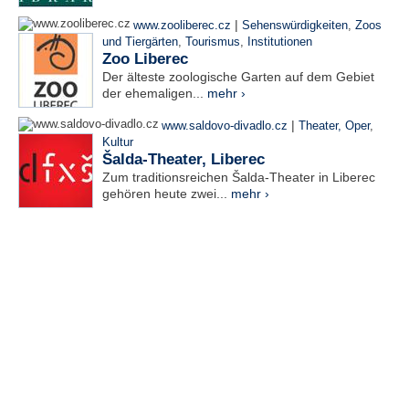
|
www.zooliberec.cz
Sehenswürdigkeiten
,
Zoos
und Tiergärten
,
Tourismus
,
Institutionen
Zoo Liberec
Der älteste zoologische Garten auf dem Gebiet
der ehemaligen...
mehr ›
|
www.saldovo-divadlo.cz
Theater, Oper
,
Kultur
Šalda-Theater, Liberec
Zum traditionsreichen Šalda-Theater in Liberec
gehören heute zwei...
mehr ›