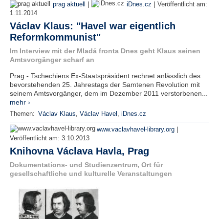
|
|
prag aktuell
iDnes.cz
Veröffentlicht am:
1.11.2014
Václav Klaus: "Havel war eigentlich
Reformkommunist"
Im Interview mit der Mladá fronta Dnes geht Klaus seinen
Amtsvorgänger scharf an
Prag - Tschechiens Ex-Staatspräsident rechnet anlässlich des
bevorstehenden 25. Jahrestags der Samtenen Revolution mit
seinem Amtsvorgänger, dem im Dezember 2011 verstorbenen...
mehr ›
Themen:
Václav Klaus
,
Václav Havel
,
iDnes.cz
|
www.vaclavhavel-library.org
Veröffentlicht am:
3.10.2013
Knihovna Václava Havla, Prag
Dokumentations- und Studienzentrum, Ort für
gesellschaftliche und kulturelle Veranstaltungen