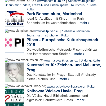
|
www.boheminium.cz
Sehenswürdigkeiten
,
Urlaub mit Kindern
,
Freizeit- und Erlebnisparks
,
Tourismus
,
Kurorte
,
Kultur
Park Boheminium, Marienbad
Ideal für Ausflüge mit Kindern: Im Park
Boheminium im westböhmischen...
mehr ›
|
www.visitpilsen.eu
Sehenswürdigkeiten
,
Tourismus
,
Institutionen
,
Kultur
Pilsen - Europäische Kulturhauptstadt
2015
Die westböhmische Metropole Pilsen gehört zu
den interessantesten Städten...
mehr ›
|
www.malovanikresleni.cz
Bildung
,
Kultur
Kunstatelier für Zeichen- und Malkurse,
Prag
Das Kunstatelier im Prager Stadtteil Vinohrady
bietet Zeichen- und...
mehr ›
|
www.vaclavhavel-library.org
Kultur
Knihovna Václava Havla, Prag
Die Václav-Havel-Bibliothek sammelt und
digitalisiert Schriftstücke, Fotos...
mehr ›