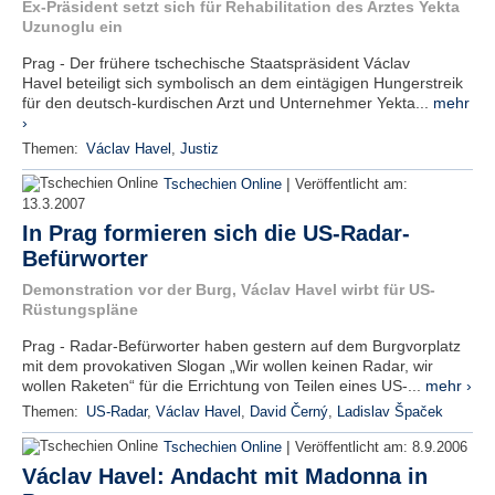
Ex-Präsident setzt sich für Rehabilitation des Arztes Yekta
Uzunoglu ein
Prag - Der frühere tschechische Staatspräsident Václav
Havel beteiligt sich symbolisch an dem eintägigen Hungerstreik
für den deutsch-kurdischen Arzt und Unternehmer Yekta...
mehr
›
Themen:
Václav Havel
,
Justiz
|
Tschechien Online
Veröffentlicht am:
13.3.2007
In Prag formieren sich die US-Radar-
Befürworter
Demonstration vor der Burg, Václav Havel wirbt für US-
Rüstungspläne
Prag - Radar-Befürworter haben gestern auf dem Burgvorplatz
mit dem provokativen Slogan „Wir wollen keinen Radar, wir
wollen Raketen“ für die Errichtung von Teilen eines US-...
mehr ›
Themen:
US-Radar
,
Václav Havel
,
David Černý
,
Ladislav Špaček
|
Tschechien Online
Veröffentlicht am:
8.9.2006
Václav Havel: Andacht mit Madonna in