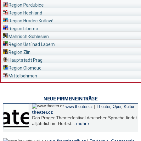
Region Pardubice
Region Hochland
Region Hradec Králové
Region Liberec
Mährisch-Schlesien
Region Ústí nad Labem
Region Zlín
Hauptstadt Prag
Region Olomouc
Mittelböhmen
NEUE FIRMENEINTRÄGE
|
www.theater.cz
Theater, Oper
,
Kultur
theater.cz
Das Prager Theaterfestival deutscher Sprache findet
alljährlich im Herbst...
mehr ›