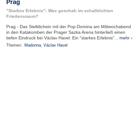
Prag
"Starkes Erlebnis": Was geschah im schalldichten
Friedensraum?
Prag - Das Stelldichein mit der Pop-Domina am Mittwochabend
in den Katakomben der Prager Sazka Arena hinterließ einen
tiefen Eindruck bei Václav Havel: Ein "starkes Erlebnis"...
mehr ›
Themen:
Madonna
,
Václav Havel