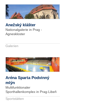
Anežský klášter
Nationalgalerie in Prag -
Agneskloster
Galerien
Aréna Sparta Podvinný
mlýn
Multifunktionaler
Sporthallenkomplex in Prag-Libeň
Sportstätten