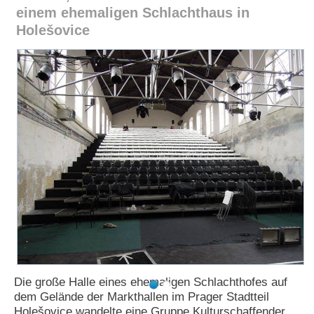
einem ehemaligen Schlachthaus in
N
Holešovice
e
u
e
s
P
a
s
s
w
o
r
t
a
n
f
o
r
d
e
r
Die große Halle eines ehemaligen Schlachthofes auf
n
dem Gelände der Markthallen im Prager Stadtteil
Holešovice wandelte eine Gruppe Kulturschaffender