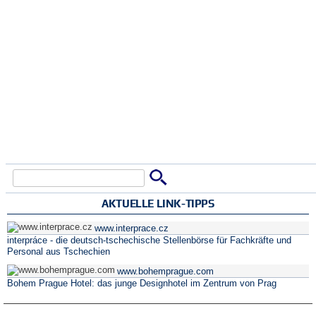
Suche
Suchformular
AKTUELLE LINK-TIPPS
www.interprace.cz
interpráce - die deutsch-tschechische Stellenbörse für Fachkräfte und
Personal aus Tschechien
www.bohemprague.com
Bohem Prague Hotel: das junge Designhotel im Zentrum von Prag