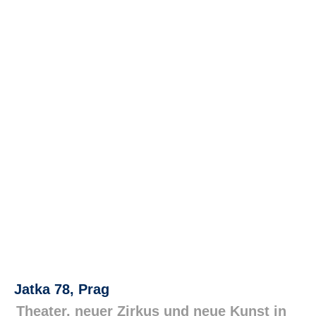
e
n
u
t
z
e
r
n
a
m
e
*
P
a
s
s
w
o
r
t
Jatka 78, Prag
*
Theater, neuer Zirkus und neue Kunst in