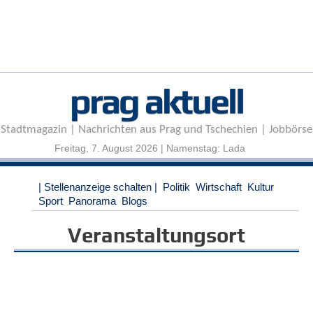
r
e
n
B
E
prag aktuell
N
U
T
Stadtmagazin | Nachrichten aus Prag und Tschechien | Jobbörse
Z
E
Freitag, 7. August 2026 | Namenstag: Lada
R
A
| Stellenanzeige schalten |
Politik
Wirtschaft
Kultur
N
Sport
Panorama
Blogs
M
E
Veranstaltungsort
L
D
U
N
G
B