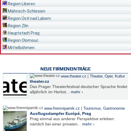
Region Liberec
Mährisch-Schlesien
Region Ústí nad Labem
Region Zlín
Hauptstadt Prag
Region Olomouc
Mittelböhmen
NEUE FIRMENEINTRÄGE
|
www.theater.cz
Theater, Oper
,
Kultur
theater.cz
Das Prager Theaterfestival deutscher Sprache findet
alljährlich im Herbst...
mehr ›
|
www.firemniparnik.cz
Tourismus
,
Gastronomie
Ausflugsdampfer Európé, Prag
Prag einmal aus anderer Perspektive erleben:
nämlich bei einer privaten...
mehr ›