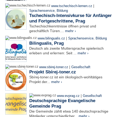
|
www.tschechisch-lernen.cz
Sprachenservice
,
Bildung
Tschechisch-Intensivkurse für Anfänger
und Fortgeschrittene, Prag
Tschechischkenntnisse öffnen privat und
geschäftlich Türen....
mehr ›
|
www.bilingualis.cz
Sprachenservice
,
Bildung
Bilingualis, Prag
Deutsch als zweite Muttersprache spielerisch
erleben und erlernen: Seit ...
mehr ›
|
www.sbirej-toner.cz
Gesellschaft
Projekt Sbírej-toner.cz
Sbírej-toner.cz ist ein ökologisch-wohltätiges
Projekt der...
mehr ›
|
www.evprag.cz
Gesellschaft
Deutschsprachige Evangelische
Gemeinde Prag
Die Gemeinde zählt etwa 140 deutschsprachige
Mitglieder unterschiedlicher...
mehr ›