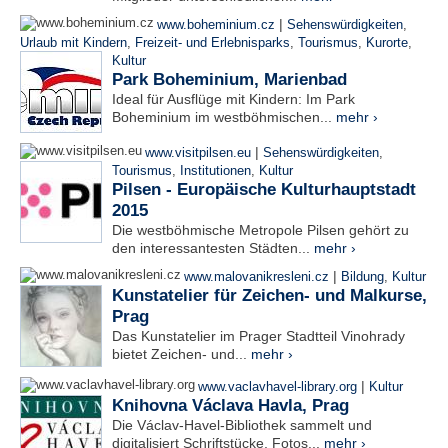
|
www.boheminium.cz
Sehenswürdigkeiten
,
Urlaub mit Kindern
,
Freizeit- und Erlebnisparks
,
Tourismus
,
Kurorte
,
Kultur
Park Boheminium, Marienbad
Ideal für Ausflüge mit Kindern: Im Park
Boheminium im westböhmischen...
mehr ›
|
www.visitpilsen.eu
Sehenswürdigkeiten
,
Tourismus
,
Institutionen
,
Kultur
Pilsen - Europäische Kulturhauptstadt
2015
Die westböhmische Metropole Pilsen gehört zu
den interessantesten Städten...
mehr ›
|
www.malovanikresleni.cz
Bildung
,
Kultur
Kunstatelier für Zeichen- und Malkurse,
Prag
Das Kunstatelier im Prager Stadtteil Vinohrady
bietet Zeichen- und...
mehr ›
|
www.vaclavhavel-library.org
Kultur
Knihovna Václava Havla, Prag
Die Václav-Havel-Bibliothek sammelt und
digitalisiert Schriftstücke, Fotos...
mehr ›