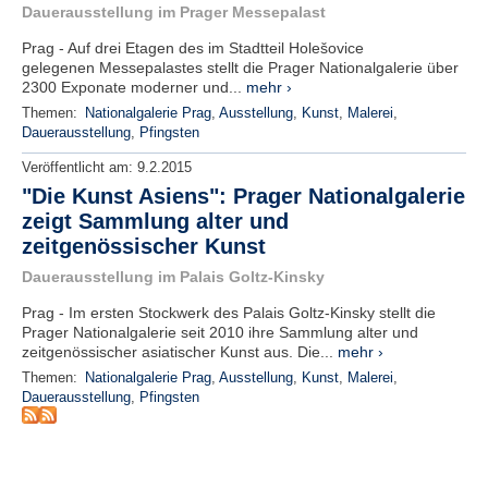
Dauerausstellung im Prager Messepalast
e
n
Prag - Auf drei Etagen des im Stadtteil Holešovice
u
gelegenen Messepalastes stellt die Prager Nationalgalerie über
t
2300 Exponate moderner und...
mehr ›
z
Themen:
Nationalgalerie Prag
,
Ausstellung
,
Kunst
,
Malerei
,
e
Dauerausstellung
,
Pfingsten
r
n
Veröffentlicht am:
9.2.2015
a
"Die Kunst Asiens": Prager Nationalgalerie
m
e
zeigt Sammlung alter und
*
zeitgenössischer Kunst
Dauerausstellung im Palais Goltz-Kinsky
P
Prag - Im ersten Stockwerk des Palais Goltz-Kinsky stellt die
a
Prager Nationalgalerie seit 2010 ihre Sammlung alter und
s
zeitgenössischer asiatischer Kunst aus. Die...
mehr ›
s
Themen:
Nationalgalerie Prag
,
Ausstellung
,
Kunst
,
Malerei
,
w
Dauerausstellung
,
Pfingsten
o
r
t
*