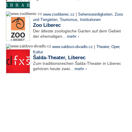
|
www.zooliberec.cz
Sehenswürdigkeiten
,
Zoos
und Tiergärten
,
Tourismus
,
Institutionen
Zoo Liberec
Der älteste zoologische Garten auf dem Gebiet
der ehemaligen...
mehr ›
|
www.saldovo-divadlo.cz
Theater, Oper
,
Kultur
Šalda-Theater, Liberec
Zum traditionsreichen Šalda-Theater in Liberec
gehören heute zwei...
mehr ›