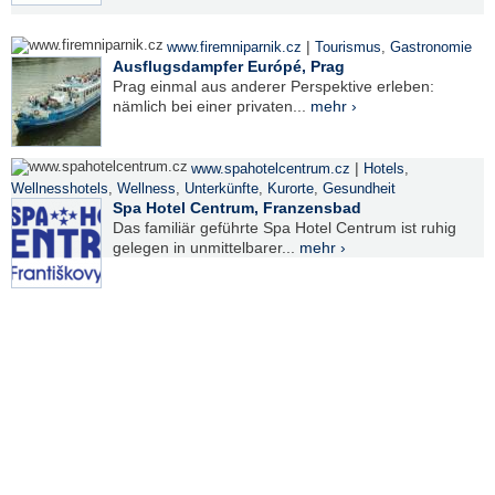
|
www.firemniparnik.cz
Tourismus
,
Gastronomie
Ausflugsdampfer Európé, Prag
Prag einmal aus anderer Perspektive erleben:
nämlich bei einer privaten...
mehr ›
|
www.spahotelcentrum.cz
Hotels
,
Wellnesshotels
,
Wellness
,
Unterkünfte
,
Kurorte
,
Gesundheit
Spa Hotel Centrum, Franzensbad
Das familiär geführte Spa Hotel Centrum ist ruhig
gelegen in unmittelbarer...
mehr ›