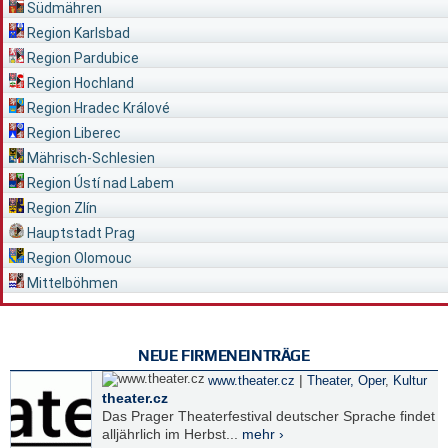
Südmähren
Region Karlsbad
Region Pardubice
Region Hochland
Region Hradec Králové
Region Liberec
Mährisch-Schlesien
Region Ústí nad Labem
Region Zlín
Hauptstadt Prag
Region Olomouc
Mittelböhmen
NEUE FIRMENEINTRÄGE
|
www.theater.cz
Theater, Oper
,
Kultur
theater.cz
Das Prager Theaterfestival deutscher Sprache findet
alljährlich im Herbst...
mehr ›