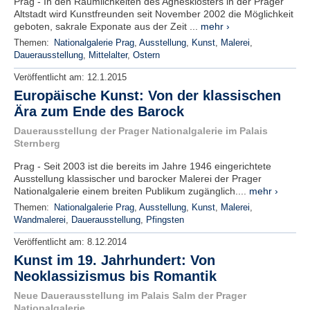
Prag - In den Räumlichkeiten des Agnesklosters in der Prager
Altstadt wird Kunstfreunden seit November 2002 die Möglichkeit
geboten, sakrale Exponate aus der Zeit ...
mehr ›
Themen:
Nationalgalerie Prag
,
Ausstellung
,
Kunst
,
Malerei
,
Dauerausstellung
,
Mittelalter
,
Ostern
Veröffentlicht am:
12.1.2015
Europäische Kunst: Von der klassischen
Ära zum Ende des Barock
Dauerausstellung der Prager Nationalgalerie im Palais
Sternberg
Prag - Seit 2003 ist die bereits im Jahre 1946 eingerichtete
Ausstellung klassischer und barocker Malerei der Prager
Nationalgalerie einem breiten Publikum zugänglich....
mehr ›
Themen:
Nationalgalerie Prag
,
Ausstellung
,
Kunst
,
Malerei
,
Wandmalerei
,
Dauerausstellung
,
Pfingsten
Veröffentlicht am:
8.12.2014
Kunst im 19. Jahrhundert: Von
Neoklassizismus bis Romantik
Neue Dauerausstellung im Palais Salm der Prager
Nationalgalerie