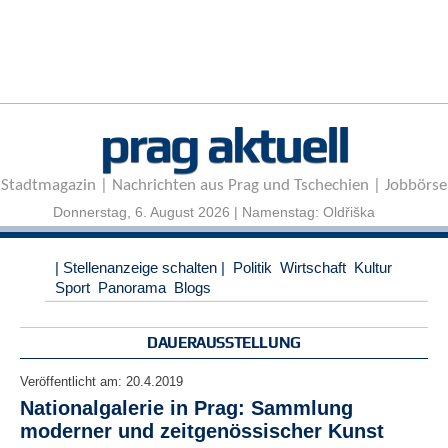
r
e
n
B
E
prag aktuell
N
U
T
Stadtmagazin | Nachrichten aus Prag und Tschechien | Jobbörse
Z
E
Donnerstag, 6. August 2026 | Namenstag: Oldřiška
R
A
| Stellenanzeige schalten |
Politik
Wirtschaft
Kultur
N
Sport
Panorama
Blogs
M
E
L
DAUERAUSSTELLUNG
D
U
Veröffentlicht am:
20.4.2019
N
Nationalgalerie in Prag: Sammlung
G
moderner und zeitgenössischer Kunst
B