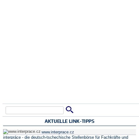
Suche
Suchformular
AKTUELLE LINK-TIPPS
www.interprace.cz
interpráce - die deutsch-tschechische Stellenbörse für Fachkräfte und