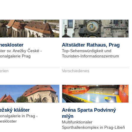
neskloster
Altstädter Rathaus, Prag
šter sv. Anežky České -
Top-Sehenswürdigkeit und
ionalgalerie Prag
Touristen-Informationszentrum
erien
Verschiedenes
žský klášter
Aréna Sparta Podvinný
onalgalerie in Prag -
mlýn
eskloster
Multifunktionaler
Sporthallenkomplex in Prag-Libeň