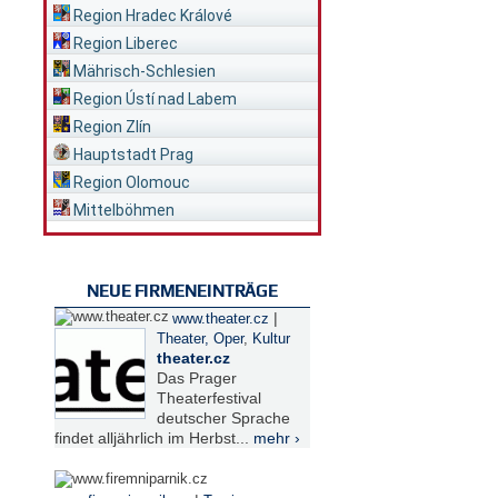
Region Hradec Králové
Region Liberec
Mährisch-Schlesien
Region Ústí nad Labem
Region Zlín
Hauptstadt Prag
Region Olomouc
Mittelböhmen
NEUE FIRMENEINTRÄGE
|
www.theater.cz
Theater, Oper
,
Kultur
theater.cz
Das Prager
Theaterfestival
deutscher Sprache
findet alljährlich im Herbst...
mehr ›