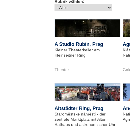
Rubrik wählen:
A Studio Rubín, Prag
Ag
Kleiner Theaterkeller am
Klá
Kleinseitner Ring
Nat
Theater
Gal
Altstädter Ring, Prag
Ane
Staroměstské náměstí - der
Nati
zentrale Marktplatz mit Altem
Agn
Rathaus und astronomischer Uhr