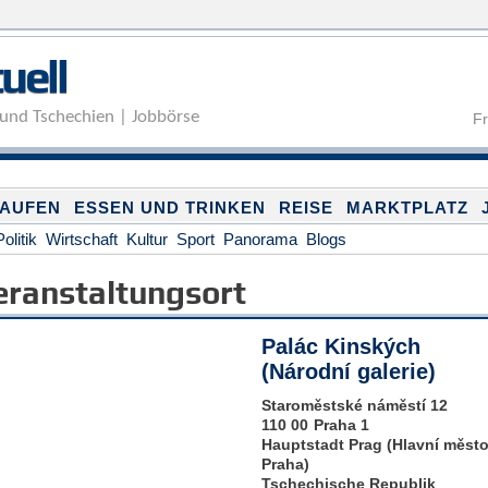
Direkt zum Inhalt
uell
und Tschechien | Jobbörse
Fr
KAUFEN
ESSEN UND TRINKEN
REISE
MARKTPLATZ
Politik
Wirtschaft
Kultur
Sport
Panorama
Blogs
eranstaltungsort
Palác Kinských
(Národní galerie)
Staroměstské náměstí 12
110 00
Praha 1
Hauptstadt Prag (Hlavní měst
Praha)
Tschechische Republik