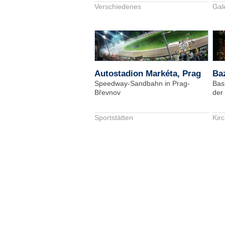
Verschiedenes
Gal
Autostadion Markéta, Prag
Baz
Speedway-Sandbahn in Prag-
Basi
Břevnov
der 
Sportstätten
Kir