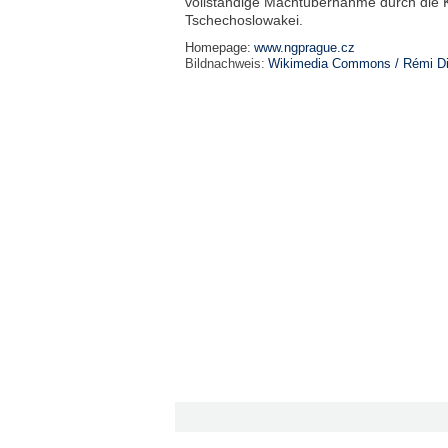
vollständige Machtübernahme durch die 
Tschechoslowakei.
Homepage:
www.ngprague.cz
Bildnachweis:
Wikimedia Commons / Rémi Dil