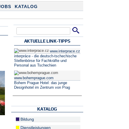
JOBS
KATALOG
Suche
Suchformular
AKTUELLE LINK-TIPPS
www.interprace.cz
interpráce - die deutsch-tschechische
Stellenbörse für Fachkräfte und
Personal aus Tschechien
www.bohemprague.com
Bohem Prague Hotel: das junge
Designhotel im Zentrum von Prag
KATALOG
Bildung
Dienstleistungen