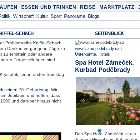
KAUFEN
ESSEN UND TRINKEN
REISE
MARKTPLATZ
Politik
Wirtschaft
Kultur
Sport
Panorama
Blogs
NIFFEL-SCHACH
SEITENBLICK
er Problemreihe Kniffel-Schach
schem Denken vergangene Züge zu
|
www.lazne-podebrady.cz
n zu ermitteln oder andere
Unterkünfte
,
Hotels
baren Fragestellungen sind
Spa Hotel Zámeček,
Kurbad Poděbrady
Krystufek, jeden ersten Samstag
ek seinen 70. Geburtstag
. Wir
zum Jubiläum und hoffen, dass
. 1000 und darüber hinaus nicht
Das Spa Hotel Zámeček ist ein
Jugendstiljuwel vom Anfang des