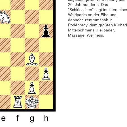
20. Jahrhunderts. Das
"Schlösschen" liegt inmitten eine
Waldparks an der Elbe und
dennoch zentrumsnah in
Poděbrady, dem größten Kurbad
Mittelböhmens. Heilbäder,
Massage, Wellness.