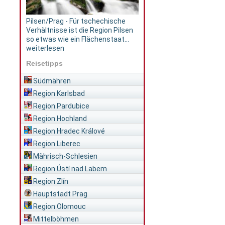
Pilsen/Prag - Für tschechische
Verhältnisse ist die Region Pilsen
so etwas wie ein Flächenstaat...
weiterlesen
Reisetipps
Südmähren
Region Karlsbad
Region Pardubice
Region Hochland
Region Hradec Králové
Region Liberec
Mährisch-Schlesien
Region Ústí nad Labem
Region Zlín
Hauptstadt Prag
Region Olomouc
Mittelböhmen