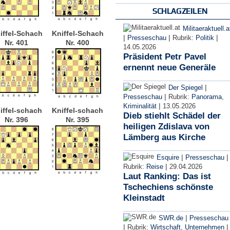
SCHLAGZEILEN
Militaeraktuell.a
iffel-Schach
Kniffel-Schach
|
|
|
Presseschau
Rubrik:
Politik
Nr. 401
Nr. 400
14.05.2026
Präsident Petr Pavel
ernennt neue Generäle
|
Der Spiegel
|
Presseschau
Rubrik:
Panorama
,
|
Kriminalität
13.05.2026
iffel-schach
Kniffel-schach
Dieb stiehlt Schädel der
Nr. 396
Nr. 395
heiligen Zdislava von
Lämberg aus Kirche
|
|
Esquire
Presseschau
|
Rubrik:
Reise
29.04.2026
Laut Ranking: Das ist
Tschechiens schönste
Kleinstadt
|
SWR.de
Presseschau
|
|
Rubrik:
Wirtschaft
,
Unternehmen