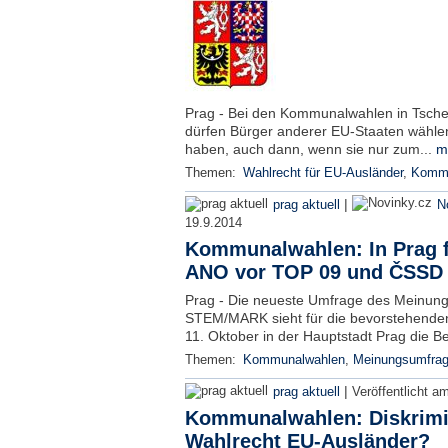
Prag - Bei den Kommunalwahlen in Tsche
dürfen Bürger anderer EU-Staaten wählen
haben, auch dann, wenn sie nur zum...
m
Themen:
Wahlrecht für EU-Ausländer
,
Kommu
|
prag aktuell
N
19.9.2014
Kommunalwahlen: In Prag 
ANO vor TOP 09 und ČSSD
Prag - Die neueste Umfrage des Meinungs
STEM/MARK sieht für die bevorstehend
11. Oktober in der Hauptstadt Prag die 
Themen:
Kommunalwahlen
,
Meinungsumfra
|
prag aktuell
Veröffentlicht a
Kommunalwahlen: Diskrimin
Wahlrecht EU-Ausländer?