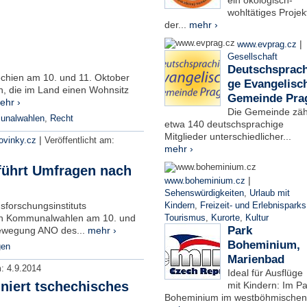
ein ökologisch-
wohltätiges Projek
der...
mehr ›
|
www.evprag.cz
Gesellschaft
Deutschsprach
chien am 10. und 11. Oktober
ge Evangelisc
, die im Land einen Wohnsitz
Gemeinde Pra
ehr ›
Die Gemeinde zäh
nalwahlen
,
Recht
etwa 140 deutschsprachige
Mitglieder unterschiedlicher...
|
ovinky.cz
Veröffentlicht am:
mehr ›
führt Umfragen nach
|
www.boheminium.cz
Sehenswürdigkeiten
,
Urlaub mit
forschungsinstituts
Kindern
,
Freizeit- und Erlebnisparks
en Kommunalwahlen am 10. und
Tourismus
,
Kurorte
,
Kultur
Park
Bewegung ANO des...
mehr ›
Boheminium,
gen
Marienbad
m:
4.9.2014
Ideal für Ausflüge
iert tschechisches
mit Kindern: Im Pa
Boheminium im westböhmischen.