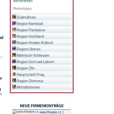
weiterlesen
Reisetipps
Südmähren
Region Karlsbad
Region Pardubice
Region Hochland
ad
Region Hradec Králové
Region Liberec
Mährisch-Schlesien
 ›
Region Ústí nad Labem
Region Zlín
Hauptstadt Prag
ür
Region Olomouc
Mittelböhmen
g
im
NEUE FIRMENEINTRÄGE
|
www.theater.cz