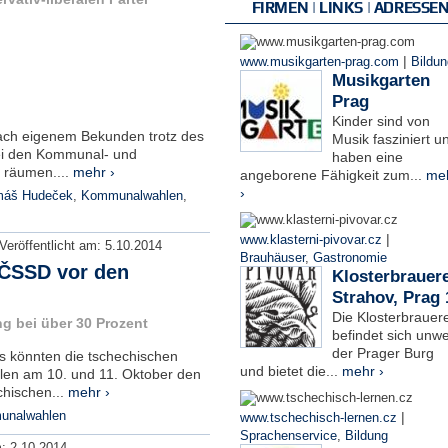
FIRMEN | LINKS | ADRESSE
|
www.musikgarten-prag.com
Bildun
Musikgarten
Prag
Kinder sind von
nach eigenem Bekunden trotz des
Musik fasziniert u
bei den Kommunal- und
haben eine
u räumen....
mehr ›
angeborene Fähigkeit zum...
me
›
máš Hudeček
,
Kommunalwahlen
,
|
www.klasterni-pivovar.cz
Veröffentlicht am:
5.10.2014
Brauhäuser
,
Gastronomie
 ČSSD vor den
Klosterbrauere
Strahov, Prag 
Die Klosterbrauere
g bei über 30 Prozent
befindet sich unwe
der Prager Burg
s könnten die tschechischen
und bietet die...
mehr ›
en am 10. und 11. Oktober den
hischen...
mehr ›
nalwahlen
|
www.tschechisch-lernen.cz
Sprachenservice
,
Bildung