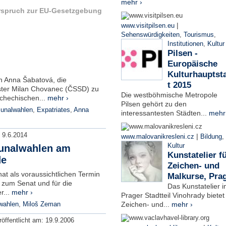
mehr ›
rspruch zur EU-Gesetzgebung
|
www.visitpilsen.eu
Sehenswürdigkeiten
,
Tourismus
,
Institutionen
,
Kultur
Pilsen -
Europäische
Kulturhauptst
ch Anna Šabatová, die
t 2015
ster Milan Chovanec (ČSSD) zu
Die westböhmische Metropole
chechischen...
mehr ›
Pilsen gehört zu den
nalwahlen
,
Expatriates
,
Anna
interessantesten Städten...
mehr
:
9.6.2014
|
www.malovanikresleni.cz
Bildung
,
Kultur
unalwahlen am
Kunstatelier f
de
Zeichen- und
at als voraussichtlichen Termin
Malkurse, Pra
 zum Senat und für die
Das Kunstatelier 
r...
mehr ›
Prager Stadtteil Vinohrady bietet
Zeichen- und...
mehr ›
wahlen
,
Miloš Zeman
röffentlicht am:
19.9.2006