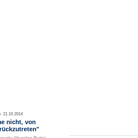
m:
21.10.2014
e nicht, von
rückzutreten"
vativ-liberalen Partei