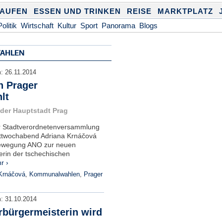
KAUFEN
ESSEN UND TRINKEN
REISE
MARKTPLATZ
Politik
Wirtschaft
Kultur
Sport
Panorama
Blogs
AHLEN
m:
26.11.2014
n Prager
lt
 der Hauptstadt Prag
er Stadtverordnetenversammlung
ittwochabend Adriana Krnáčová
Bewegung ANO zur neuen
rin der tschechischen
r ›
Krnáčová
,
Kommunalwahlen
,
Prager
m:
31.10.2014
rbürgermeisterin wird