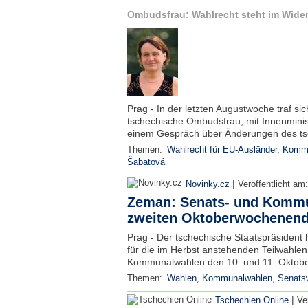
Ombudsfrau: Wahlrecht steht im Wide
Prag - In der letzten Augustwoche traf si
tschechische Ombudsfrau, mit Innenmini
einem Gespräch über Änderungen des ts
Themen:
Wahlrecht für EU-Ausländer
,
Kommu
Šabatová
|
Novinky.cz
Veröffentlicht am
Zeman: Senats- und Komm
zweiten Oktoberwochenen
Prag - Der tschechische Staatspräsident h
für die im Herbst anstehenden Teilwahlen
Kommunalwahlen den 10. und 11. Oktobe
Themen:
Wahlen
,
Kommunalwahlen
,
Senats
|
Tschechien Online
Ve