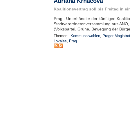
Adriana Krnáčová
Koalitionsvertrag soll bis Freitag in 
Prag - Unterhändler der künftigen Koaliti
Stadtverordnetenversammlung aus ANO, Č
(Volkspartei, Grüne, Bewegung der Bürge
Themen:
Kommunalwahlen
,
Prager Magistra
Lokales
,
Prag