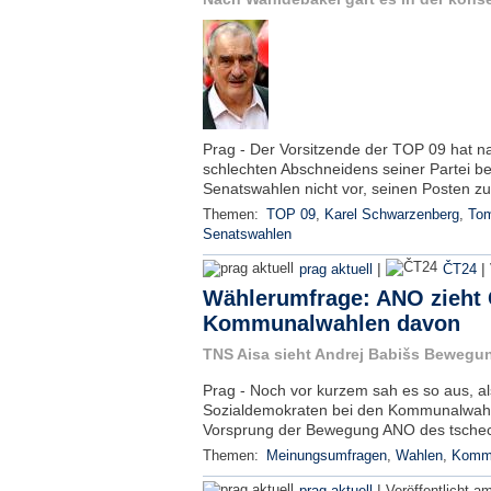
Prag - Der Vorsitzende der TOP 09 hat 
schlechten Abschneidens seiner Partei 
Senatswahlen nicht vor, seinen Posten z
Themen:
TOP 09
,
Karel Schwarzenberg
,
To
Senatswahlen
|
|
prag aktuell
ČT24
Wählerumfrage: ANO zieht
Kommunalwahlen davon
TNS Aisa sieht Andrej Babišs Bewegun
Prag - Noch vor kurzem sah es so aus, al
Sozialdemokraten bei den Kommunalwahl
Vorsprung der Bewegung ANO des tschec
Themen:
Meinungsumfragen
,
Wahlen
,
Kommu
|