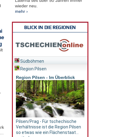
Laterna seit über 50 Jahren immer
t
wieder neu.
mehr ›
BLICK IN DIE REGIONEN
i
he
g
lt
Südböhmen
Region Pilsen
Region Pilsen - Im Überblick
,
Pilsen/Prag - Für tschechische
Verhältnisse ist die Region Pilsen
rk
so etwas wie ein Flächenstaat...
..