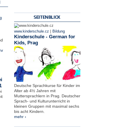
N
SEITENBLICK
g
|
www.kinderschule.cz
Bildung
Kinderschule - German for
nd
Kids, Prag
hr
i
1
Deutsche Sprachkurse für Kinder im
Alter ab 4½ Jahren mit
i
Muttersprachlern in Prag. Deutscher
it
Sprach- und Kulturunterricht in
kleinen Gruppen mit maximal sechs
bis acht Kindern.
mehr ›