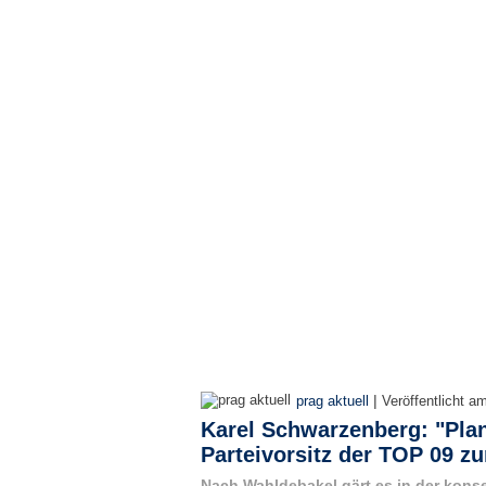
|
prag aktuell
Veröffentlicht a
Karel Schwarzenberg: "Plan
Parteivorsitz der TOP 09 zu
Nach Wahldebakel gärt es in der konser