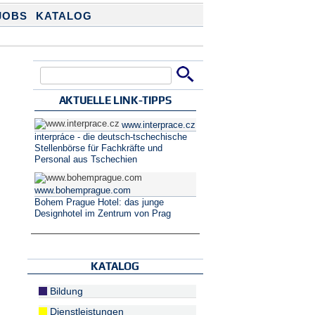
JOBS
KATALOG
Suche
Suchformular
AKTUELLE LINK-TIPPS
www.interprace.cz
interpráce - die deutsch-tschechische
Stellenbörse für Fachkräfte und
Personal aus Tschechien
www.bohemprague.com
Bohem Prague Hotel: das junge
Designhotel im Zentrum von Prag
KATALOG
Bildung
Dienstleistungen