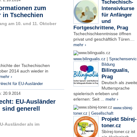
m:
2.10.2014
Tschechisch-
ormationen zum
Intensivkurse
 in Tschechien
für Anfänger
und
ang am 10. und 11. Oktober
Fortgeschrittene, Prag
Tschechischkenntnisse öffnen
privat und geschäftlich Türen....
mehr ›
|
www.bilingualis.cz
Sprachenservic
Bildung
schichte der Tschechischen
Bilingualis,
ober 2014 auch wieder in
Prag
mehr ›
Deutsch als zweit
lrecht für EU-Ausländer
Muttersprache
spielerisch erleben und
m:
20.9.2014
erlernen: Seit ...
mehr ›
echt: EU-Ausländer
 sind generell
www.sbirej-
|
toner.cz
Gesellschaft
Projekt Sbírej-
EU-Ausländer als im
toner.cz
Sbírej-toner.cz ist