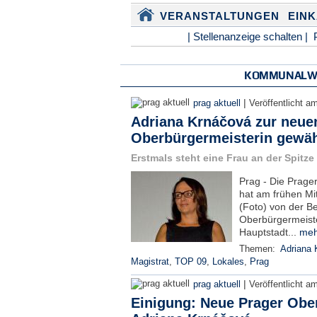
VERANSTALTUNGEN
EIN
| Stellenanzeige schalten |
KOMMUNALW
|
prag aktuell
Veröffentlicht a
Adriana Krnáčová zur neue
Oberbürgermeisterin gewäh
Erstmals steht eine Frau an der Spitze
Prag - Die Prag
hat am frühen M
(Foto) von der 
Oberbürgermeiste
Hauptstadt...
meh
Themen:
Adriana 
Magistrat
,
TOP 09
,
Lokales
,
Prag
|
prag aktuell
Veröffentlicht a
Einigung: Neue Prager Obe