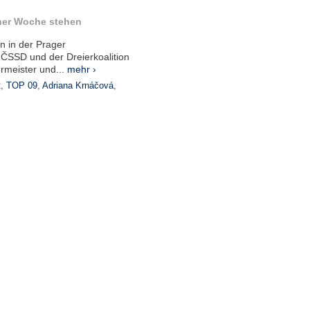
einer Woche stehen
on in der Prager
SSD und der Dreierkoalition
rmeister und...
mehr ›
t
,
TOP 09
,
Adriana Krnáčová
,