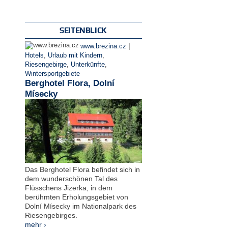
SEITENBLICK
|
www.brezina.cz
Hotels
,
Urlaub mit Kindern
,
Riesengebirge
,
Unterkünfte
,
Wintersportgebiete
Berghotel Flora, Dolní
Mísecky
Das Berghotel Flora befindet sich in
dem wunderschönen Tal des
Flüsschens Jizerka, in dem
berühmten Erholungsgebiet von
Dolní Mísecky im Nationalpark des
Riesengebirges.
mehr ›