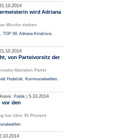
31.10.2014
rmeisterin wird Adriana
einer Woche stehen
t
,
TOP 09
,
Adriana Krnáčová
,
21.10.2014
t, von Parteivorsitz der
vativ-liberalen Partei
máš Hudeček
,
Kommunalwahlen
,
5.10.2014
|
Rubrik:
Politik
 vor den
g bei über 30 Prozent
nalwahlen
2.10.2014