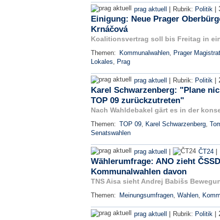
|
|
prag aktuell
Rubrik:
Politik
Einigung: Neue Prager Oberbürge
Krnáčová
Koalitionsvertrag soll bis Freitag in 
Themen:
Kommunalwahlen
,
Prager Magistra
Lokales
,
Prag
|
|
prag aktuell
Rubrik:
Politik
Karel Schwarzenberg: "Plane nich
TOP 09 zurückzutreten"
Nach Wahldebakel gärt es in der konser
Themen:
TOP 09
,
Karel Schwarzenberg
,
To
Senatswahlen
|
|
prag aktuell
ČT24
Wählerumfrage: ANO zieht ČSSD
Kommunalwahlen davon
TNS Aisa sieht Andrej Babišs Bewegun
Themen:
Meinungsumfragen
,
Wahlen
,
Kommu
|
|
prag aktuell
Rubrik:
Politik