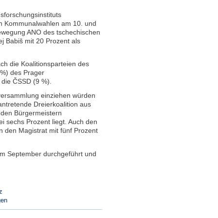
forschungsinstituts
en Kommunalwahlen am 10. und
 Bewegung ANO des tschechischen
ej Babiš mit 20 Prozent als
ach die Koalitionsparteien des
 %) des Prager
die ČSSD (9 %).
nversammlung einziehen würden
tretende Dreierkoalition aus
 den Bürgermeistern
i sechs Prozent liegt. Auch den
n den Magistrat mit fünf Prozent
im September durchgeführt und
z
gen