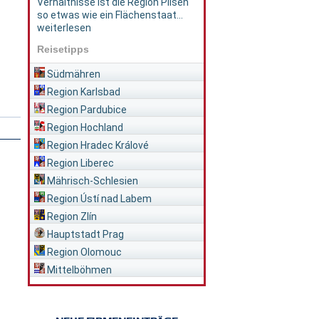
Verhältnisse ist die Region Pilsen
so etwas wie ein Flächenstaat...
weiterlesen
Reisetipps
Südmähren
Region Karlsbad
Region Pardubice
Region Hochland
Region Hradec Králové
Region Liberec
Mährisch-Schlesien
Region Ústí nad Labem
Region Zlín
Hauptstadt Prag
Region Olomouc
Mittelböhmen