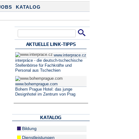
JOBS
KATALOG
Suche
Suchformular
AKTUELLE LINK-TIPPS
www.interprace.cz
interpráce - die deutsch-tschechische
Stellenbörse für Fachkräfte und
Personal aus Tschechien
www.bohemprague.com
Bohem Prague Hotel: das junge
Designhotel im Zentrum von Prag
KATALOG
Bildung
Dienstleistungen