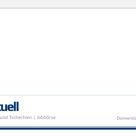
Direkt zum Inhalt
uell
und Tschechien | Jobbörse
Donnersta