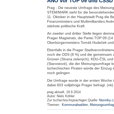
ANO vor TOP 09 und ČSSD
Prag - Die neueste Umfrage des Meinungs
STEM/MARK sieht für die bevorstehend
11. Oktober in der Hauptstadt Prag die
Finanzministers und Multimilliardärs Andr
stärkste politische Kraft.
An zweiter und dritter Stelle liegen demn
Prager Magistrats, die Partei TOP 09 (14
Oberbürgermeisters Tomáš Hudeček und 
Ebenfalls in die Prager Stadtverordnete
noch die ODS (8 %) und die gemeinsam an
Grünen (Strana zelených), KDU-ČSL und
(Starostové), die der Meinungsumfrage be
tschechischen Piraten würde der Einzug i
noch gelingen.
Die Umfrage wurde in der ersten Woche 
dabei 603 volljährige Prager befragt. (nk)
prag aktuell, 19.9.2014
Autor:
Niels Köhler
Zur tschechischsprachigen Quelle:
Novinky.c
Themen:
Kommunalwahlen
,
Meinungsumfra