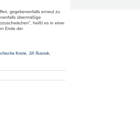
ffen, gegebenenfalls erneut zu
benenfalls übermäßige
bzuschwächen", heißt es in einer
gen Ende der
chische Krone
,
Jiří Rusnok
,