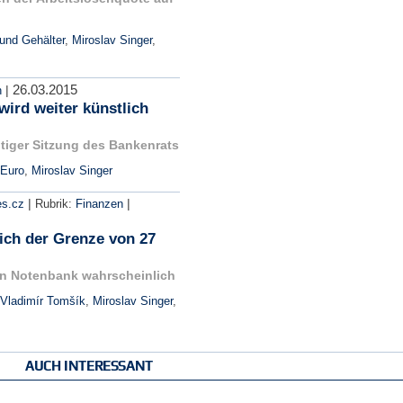
und Gehälter
,
Miroslav Singer
,
26.03.2015
|
n
ird weiter künstlich
tiger Sitzung des Bankenrats
Euro
,
Miroslav Singer
|
|
es.cz
Rubrik:
Finanzen
sich der Grenze von 27
en Notenbank wahrscheinlich
Vladimír Tomšík
,
Miroslav Singer
,
AUCH INTERESSANT