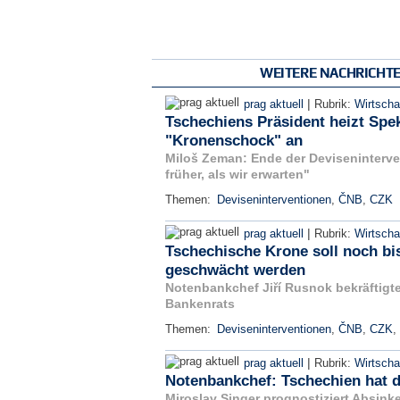
WEITERE NACHRICHT
|
prag aktuell
Rubrik:
Wirtscha
Tschechiens Präsident heizt Spe
"Kronenschock" an
Miloš Zeman: Ende der Deviseninterv
früher, als wir erwarten"
Themen:
Deviseninterventionen
,
ČNB
,
CZK
|
prag aktuell
Rubrik:
Wirtscha
Tschechische Krone soll noch b
geschwächt werden
Notenbankchef Jiří Rusnok bekräftigte
Bankenrats
Themen:
Deviseninterventionen
,
ČNB
,
CZK
,
|
prag aktuell
Rubrik:
Wirtscha
Notenbankchef: Tschechien hat di
Miroslav Singer prognostiziert Absink