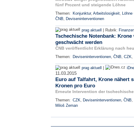
fünf Prozent und steigende Löhne
Themen:
Konjunktur
,
Arbeitslosigkeit
,
Löhne 
ČNB
,
Deviseninterventionen
|
prag aktuell
Rubrik:
Finanze
Tschechische Notenbank: Krone w
geschwächt werden
ČNB veröffentlicht Erklärung nach heu
Themen:
Deviseninterventionen
,
ČNB
,
CZK
,
|
prag aktuell
iDn
11.03.2015
Euro auf Talfahrt, Krone nähert 
Kronen pro Euro
Erneute Intervention der tschechisch
Themen:
CZK
,
Deviseninterventionen
,
ČNB
,
Miloš Zeman