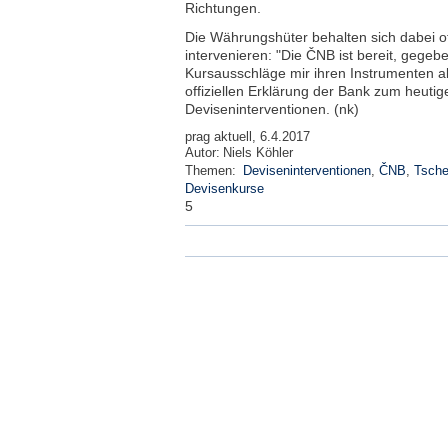
Richtungen.
Die Währungshüter behalten sich dabei o
intervenieren: "Die ČNB ist bereit, gege
Kursausschläge mir ihren Instrumenten a
offiziellen Erklärung der Bank zum heuti
Deviseninterventionen. (nk)
prag aktuell, 6.4.2017
Autor:
Niels Köhler
Themen:
Deviseninterventionen
,
ČNB
,
Tsche
Devisenkurse
5