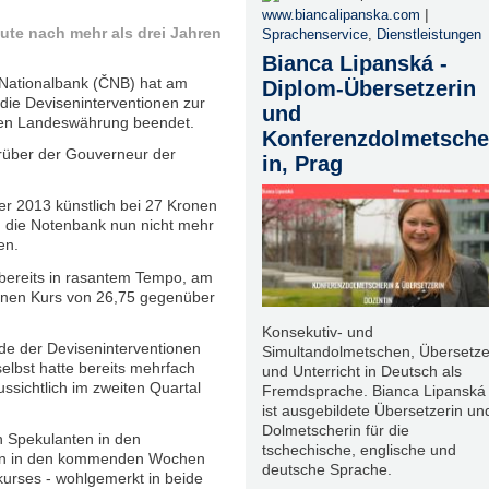
|
www.biancalipanska.com
te nach mehr als drei Jahren
Sprachenservice
,
Dienstleistungen
Bianca Lipanská -
 Nationalbank (ČNB) hat am
Diplom-Übersetzerin
die Deviseninterventionen zur
und
hen Landeswährung beendet.
Konferenzdolmetsche
arüber der Gouverneur der
in, Prag
 2013 künstlich bei 27 Kronen
 die Notenbank nun nicht mehr
ken.
bereits in rasantem Tempo, am
einen Kurs von 26,75 gegenüber
Konsekutiv- und
de der Deviseninterventionen
Simultandolmetschen, Übersetz
elbst hatte bereits mehrfach
und Unterricht in Deutsch als
ussichtlich im zweiten Quartal
Fremdsprache. Bianca Lipanská
ist ausgebildete Übersetzerin un
Dolmetscherin für die
 Spekulanten in den
tschechische, englische und
en in den kommenden Wochen
deutsche Sprache.
urses - wohlgemerkt in beide