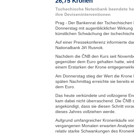
26,75 Kronen
Tschechische Notenbank beendete heu
ihre Deviseninterventionen
Prag - Der Bankenrat der Tschechischen
Donnerstag mit augenblicklicher Wirkung 
künstlichen Schwächung der tschechisc
Auf einer Pressekonferenz informierte d
Nationalbank Jiří Rusnok.
Nachdem die ČNB den Kurs seit November
gegenüber dem Euro gehalten hatte, wird
einem Erstarken der Krone entgegenwir
Am Donnerstag stieg der Wert die Krone 
späten Nachmittag erreichte sie bereits 
dem Euro.
Das heute verkündete und vollzogene En
kam dabei nicht überraschend. Die ČNB s
angekündigt, dass sie diesen Schritt vora
dieses Jahres vollziehen werde.
Aufgrund umfangreicher Kronenkäufe von
vergangenen Monaten erwarten Analyst
relativ starke Schwankungen des Kronenk