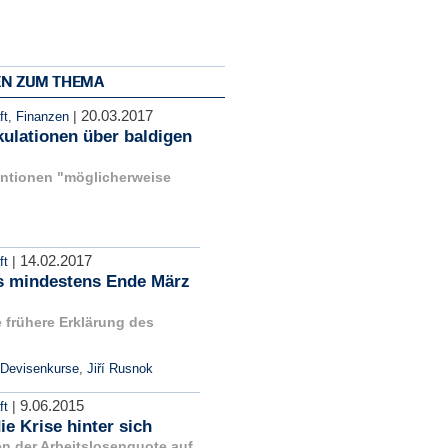
EN ZUM THEMA
20.03.2017
|
ft
,
Finanzen
kulationen über baldigen
entionen "möglicherweise
14.02.2017
|
ft
is mindestens Ende März
 frühere Erklärung des
Devisenkurse
,
Jiří Rusnok
9.06.2015
|
ft
e Krise hinter sich
en der Arbeitslosenquote auf