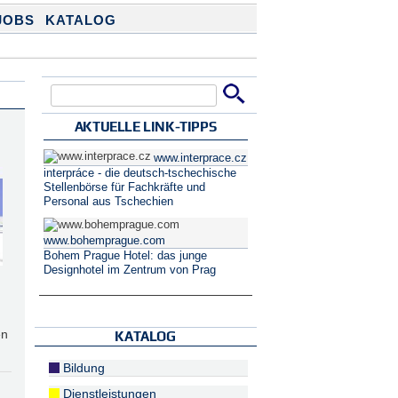
JOBS
KATALOG
Suche
Suchformular
AKTUELLE LINK-TIPPS
www.interprace.cz
interpráce - die deutsch-tschechische
Stellenbörse für Fachkräfte und
Personal aus Tschechien
www.bohemprague.com
Bohem Prague Hotel: das junge
Designhotel im Zentrum von Prag
en
KATALOG
Bildung
Dienstleistungen