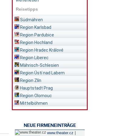
weiterlesen
Reisetipps
Südmähren
Region Karlsbad
Region Pardubice
Region Hochland
Region Hradec Králové
Region Liberec
Mährisch-Schlesien
Region Ústí nad Labem
Region Zlín
Hauptstadt Prag
Region Olomouc
Mittelböhmen
NEUE FIRMENEINTRÄGE
|
www.theater.cz