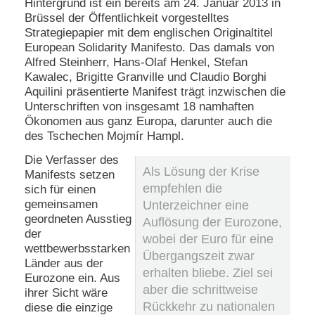
Hintergrund ist ein bereits am 24. Januar 2013 in
Brüssel der Öffentlichkeit vorgestelltes
N
Strategiepapier mit dem englischen Originaltitel
e
European Solidarity Manifesto. Das damals von
u
Alfred Steinherr, Hans-Olaf Henkel, Stefan
e
s
Kawalec, Brigitte Granville und Claudio Borghi
P
Aquilini präsentierte Manifest trägt inzwischen die
a
Unterschriften von insgesamt 18 namhaften
s
Ökonomen aus ganz Europa, darunter auch die
s
des Tschechen Mojmír Hampl.
w
o
Die Verfasser des
r
Als Lösung der Krise
Manifests setzen
t
empfehlen die
a
sich für einen
n
gemeinsamen
Unterzeichner eine
f
geordneten Ausstieg
Auflösung der Eurozone,
o
der
wobei der Euro für eine
r
wettbewerbsstarken
d
Übergangszeit zwar
Länder aus der
e
erhalten bliebe. Ziel sei
r
Eurozone ein. Aus
aber die schrittweise
n
ihrer Sicht wäre
Rückkehr zu nationalen
diese die einzige