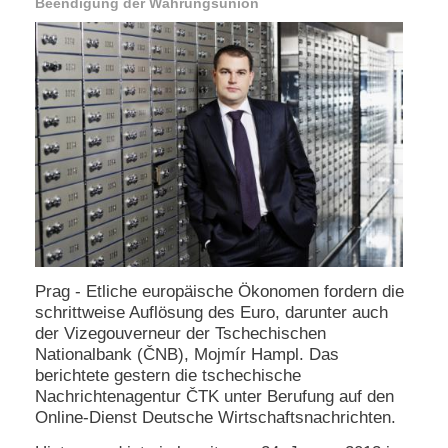
Beendigung der Währungsunion
e
n
u
t
z
e
r
n
a
m
e
*
P
Prag - Etliche europäische Ökonomen fordern die
a
schrittweise Auflösung des Euro, darunter auch
s
s
der Vizegouverneur der Tschechischen
w
Nationalbank (ČNB), Mojmír Hampl. Das
o
berichtete gestern die tschechische
r
Nachrichtenagentur ČTK unter Berufung auf den
t
Online-Dienst Deutsche Wirtschaftsnachrichten.
*