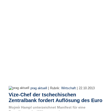
r
e
n
B
E
N
U
T
Z
E
R
A
N
M
E
L
D
|
|
prag aktuell
Rubrik:
Wirtschaft
22.10.2013
U
Vize-Chef der tschechischen
N
Zentralbank fordert Auflösung des Euro
G
Mojmír Hampl unterzeichnet Manifest für eine
B