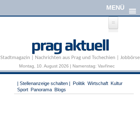
Direkt zum Inhalt
A
prag aktuell
n
m
e
Stadtmagazin | Nachrichten aus Prag und Tschechien | Jobbörse
l
d
Montag, 10. August 2026 | Namenstag: Vavřinec
e
n
|
| Stellenanzeige schalten |
Politik
Wirtschaft
Kultur
R
Sport
Panorama
Blogs
e
g
i
s
t
r
i
e