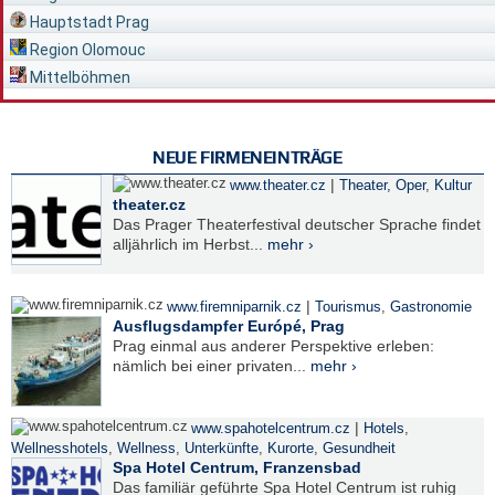
Hauptstadt Prag
Region Olomouc
Mittelböhmen
NEUE FIRMENEINTRÄGE
|
www.theater.cz
Theater, Oper
,
Kultur
theater.cz
Das Prager Theaterfestival deutscher Sprache findet
alljährlich im Herbst...
mehr ›
|
www.firemniparnik.cz
Tourismus
,
Gastronomie
Ausflugsdampfer Európé, Prag
Prag einmal aus anderer Perspektive erleben:
nämlich bei einer privaten...
mehr ›
|
www.spahotelcentrum.cz
Hotels
,
Wellnesshotels
,
Wellness
,
Unterkünfte
,
Kurorte
,
Gesundheit
Spa Hotel Centrum, Franzensbad
Das familiär geführte Spa Hotel Centrum ist ruhig