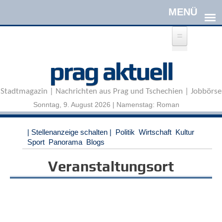
Direkt zum Inhalt
A
prag aktuell
n
m
e
Stadtmagazin | Nachrichten aus Prag und Tschechien | Jobbörse
l
d
Sonntag, 9. August 2026 | Namenstag: Roman
e
n
|
| Stellenanzeige schalten |
Politik
Wirtschaft
Kultur
R
Sport
Panorama
Blogs
e
g
Veranstaltungsort
i
s
t
r
i
e