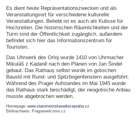
Es dient heute Repräsentationszwecken und als
N
Veranstaltungsort für verschiedene kulturelle
e
Veranstaltungen. Beliebt ist es auch als Kulisse für
u
e
Hochzeiten. Die historischen Räumlichkeiten und der
s
Turm sind der Öffentlichkeit zugänglich, außerdem
P
befindet sich hier das Informationszentrum für
a
Touristen.
s
s
Das Uhrwerk des Orloj wurde 1410 von Uhrmacher
w
Mikuláš z Kadaně nach den Plänen von Jan Šindel
o
gebaut. Das Rathaus selbst wurde im gotischen
r
Baustil mit Rund- und Spitzbogenfenstern ausgeführt.
t
a
Während des Prager Aufstandes im Mai 1945 wurde
n
das Rathaus stark beschädigt, der neogotische Anbau
f
musste abgebrochen werden.
o
r
Homepage:
www.staromestskaradnicepraha.cz
d
Bildnachweis:
Praguewelcome.cz
e
r
n