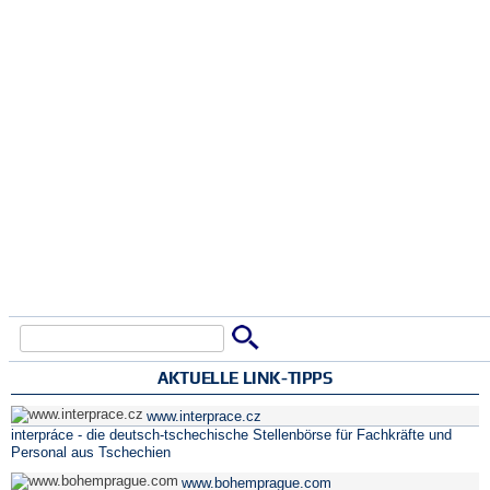
Suche
Suchformular
AKTUELLE LINK-TIPPS
www.interprace.cz
interpráce - die deutsch-tschechische Stellenbörse für Fachkräfte und
Personal aus Tschechien
www.bohemprague.com