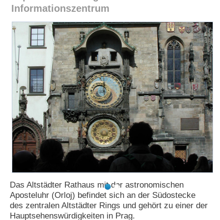
Informationszentrum
e
n
u
t
z
e
r
n
a
m
e
*
P
a
s
s
w
o
Das Altstädter Rathaus mit der astronomischen
r
Aposteluhr (Orloj) befindet sich an der Südostecke
t
des zentralen Altstädter Rings und gehört zu einer der
*
Hauptsehenswürdigkeiten in Prag.