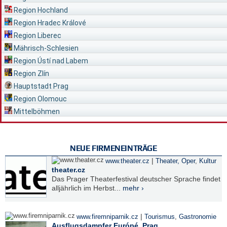
Region Hochland
Region Hradec Králové
Region Liberec
Mährisch-Schlesien
Region Ústí nad Labem
Region Zlín
Hauptstadt Prag
Region Olomouc
Mittelböhmen
NEUE FIRMENEINTRÄGE
|
www.theater.cz
Theater, Oper
,
Kultur
theater.cz
Das Prager Theaterfestival deutscher Sprache findet
alljährlich im Herbst...
mehr ›
|
www.firemniparnik.cz
Tourismus
,
Gastronomie
Ausflugsdampfer Európé, Prag