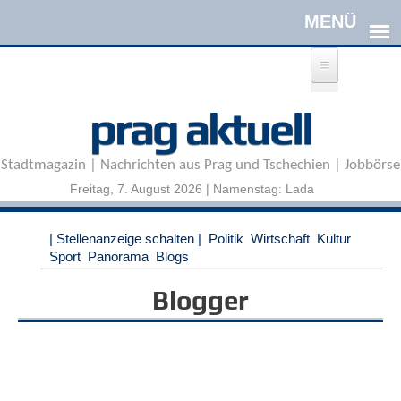
Direkt zum Inhalt
A
prag aktuell
n
m
e
Stadtmagazin | Nachrichten aus Prag und Tschechien | Jobbörse
l
d
Freitag, 7. August 2026 | Namenstag: Lada
e
n
|
| Stellenanzeige schalten |
Politik
Wirtschaft
Kultur
R
Sport
Panorama
Blogs
e
g
Blogger
i
s
t
r
i
e