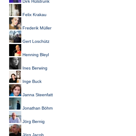
Dirk Hülstrunk
Felix Krakau
Frederik Müller
Gert Loschütz
Henning Bleyl
Ines Berwing
Inge Buck
Janna Steenfatt
Jonathan Böhm
Jörg Bernig
Jörg Jacob