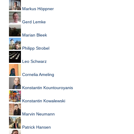
e
Markus Höppner
n
u
t
Gerd Lemke
z
e
Marian Bleek
r
n
Philipp Strobel
a
m
e
Leo Schwarz
*
Cornelia Ameling
P
Konstantin Kountouroyanis
a
s
s
Konstantin Kowalewski
w
o
Marvin Neumann
r
t
*
Patrick Hansen