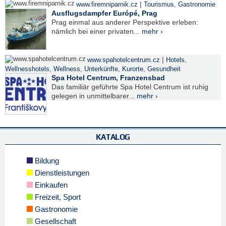
|
www.firemniparnik.cz
Tourismus
,
Gastronomie
Ausflugsdampfer Európé, Prag
Prag einmal aus anderer Perspektive erleben:
nämlich bei einer privaten...
mehr ›
|
www.spahotelcentrum.cz
Hotels
,
Wellnesshotels
,
Wellness
,
Unterkünfte
,
Kurorte
,
Gesundheit
Spa Hotel Centrum, Franzensbad
Das familiär geführte Spa Hotel Centrum ist ruhig
gelegen in unmittelbarer...
mehr ›
KATALOG
Bildung
Dienstleistungen
Einkaufen
Freizeit, Sport
Gastronomie
Gesellschaft