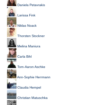
Daniela Petavrakis
N
e
Larissa Fink
u
e
s
Niklas Noack
P
a
Thorsten Stockner
s
s
w
Melina Maniura
o
r
Carla Bihl
t
a
Tom-Aaron Aschke
n
f
o
Ann-Sophie Herrmann
r
d
Claudia Hempel
e
r
n
Christian Matuschka