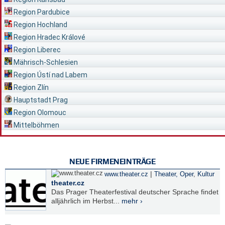
Region Pardubice
Region Hochland
Region Hradec Králové
Region Liberec
Mährisch-Schlesien
Region Ústí nad Labem
Region Zlín
Hauptstadt Prag
Region Olomouc
Mittelböhmen
NEUE FIRMENEINTRÄGE
|
www.theater.cz
Theater, Oper
,
Kultur
theater.cz
Das Prager Theaterfestival deutscher Sprache findet
alljährlich im Herbst...
mehr ›