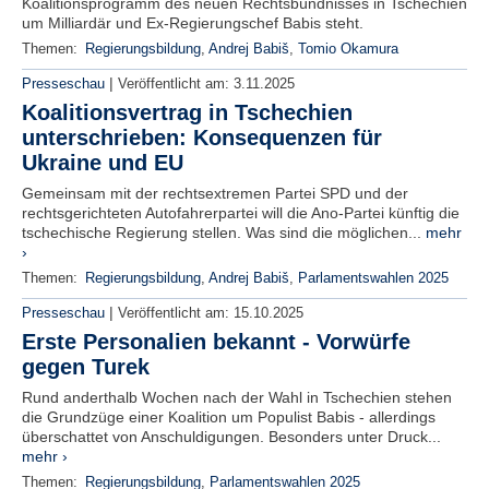
Koalitionsprogramm des neuen Rechtsbündnisses in Tschechien
um Milliardär und Ex-Regierungschef Babis steht.
Themen:
Regierungsbildung
,
Andrej Babiš
,
Tomio Okamura
|
Presseschau
Veröffentlicht am:
3.11.2025
Koalitionsvertrag in Tschechien
unterschrieben: Konsequenzen für
Ukraine und EU
Gemeinsam mit der rechtsextremen Partei SPD und der
rechtsgerichteten Autofahrerpartei will die Ano-Partei künftig die
tschechische Regierung stellen. Was sind die möglichen...
mehr
›
Themen:
Regierungsbildung
,
Andrej Babiš
,
Parlamentswahlen 2025
|
Presseschau
Veröffentlicht am:
15.10.2025
Erste Personalien bekannt - Vorwürfe
gegen Turek
Rund anderthalb Wochen nach der Wahl in Tschechien stehen
die Grundzüge einer Koalition um Populist Babis - allerdings
überschattet von Anschuldigungen. Besonders unter Druck...
mehr ›
Themen:
Regierungsbildung
,
Parlamentswahlen 2025