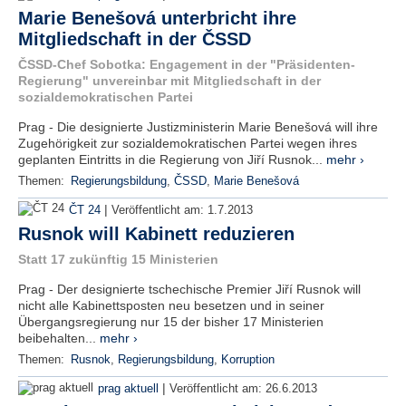
Marie Benešová unterbricht ihre
Mitgliedschaft in der ČSSD
ČSSD-Chef Sobotka: Engagement in der "Präsidenten-
Regierung" unvereinbar mit Mitgliedschaft in der
sozialdemokratischen Partei
Prag - Die designierte Justizministerin Marie Benešová will ihre
Zugehörigkeit zur sozialdemokratischen Partei wegen ihres
geplanten Eintritts in die Regierung von Jiří Rusnok...
mehr ›
Themen:
Regierungsbildung
,
ČSSD
,
Marie Benešová
|
ČT 24
Veröffentlicht am:
1.7.2013
Rusnok will Kabinett reduzieren
Statt 17 zukünftig 15 Ministerien
Prag - Der designierte tschechische Premier Jiří Rusnok will
nicht alle Kabinettsposten neu besetzen und in seiner
Übergangsregierung nur 15 der bisher 17 Ministerien
beibehalten...
mehr ›
Themen:
Rusnok
,
Regierungsbildung
,
Korruption
|
prag aktuell
Veröffentlicht am:
26.6.2013