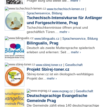
Prager Burg und bietet die...
mehr ›
|
www.tschechisch-lernen.cz
Sprachenservice
,
Bildung
Tschechisch-Intensivkurse für Anfänger
und Fortgeschrittene, Prag
Tschechischkenntnisse öffnen privat und
geschäftlich Türen....
mehr ›
|
www.bilingualis.cz
Sprachenservice
,
Bildung
Bilingualis, Prag
Deutsch als zweite Muttersprache spielerisch
erleben und erlernen: Seit ...
mehr ›
|
www.sbirej-toner.cz
Gesellschaft
Projekt Sbírej-toner.cz
Sbírej-toner.cz ist ein ökologisch-wohltätiges
Projekt der...
mehr ›
|
www.evprag.cz
Gesellschaft
Deutschsprachige Evangelische
Gemeinde Prag
Die Gemeinde zählt etwa 140 deutschsprachige