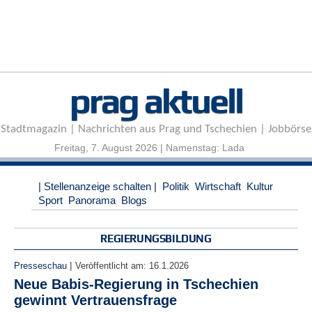
r
e
n
B
E
prag aktuell
N
U
T
Stadtmagazin | Nachrichten aus Prag und Tschechien | Jobbörse
Z
E
Freitag, 7. August 2026 | Namenstag: Lada
R
A
| Stellenanzeige schalten |
Politik
Wirtschaft
Kultur
N
Sport
Panorama
Blogs
M
E
L
REGIERUNGSBILDUNG
D
U
|
Presseschau
Veröffentlicht am:
16.1.2026
N
Neue Babis-Regierung in Tschechien
G
gewinnt Vertrauensfrage
B