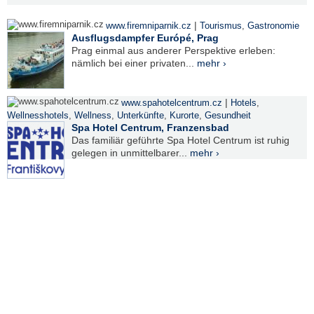
|
www.firemniparnik.cz
Tourismus
,
Gastronomie
Ausflugsdampfer Európé, Prag
Prag einmal aus anderer Perspektive erleben:
nämlich bei einer privaten...
mehr ›
|
www.spahotelcentrum.cz
Hotels
,
Wellnesshotels
,
Wellness
,
Unterkünfte
,
Kurorte
,
Gesundheit
Spa Hotel Centrum, Franzensbad
Das familiär geführte Spa Hotel Centrum ist ruhig
gelegen in unmittelbarer...
mehr ›