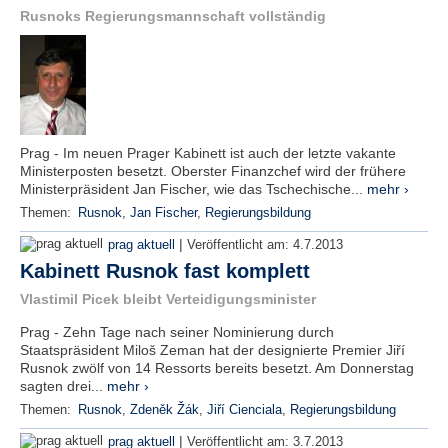
Rusnoks Regierungsmannschaft vollständig
Prag - Im neuen Prager Kabinett ist auch der letzte vakante
Ministerposten besetzt. Oberster Finanzchef wird der frühere
Ministerpräsident Jan Fischer, wie das Tschechische...
mehr ›
Themen:
Rusnok
,
Jan Fischer
,
Regierungsbildung
|
prag aktuell
Veröffentlicht am:
4.7.2013
Kabinett Rusnok fast komplett
Vlastimil Picek bleibt Verteidigungsminister
Prag - Zehn Tage nach seiner Nominierung durch
Staatspräsident Miloš Zeman hat der designierte Premier Jiří
Rusnok zwölf von 14 Ressorts bereits besetzt. Am Donnerstag
sagten drei...
mehr ›
Themen:
Rusnok
,
Zdeněk Žák
,
Jiří Cienciala
,
Regierungsbildung
|
prag aktuell
Veröffentlicht am:
3.7.2013