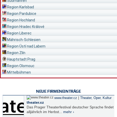
Südmähren
Region Karlsbad
Region Pardubice
Region Hochland
Region Hradec Králové
Region Liberec
Mährisch-Schlesien
Region Ústí nad Labem
Region Zlín
Hauptstadt Prag
Region Olomouc
Mittelböhmen
NEUE FIRMENEINTRÄGE
|
www.theater.cz
Theater, Oper
,
Kultur
theater.cz
Das Prager Theaterfestival deutscher Sprache findet
alljährlich im Herbst...
mehr ›