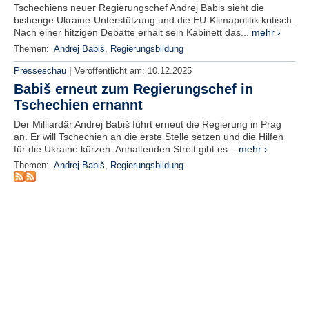
Tschechiens neuer Regierungschef Andrej Babis sieht die
e
bisherige Ukraine-Unterstützung und die EU-Klimapolitik kritisch.
n
Nach einer hitzigen Debatte erhält sein Kabinett das...
mehr ›
u
t
Themen:
Andrej Babiš
,
Regierungsbildung
z
|
Presseschau
Veröffentlicht am:
10.12.2025
e
r
Babiš erneut zum Regierungschef in
n
Tschechien ernannt
a
m
Der Milliardär Andrej Babiš führt erneut die Regierung in Prag
e
an. Er will Tschechien an die erste Stelle setzen und die Hilfen
*
für die Ukraine kürzen. Anhaltenden Streit gibt es...
mehr ›
Themen:
Andrej Babiš
,
Regierungsbildung
P
a
s
s
w
o
r
t
*