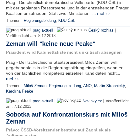
Prag - Die christlich-demokratische Volkspartei (KDU-ČSL) ist
mit der geplanten Ressortverteilung in der entstehenden Prager
Koalition unzufrieden. Statt zwei Ministerien -...
mehr ›
Themen:
Regierungsbildung
,
KDU-ČSL
|
|
prag aktuell
Český rozhlas
Veröffentlicht am:
8.12.2013
Zeman will "keine neue Peake"
Präsident wird Kabinettsliste nicht unkritisch absegnen
Prag - Der tschechische Staatspräsident Miloš Zeman will
gegebenenfalls in die Regierungsbildung eingreifen, wenn er
von der fachlichen Kompetenz einzelner Kandidaten nicht...
mehr ›
Themen:
Miloš Zeman
,
Regierungsbildung
,
ANO
,
Martin Stropnický
,
Karolína Peake
|
|
prag aktuell
Novinky.cz
Veröffentlicht
am:
7.12.2013
Sobotka auf Konfrontationskurs mit Miloš
Zeman
Právo: ČSSD-Vorsitzender besteht auf Zaorálek als
Außenminister