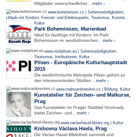
Mitglieder unterschiedlicher...
mehr ›
|
www.boheminium.cz
Sehenswürdigkeiten
,
Urlaub mit Kindern
,
Freizeit- und Erlebnisparks
,
Tourismus
,
Kurorte
,
Kultur
Park Boheminium, Marienbad
Ideal für Ausflüge mit Kindern: Im Park
Boheminium im westböhmischen...
mehr ›
|
www.visitpilsen.eu
Sehenswürdigkeiten
,
Tourismus
,
Institutionen
,
Kultur
Pilsen - Europäische Kulturhauptstadt
2015
Die westböhmische Metropole Pilsen gehört zu
den interessantesten Städten...
mehr ›
|
www.malovanikresleni.cz
Bildung
,
Kultur
Kunstatelier für Zeichen- und Malkurse,
Prag
Das Kunstatelier im Prager Stadtteil Vinohrady
bietet Zeichen- und...
mehr ›
|
www.vaclavhavel-library.org
Kultur
Knihovna Václava Havla, Prag
Die Václav-Havel-Bibliothek sammelt und