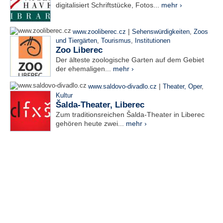
digitalisiert Schriftstücke, Fotos...
mehr ›
|
www.zooliberec.cz
Sehenswürdigkeiten
,
Zoos
und Tiergärten
,
Tourismus
,
Institutionen
Zoo Liberec
Der älteste zoologische Garten auf dem Gebiet
der ehemaligen...
mehr ›
|
www.saldovo-divadlo.cz
Theater, Oper
,
Kultur
Šalda-Theater, Liberec
Zum traditionsreichen Šalda-Theater in Liberec
gehören heute zwei...
mehr ›