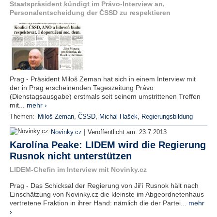
Staatspräsident kündigt im Právo-Interview an,
Personalentscheidung der ČSSD zu respektieren
Prag - Präsident Miloš Zeman hat sich in einem Interview mit
der in Prag erscheinenden Tageszeitung Právo
(Dienstagsausgabe) erstmals seit seinem umstrittenen Treffen
mit...
mehr ›
Themen:
Miloš Zeman
,
ČSSD
,
Michal Hašek
,
Regierungsbildung
|
Novinky.cz
Veröffentlicht am:
23.7.2013
Karolína Peake: LIDEM wird die Regierung
Rusnok nicht unterstützen
LIDEM-Chefin im Interview mit Novinky.cz
Prag - Das Schicksal der Regierung von Jiří Rusnok hält nach
Einschätzung von Novinky.cz die kleinste im Abgeordnetenhaus
vertretene Fraktion in ihrer Hand: nämlich die der Partei...
mehr
›