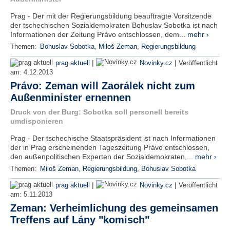
Prag - Der mit der Regierungsbildung beauftragte Vorsitzende
der tschechischen Sozialdemokraten Bohuslav Sobotka ist nach
Informationen der Zeitung Právo entschlossen, dem...
mehr ›
Themen:
Bohuslav Sobotka
,
Miloš Zeman
,
Regierungsbildung
|
|
prag aktuell
Novinky.cz
Veröffentlicht
am:
4.12.2013
Právo: Zeman will Zaorálek nicht zum
Außenminister ernennen
Druck von der Burg: Sobotka soll personell bereits
umdisponieren
Prag - Der tschechische Staatspräsident ist nach Informationen
der in Prag erscheinenden Tageszeitung Právo entschlossen,
den außenpolitischen Experten der Sozialdemokraten,...
mehr ›
Themen:
Miloš Zeman
,
Regierungsbildung
,
Bohuslav Sobotka
|
|
prag aktuell
Novinky.cz
Veröffentlicht
am:
5.11.2013
Zeman: Verheimlichung des gemeinsamen
Treffens auf Lány "komisch"