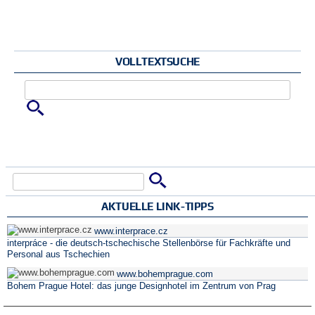
VOLLTEXTSUCHE
Zu suchende Schlüsselwörter
Suche
Suchformular
AKTUELLE LINK-TIPPS
www.interprace.cz
interpráce - die deutsch-tschechische Stellenbörse für Fachkräfte und
Personal aus Tschechien
www.bohemprague.com
Bohem Prague Hotel: das junge Designhotel im Zentrum von Prag