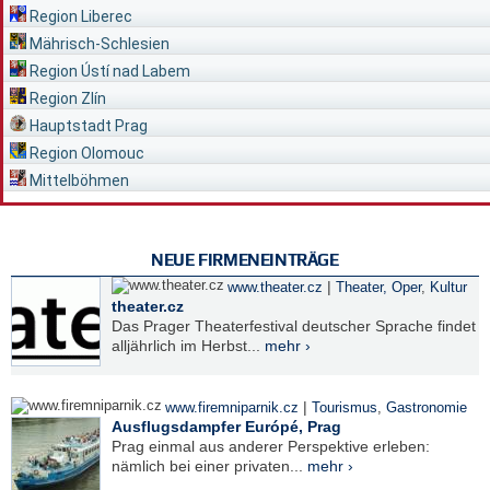
Region Liberec
Mährisch-Schlesien
Region Ústí nad Labem
Region Zlín
Hauptstadt Prag
Region Olomouc
Mittelböhmen
NEUE FIRMENEINTRÄGE
|
www.theater.cz
Theater, Oper
,
Kultur
theater.cz
Das Prager Theaterfestival deutscher Sprache findet
alljährlich im Herbst...
mehr ›
|
www.firemniparnik.cz
Tourismus
,
Gastronomie
Ausflugsdampfer Európé, Prag
Prag einmal aus anderer Perspektive erleben:
nämlich bei einer privaten...
mehr ›