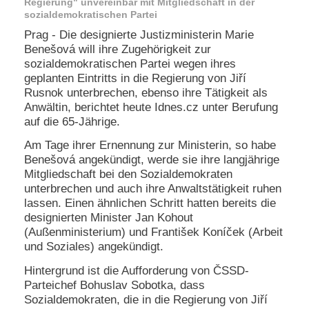
Regierung" unvereinbar mit Mitgliedschaft in der
e
sozialdemokratischen Partei
n
Prag - Die designierte Justizministerin Marie
u
Benešová will ihre Zugehörigkeit zur
t
z
sozialdemokratischen Partei wegen ihres
e
geplanten Eintritts in die Regierung von Jiří
r
Rusnok unterbrechen, ebenso ihre Tätigkeit als
n
Anwältin, berichtet heute Idnes.cz unter Berufung
a
auf die 65-Jährige.
m
e
Am Tage ihrer Ernennung zur Ministerin, so habe
*
Benešová angekündigt, werde sie ihre langjährige
Mitgliedschaft bei den Sozialdemokraten
unterbrechen und auch ihre Anwaltstätigkeit ruhen
P
lassen. Einen ähnlichen Schritt hatten bereits die
a
s
designierten Minister Jan Kohout
s
(Außenministerium) und František Koníček (Arbeit
w
und Soziales) angekündigt.
o
r
Hintergrund ist die Aufforderung von ČSSD-
t
Parteichef Bohuslav Sobotka, dass
*
Sozialdemokraten, die in die Regierung von Jiří