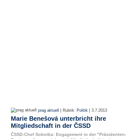
r
e
n
B
E
N
U
T
Z
E
R
A
N
M
E
L
D
|
|
prag aktuell
Rubrik:
Politik
3.7.2013
U
Marie Benešová unterbricht ihre
N
Mitgliedschaft in der ČSSD
G
ČSSD-Chef Sobotka: Engagement in der "Präsidenten-
B