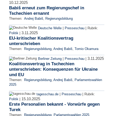
10.12.2025
Babiš erneut zum Regierungschef in
Tschechien ernannt
Themen:
Andrej Babiš
,
Regierungsbildung
|
|
Deutsche Welle
Presseschau
Rubrik:
3.11.2025
|
Politik
EU-kritischer Koalitionsvertrag
unterschrieben
Themen:
Regierungsbildung
,
Andrej Babiš
,
Tomio Okamura
3.11.2025
|
|
Berliner Zeitung
Presseschau
Koalitionsvertrag in Tschechien
unterschrieben: Konsequenzen für Ukraine
und EU
Themen:
Regierungsbildung
,
Andrej Babiš
,
Parlamentswahlen
2025
|
|
tagesschau.de
Presseschau
Rubrik:
15.10.2025
|
Politik
Erste Personalien bekannt - Vorwürfe gegen
Turek
Themen:
Regierungsbildung
,
Parlamentswahlen 2025