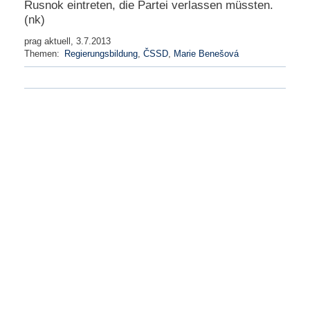
Rusnok eintreten, die Partei verlassen müssten.
(nk)
N
e
prag aktuell, 3.7.2013
u
Themen:
Regierungsbildung
,
ČSSD
,
Marie Benešová
e
s
P
a
s
s
w
o
r
t
a
n
f
o
r
d
e
r
n