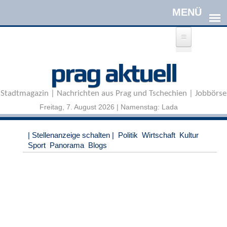
Direkt zum Inhalt
A
prag aktuell
n
m
e
Stadtmagazin | Nachrichten aus Prag und Tschechien | Jobbörse
l
d
Freitag, 7. August 2026 | Namenstag: Lada
e
n
|
| Stellenanzeige schalten |
Politik
Wirtschaft
Kultur
R
Sport
Panorama
Blogs
e
g
i
s
t
r
i
e