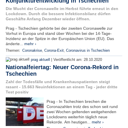
Konjunkturentwicklung in Tschechien
e
Die Wucht der Coronawelle im Herbst führte erneut in den
n
Lockdown. Durch die bessere Infektionsbilanz dürfen
u
Geschäfte Anfang Dezember wieder öffnen.
t
z
Prag - Tschechien gehörte bei der zweiten Coronawelle zur
e
Vorhut in Europa und stand über Wochen bei der 14-Tage-
r
Inzidenz an der Spitze in der Europäischen Union (EU). Das
n
änderte...
mehr ›
a
Themen:
Coronakrise
,
Corona-Exit
,
Coronavirus in Tschechien
m
e
|
prag aktuell
Veröffentlicht am:
28.10.2020
*
Nationalfeiertag: Neuer Corona-Rekord in
Tschechien
P
Zahl der Todesfälle und Krankenhauspatienten steigt
a
rasant - 15.663 Neuinfektionen an einem Tag - jeder dritte
s
Test positiv
s
w
Prag - In Tschechien brechen die
o
Coronazahlen trotz des schon seit rund
r
zwei Wochen geltenden weitgehenden
t
Lockdowns weiterhin täglich neue
*
Rekorde. Am heutigen...
mehr ›