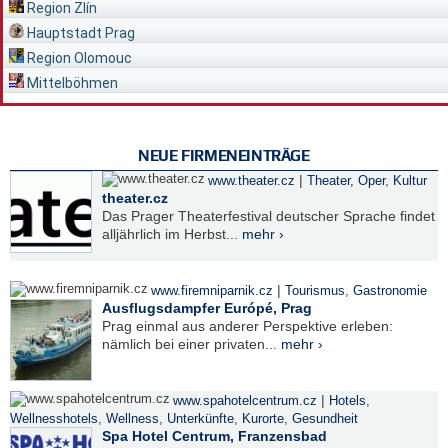
Region Zlín
Hauptstadt Prag
Region Olomouc
Mittelböhmen
NEUE FIRMENEINTRÄGE
|
www.theater.cz
Theater, Oper
,
Kultur
theater.cz
Das Prager Theaterfestival deutscher Sprache findet
alljährlich im Herbst...
mehr ›
|
www.firemniparnik.cz
Tourismus
,
Gastronomie
Ausflugsdampfer Európé, Prag
Prag einmal aus anderer Perspektive erleben:
nämlich bei einer privaten...
mehr ›
|
www.spahotelcentrum.cz
Hotels
,
Wellnesshotels
,
Wellness
,
Unterkünfte
,
Kurorte
,
Gesundheit
Spa Hotel Centrum, Franzensbad