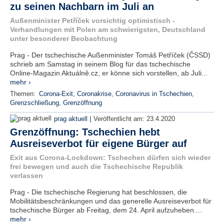
zu seinen Nachbarn im Juli an
Außenminister Petříček vorsichtig optimistisch -
Verhandlungen mit Polen am schwierigsten, Deutschland
unter besonderer Beobachtung
Prag - Der tschechische Außenminister Tomáš Petříček (ČSSD)
schrieb am Samstag in seinem Blog für das tschechische
Online-Magazin Aktuálně.cz, er könne sich vorstellen, ab Juli...
mehr ›
Themen:
Corona-Exit
,
Coronakrise
,
Coronavirus in Tschechien
,
Grenzschließung
,
Grenzöffnung
|
prag aktuell
Veröffentlicht am:
23.4.2020
Grenzöffnung: Tschechien hebt
Ausreiseverbot für eigene Bürger auf
Exit aus Corona-Lockdown: Tschechen dürfen sich wieder
frei bewegen und auch die Tschechische Republik
verlassen
Prag - Die tschechische Regierung hat beschlossen, die
Mobilitätsbeschränkungen und das generelle Ausreiseverbot für
tschechische Bürger ab Freitag, dem 24. April aufzuheben....
mehr ›