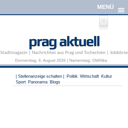
Direkt zum Inhalt
A
prag aktuell
n
m
e
Stadtmagazin | Nachrichten aus Prag und Tschechien | Jobbörse
l
d
Donnerstag, 6. August 2026 | Namenstag: Oldřiška
e
n
|
| Stellenanzeige schalten |
Politik
Wirtschaft
Kultur
R
Sport
Panorama
Blogs
e
g
i
s
t
r
i
e