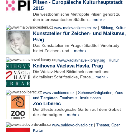
Pilsen - Europäische Kulturhauptstadt
2015
Die westböhmische Metropole Pilsen gehört zu
den interessantesten Städten...
mehr ›
|
www.malovanikresleni.cz
Bildung
,
Kultur
Kunstatelier für Zeichen- und Malkurse,
Prag
Das Kunstatelier im Prager Stadtteil Vinohrady
bietet Zeichen- und...
mehr ›
|
www.vaclavhavel-library.org
Kultur
Knihovna Václava Havla, Prag
Die Václav-Havel-Bibliothek sammelt und
digitalisiert Schriftstücke, Fotos...
mehr ›
|
www.zooliberec.cz
Sehenswürdigkeiten
,
Zoos
und Tiergärten
,
Tourismus
,
Institutionen
Zoo Liberec
Der älteste zoologische Garten auf dem Gebiet
der ehemaligen...
mehr ›
|
www.saldovo-divadlo.cz
Theater, Oper
,
Kultur