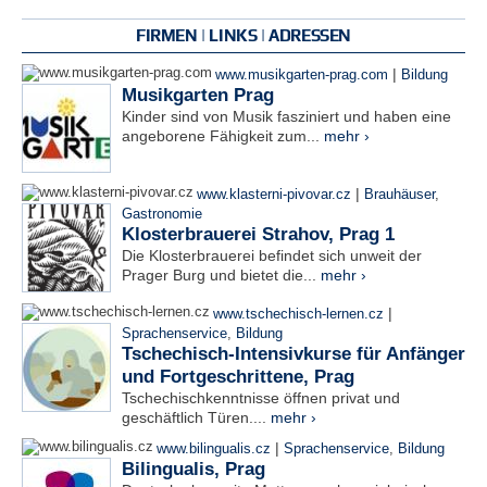
FIRMEN | LINKS | ADRESSEN
|
www.musikgarten-prag.com
Bildung
Musikgarten Prag
Kinder sind von Musik fasziniert und haben eine
angeborene Fähigkeit zum...
mehr ›
|
www.klasterni-pivovar.cz
Brauhäuser
,
Gastronomie
Klosterbrauerei Strahov, Prag 1
Die Klosterbrauerei befindet sich unweit der
Prager Burg und bietet die...
mehr ›
|
www.tschechisch-lernen.cz
Sprachenservice
,
Bildung
Tschechisch-Intensivkurse für Anfänger
und Fortgeschrittene, Prag
Tschechischkenntnisse öffnen privat und
geschäftlich Türen....
mehr ›
|
www.bilingualis.cz
Sprachenservice
,
Bildung
Bilingualis, Prag