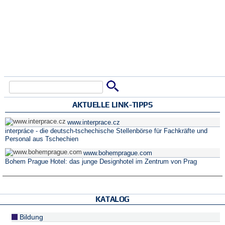
Suche
Suchformular
AKTUELLE LINK-TIPPS
www.interprace.cz
interpráce - die deutsch-tschechische Stellenbörse für Fachkräfte und
Personal aus Tschechien
www.bohemprague.com
Bohem Prague Hotel: das junge Designhotel im Zentrum von Prag
KATALOG
Bildung