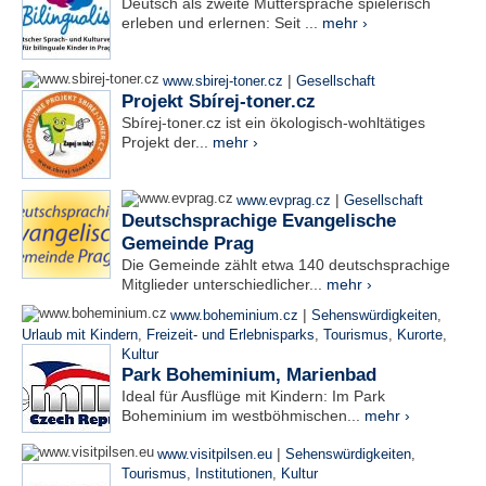
Deutsch als zweite Muttersprache spielerisch
erleben und erlernen: Seit ...
mehr ›
|
www.sbirej-toner.cz
Gesellschaft
Projekt Sbírej-toner.cz
Sbírej-toner.cz ist ein ökologisch-wohltätiges
Projekt der...
mehr ›
|
www.evprag.cz
Gesellschaft
Deutschsprachige Evangelische
Gemeinde Prag
Die Gemeinde zählt etwa 140 deutschsprachige
Mitglieder unterschiedlicher...
mehr ›
|
www.boheminium.cz
Sehenswürdigkeiten
,
Urlaub mit Kindern
,
Freizeit- und Erlebnisparks
,
Tourismus
,
Kurorte
,
Kultur
Park Boheminium, Marienbad
Ideal für Ausflüge mit Kindern: Im Park
Boheminium im westböhmischen...
mehr ›
|
www.visitpilsen.eu
Sehenswürdigkeiten
,
Tourismus
,
Institutionen
,
Kultur