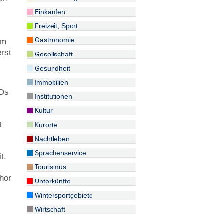
.
Einkaufen
Freizeit, Sport
Gastronomie
am
erst
Gesellschaft
Gesundheit
Immobilien
CDs
Institutionen
Kultur
t
Kurorte
Nachtleben
Sprachenservice
t.
Tourismus
chor
Unterkünfte
Wintersportgebiete
Wirtschaft