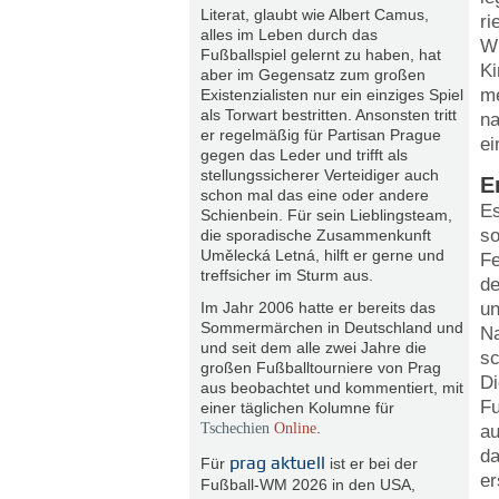
Literat, glaubt wie Albert Camus,
ri
alles im Leben durch das
Wi
Fußballspiel gelernt zu haben, hat
Ki
aber im Gegensatz zum großen
me
Existenzialisten nur ein einziges Spiel
als Torwart bestritten. Ansonsten tritt
na
er regelmäßig für Partisan Prague
ei
gegen das Leder und trifft als
stellungssicherer Verteidiger auch
E
schon mal das eine oder andere
Es
Schienbein. Für sein Lieblingsteam,
so
die sporadische Zusammenkunft
Umělecká Letná, hilft er gerne und
Fe
treffsicher im Sturm aus.
de
Im Jahr 2006 hatte er bereits das
un
Sommermärchen in Deutschland und
Na
und seit dem alle zwei Jahre die
sc
großen Fußballtourniere von Prag
Di
aus beobachtet und kommentiert, mit
Fu
einer täglichen Kolumne für
.
Tschechien
Online
au
da
prag aktuell
Für
ist er bei der
er
Fußball-WM 2026 in den USA,