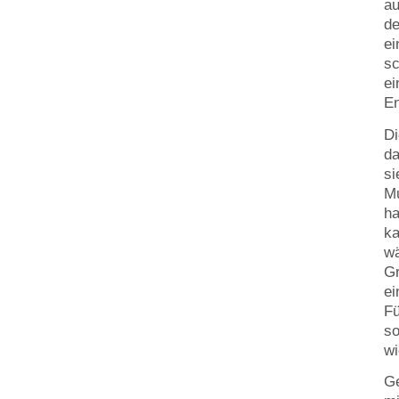
au
de
ei
sc
ei
E
Di
da
si
Mu
ha
ka
wä
Gr
ei
Fü
so
wi
Ge