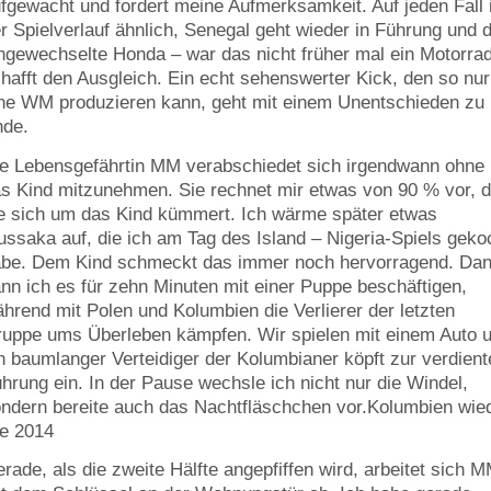
fgewacht und fordert meine Aufmerksamkeit. Auf jeden Fall 
r Spielverlauf ähnlich, Senegal geht wieder in Führung und 
ngewechselte Honda – war das nicht früher mal ein Motorrad
hafft den Ausgleich. Ein echt sehenswerter Kick, den so nur
ne WM produzieren kann, geht mit einem Unentschieden zu
nde.
e Lebensgefährtin MM verabschiedet sich irgendwann ohne
s Kind mitzunehmen. Sie rechnet mir etwas von 90 % vor, d
e sich um das Kind kümmert. Ich wärme später etwas
ssaka auf, die ich am Tag des Island – Nigeria-Spiels geko
be. Dem Kind schmeckt das immer noch hervorragend. Da
nn ich es für zehn Minuten mit einer Puppe beschäftigen,
hrend mit Polen und Kolumbien die Verlierer der letzten
uppe ums Überleben kämpfen. Wir spielen mit einem Auto 
n baumlanger Verteidiger der Kolumbianer köpft zur verdient
hrung ein. In der Pause wechsle ich nicht nur die Windel,
ndern bereite auch das Nachtfläschchen vor.Kolumbien wie
e 2014
rade, als die zweite Hälfte angepfiffen wird, arbeitet sich 