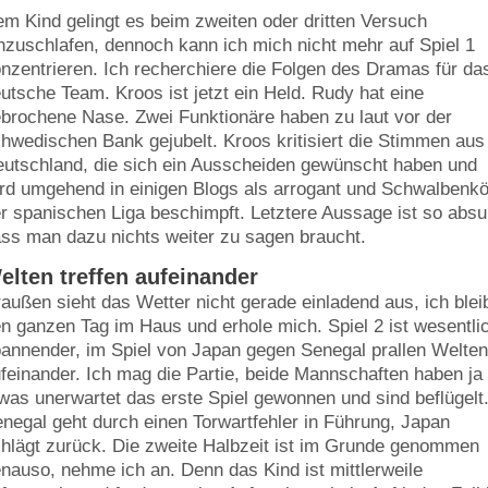
m Kind gelingt es beim zweiten oder dritten Versuch
nzuschlafen, dennoch kann ich mich nicht mehr auf Spiel 1
nzentrieren. Ich recherchiere die Folgen des Dramas für da
utsche Team. Kroos ist jetzt ein Held. Rudy hat eine
brochene Nase. Zwei Funktionäre haben zu laut vor der
hwedischen Bank gejubelt. Kroos kritisiert die Stimmen aus
utschland, die sich ein Ausscheiden gewünscht haben und
rd umgehend in einigen Blogs als arrogant und Schwalbenkö
r spanischen Liga beschimpft. Letztere Aussage ist so absu
ss man dazu nichts weiter zu sagen braucht.
elten treffen aufeinander
außen sieht das Wetter nicht gerade einladend aus, ich blei
n ganzen Tag im Haus und erhole mich. Spiel 2 ist wesentli
annender, im Spiel von Japan gegen Senegal prallen Welte
feinander. Ich mag die Partie, beide Mannschaften haben ja
was unerwartet das erste Spiel gewonnen und sind beflügelt
negal geht durch einen Torwartfehler in Führung, Japan
hlägt zurück. Die zweite Halbzeit ist im Grunde genommen
nauso, nehme ich an. Denn das Kind ist mittlerweile