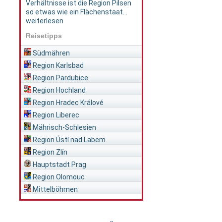
Verhältnisse ist die Region Pilsen
so etwas wie ein Flächenstaat...
weiterlesen
Reisetipps
Südmähren
Region Karlsbad
Region Pardubice
Region Hochland
Region Hradec Králové
Region Liberec
Mährisch-Schlesien
Region Ústí nad Labem
Region Zlín
Hauptstadt Prag
Region Olomouc
Mittelböhmen