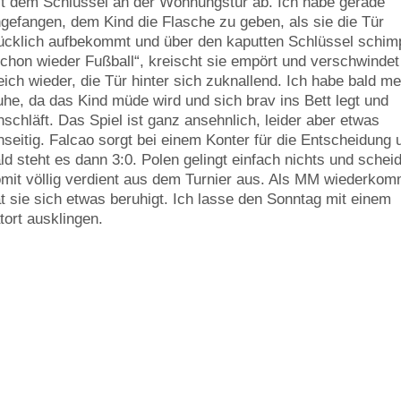
t dem Schlüssel an der Wohnungstür ab. Ich habe gerade
gefangen, dem Kind die Flasche zu geben, als sie die Tür
ücklich aufbekommt und über den kaputten Schlüssel schimp
chon wieder Fußball“, kreischt sie empört und verschwindet
eich wieder, die Tür hinter sich zuknallend. Ich habe bald m
he, da das Kind müde wird und sich brav ins Bett legt und
nschläft. Das Spiel ist ganz ansehnlich, leider aber etwas
nseitig. Falcao sorgt bei einem Konter für die Entscheidung 
ld steht es dann 3:0. Polen gelingt einfach nichts und schei
mit völlig verdient aus dem Turnier aus. Als MM wiederkom
t sie sich etwas beruhigt. Ich lasse den Sonntag mit einem
tort ausklingen.