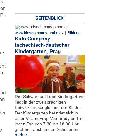
ist
der
? -
SEITENBLICK
|
www.kidscompany-praha.cz
Bildung
Kids Company -
tschechisch-deutscher
Kindergarten, Prag
ie
cht
nn
und
Der Schwerpunkt des Kindergartens
en
liegt in der zweisprachigen
Entwicklungsbegleitung der Kinder.
der
Der Kindergarten befindet sich in
einer Villa in Prag-Vinohrady und ist
jeden Tag von 7.30 bis 18.00 Uhr
geöffnet, auch in den Schulferien.
MM
mehr ›