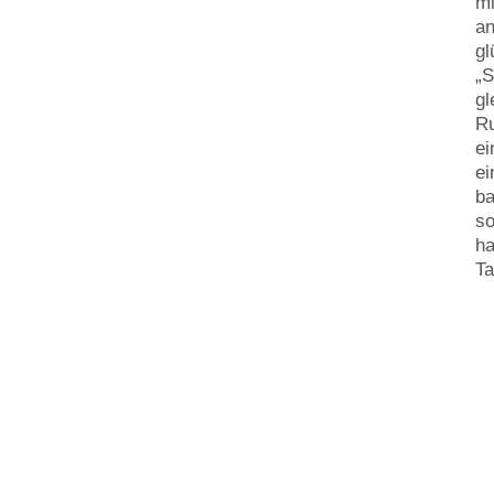
mi
an
gl
„S
gl
Ru
ei
ei
ba
so
ha
Ta