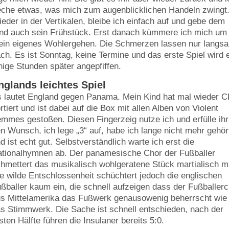
eche etwas, was mich zum augenblicklichen Handeln zwingt
eder in der Vertikalen, bleibe ich einfach auf und gebe dem
nd auch sein Frühstück. Erst danach kümmere ich mich um
in eigenes Wohlergehen. Die Schmerzen lassen nur langs
ch. Es ist Sonntag, keine Termine und das erste Spiel wird 
nige Stunden später angepfiffen.
nglands leichtes Spiel
 lautet England gegen Panama. Mein Kind hat mal wieder 
rtiert und ist dabei auf die Box mit allen Alben von Violent
mmes gestoßen. Diesen Fingerzeig nutze ich und erfülle ihr
n Wunsch, ich lege „3“ auf, habe ich lange nicht mehr gehör
d ist echt gut. Selbstverständlich warte ich erst die
tionalhymnen ab. Der panamesische Chor der Fußballer
hmettert das musikalisch wohlgeratene Stück martialisch mi
e wilde Entschlossenheit schüchtert jedoch die englischen
ßballer kaum ein, die schnell aufzeigen dass der Fußballer
s Mittelamerika das Fußwerk genausowenig beherrscht wie
s Stimmwerk. Die Sache ist schnell entschieden, nach der
sten Hälfte führen die Insulaner bereits 5:0.