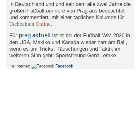
in Deutschland und und seit dem alle zwei Jahre die
großen Fußballtourniere von Prag aus beobachtet
N
e
und kommentiert, mit einer täglichen Kolumne für
u
Tschechien
Online
.
e
s
prag aktuell
Für
ist er bei der Fußball-WM 2026 in
P
den USA, Mexiko und Kanada wieder hart am Ball,
a
wenn es um Tricks, Täuschungen und Taktik im
s
weiteren Sinn geht: Sportsfreund Gerd Lemke.
s
w
Im Internet:
Facebook
o
r
t
a
n
f
o
r
d
e
r
n