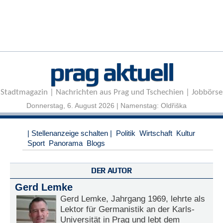
r
e
n
B
E
prag aktuell
N
U
T
Stadtmagazin | Nachrichten aus Prag und Tschechien | Jobbörse
Z
E
Donnerstag, 6. August 2026 | Namenstag: Oldřiška
R
A
| Stellenanzeige schalten |
Politik
Wirtschaft
Kultur
N
Sport
Panorama
Blogs
M
E
L
DER AUTOR
D
U
Gerd Lemke
N
Gerd Lemke, Jahrgang 1969, lehrte als
G
Lektor für Germanistik an der Karls-
Universität in Prag und lebt dem
B