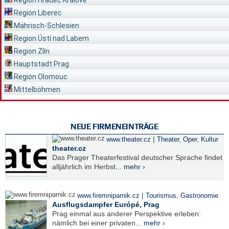
Region Hradec Králové
Region Liberec
Mährisch-Schlesien
Region Ústí nad Labem
Region Zlín
Hauptstadt Prag
Region Olomouc
Mittelböhmen
NEUE FIRMENEINTRÄGE
|
www.theater.cz
Theater, Oper
,
Kultur
theater.cz
Das Prager Theaterfestival deutscher Sprache findet
alljährlich im Herbst...
mehr ›
|
www.firemniparnik.cz
Tourismus
,
Gastronomie
Ausflugsdampfer Európé, Prag
Prag einmal aus anderer Perspektive erleben:
nämlich bei einer privaten...
mehr ›