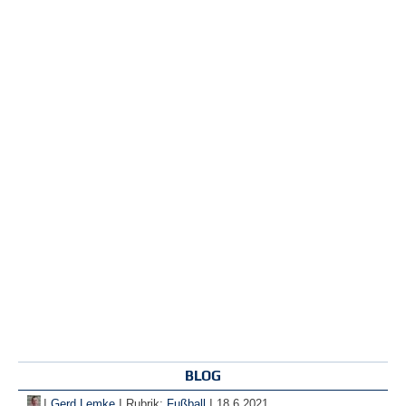
BLOG
|
|
|
Gerd Lemke
Rubrik:
Fußball
18.6.2021