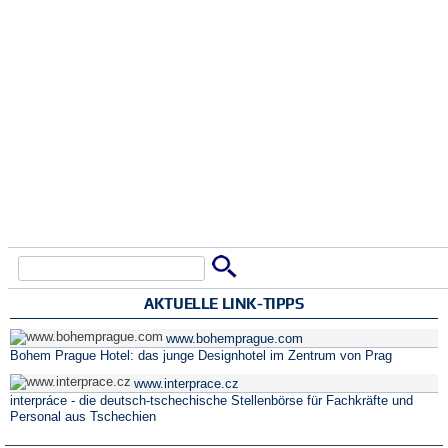
Suche
Suchformular
AKTUELLE LINK-TIPPS
www.bohemprague.com
Bohem Prague Hotel: das junge Designhotel im Zentrum von Prag
www.interprace.cz
interpráce - die deutsch-tschechische Stellenbörse für Fachkräfte und
Personal aus Tschechien