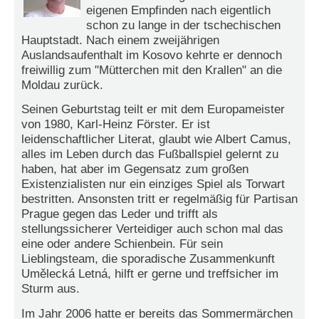
eigenen Empfinden nach eigentlich
e
schon zu lange in der tschechischen
n
u
Hauptstadt. Nach einem zweijährigen
t
Auslandsaufenthalt im Kosovo kehrte er dennoch
z
freiwillig zum "Mütterchen mit den Krallen" an die
e
Moldau zurück.
r
n
Seinen Geburtstag teilt er mit dem Europameister
a
von 1980, Karl-Heinz Förster. Er ist
m
leidenschaftlicher Literat, glaubt wie Albert Camus,
e
*
alles im Leben durch das Fußballspiel gelernt zu
haben, hat aber im Gegensatz zum großen
Existenzialisten nur ein einziges Spiel als Torwart
P
bestritten. Ansonsten tritt er regelmäßig für Partisan
a
Prague gegen das Leder und trifft als
s
stellungssicherer Verteidiger auch schon mal das
s
eine oder andere Schienbein. Für sein
w
Lieblingsteam, die sporadische Zusammenkunft
o
Umělecká Letná, hilft er gerne und treffsicher im
r
t
Sturm aus.
*
Im Jahr 2006 hatte er bereits das Sommermärchen