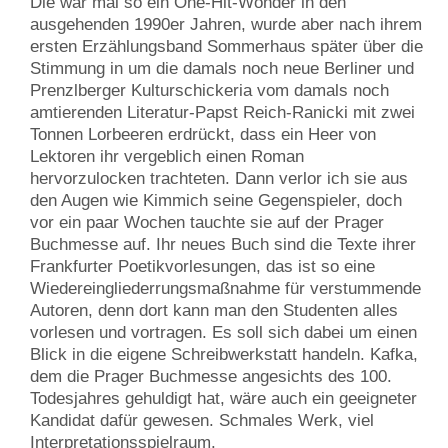
Die war mal so ein One-Hit-Wonder in den
ausgehenden 1990er Jahren, wurde aber nach ihrem
ersten Erzählungsband Sommerhaus später über die
Stimmung in um die damals noch neue Berliner und
Prenzlberger Kulturschickeria vom damals noch
amtierenden Literatur-Papst Reich-Ranicki mit zwei
Tonnen Lorbeeren erdrückt, dass ein Heer von
Lektoren ihr vergeblich einen Roman
hervorzulocken trachteten. Dann verlor ich sie aus
den Augen wie Kimmich seine Gegenspieler, doch
vor ein paar Wochen tauchte sie auf der Prager
Buchmesse auf. Ihr neues Buch sind die Texte ihrer
Frankfurter Poetikvorlesungen, das ist so eine
Wiedereingliederrungsmaßnahme für verstummende
Autoren, denn dort kann man den Studenten alles
vorlesen und vortragen. Es soll sich dabei um einen
Blick in die eigene Schreibwerkstatt handeln. Kafka,
dem die Prager Buchmesse angesichts des 100.
Todesjahres gehuldigt hat, wäre auch ein geeigneter
Kandidat dafür gewesen. Schmales Werk, viel
Interpretationsspielraum.