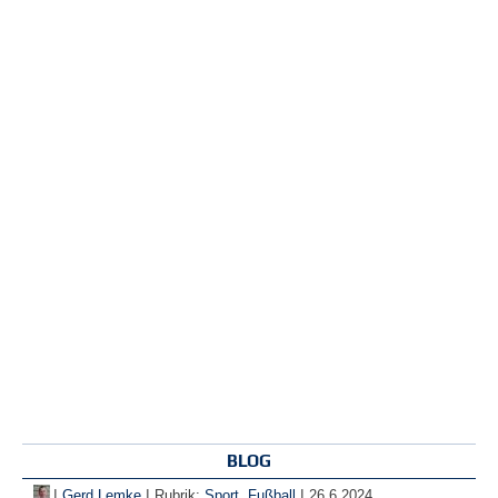
BLOG
|
|
|
Gerd Lemke
Rubrik:
Sport
,
Fußball
26.6.2024