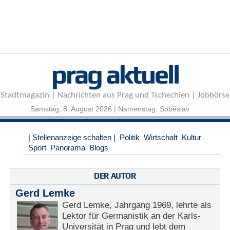
r
e
n
B
E
prag aktuell
N
U
T
Stadtmagazin | Nachrichten aus Prag und Tschechien | Jobbörse
Z
E
Samstag, 8. August 2026 | Namenstag: Soběslav
R
A
| Stellenanzeige schalten |
Politik
Wirtschaft
Kultur
N
Sport
Panorama
Blogs
M
E
L
DER AUTOR
D
U
Gerd Lemke
N
Gerd Lemke, Jahrgang 1969, lehrte als
G
Lektor für Germanistik an der Karls-
Universität in Prag und lebt dem
B