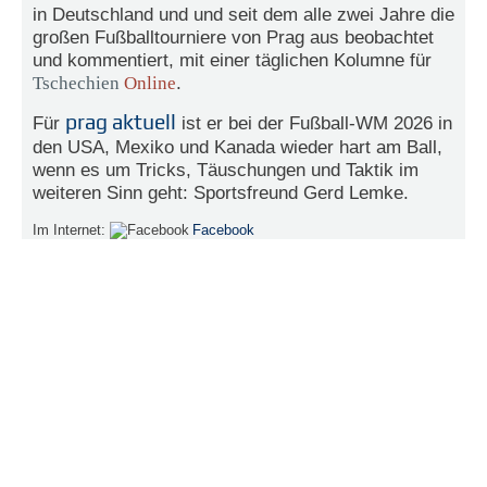
in Deutschland und und seit dem alle zwei Jahre die
großen Fußballtourniere von Prag aus beobachtet
N
e
und kommentiert, mit einer täglichen Kolumne für
u
Tschechien
Online
.
e
s
prag aktuell
Für
ist er bei der Fußball-WM 2026 in
P
den USA, Mexiko und Kanada wieder hart am Ball,
a
wenn es um Tricks, Täuschungen und Taktik im
s
weiteren Sinn geht: Sportsfreund Gerd Lemke.
s
w
Im Internet:
Facebook
o
r
t
a
n
f
o
r
d
e
r
n