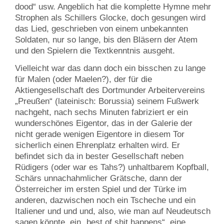
dood“ usw. Angeblich hat die komplette Hymne mehr
Strophen als Schillers Glocke, doch gesungen wird
das Lied, geschrieben von einem unbekannten
Soldaten, nur so lange, bis den Bläsern der Atem
und den Spielern die Textkenntnis ausgeht.
Vielleicht war das dann doch ein bisschen zu lange
für Malen (oder Maelen?), der für die
Aktiengesellschaft des Dortmunder Arbeitervereins
„Preußen“ (lateinisch: Borussia) seinem Fußwerk
nachgeht, nach sechs Minuten fabriziert er ein
wunderschönes Eigentor, das in der Galerie der
nicht gerade wenigen Eigentore in diesem Tor
sicherlich einen Ehrenplatz erhalten wird. Er
befindet sich da in bester Gesellschaft neben
Rüdigers (oder war es Tahs?) unhaltbarem Kopfball,
Schärs unnachahmlicher Grätsche, dann der
Österreicher im ersten Spiel und der Türke im
anderen, dazwischen noch ein Tscheche und ein
Italiener und und und, also, wie man auf Neudeutsch
sagen könnte, ein „best of shit happens“, eine