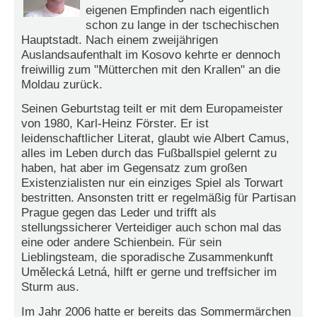
eigenen Empfinden nach eigentlich
e
schon zu lange in der tschechischen
n
u
Hauptstadt. Nach einem zweijährigen
t
Auslandsaufenthalt im Kosovo kehrte er dennoch
z
freiwillig zum "Mütterchen mit den Krallen" an die
e
Moldau zurück.
r
n
Seinen Geburtstag teilt er mit dem Europameister
a
von 1980, Karl-Heinz Förster. Er ist
m
leidenschaftlicher Literat, glaubt wie Albert Camus,
e
*
alles im Leben durch das Fußballspiel gelernt zu
haben, hat aber im Gegensatz zum großen
Existenzialisten nur ein einziges Spiel als Torwart
P
bestritten. Ansonsten tritt er regelmäßig für Partisan
a
Prague gegen das Leder und trifft als
s
stellungssicherer Verteidiger auch schon mal das
s
eine oder andere Schienbein. Für sein
w
Lieblingsteam, die sporadische Zusammenkunft
o
Umělecká Letná, hilft er gerne und treffsicher im
r
t
Sturm aus.
*
Im Jahr 2006 hatte er bereits das Sommermärchen