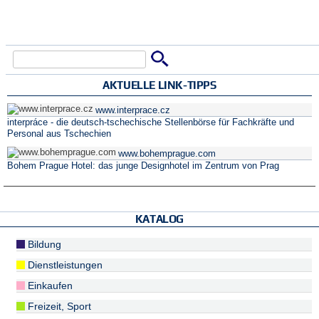
Suche
Suchformular
AKTUELLE LINK-TIPPS
www.interprace.cz
interpráce - die deutsch-tschechische Stellenbörse für Fachkräfte und
Personal aus Tschechien
www.bohemprague.com
Bohem Prague Hotel: das junge Designhotel im Zentrum von Prag
KATALOG
Bildung
Dienstleistungen
Einkaufen
Freizeit, Sport