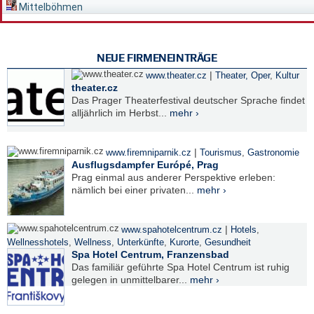
Mittelböhmen
NEUE FIRMENEINTRÄGE
|
www.theater.cz
Theater, Oper
,
Kultur
theater.cz
Das Prager Theaterfestival deutscher Sprache findet
alljährlich im Herbst...
mehr ›
|
www.firemniparnik.cz
Tourismus
,
Gastronomie
Ausflugsdampfer Európé, Prag
Prag einmal aus anderer Perspektive erleben:
nämlich bei einer privaten...
mehr ›
|
www.spahotelcentrum.cz
Hotels
,
Wellnesshotels
,
Wellness
,
Unterkünfte
,
Kurorte
,
Gesundheit
Spa Hotel Centrum, Franzensbad
Das familiär geführte Spa Hotel Centrum ist ruhig
gelegen in unmittelbarer...
mehr ›