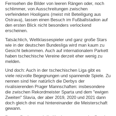
Fernsehen die Bilder von leeren Rängen oder, noch
N
schlimmer, von Ausschreitungen zwischen
e
verfeindeten Hooligans (meist mit Beteiligung aus
u
Ostrava), lassen einen Besuch im Fußballstadion auf
e
den ersten Blick nicht besonders verlockend
s
erscheinen.
P
a
Tatsächlich, Weltklassespieler und ganz große Stars
s
wie in der deutschen Bundesliga wird man kaum zu
s
Gesicht bekommen. Auch auf internationalem Parkett
w
o
haben tschechische Vereine derzeit eher wenig zu
r
melden.
t
a
Und doch: Auch in der tschechischen Liga gibt es
n
viele reizvolle Begegnungen und spannende Spiele. Zu
f
nennen sind hier natürlich die Derbys der
o
rivalisierenden Prager Mannschaften: insbesondere
r
die zwischen Rekordmeister Sparta und dem "ewigen
d
e
Zweiten" Slavia, der aber 2019, 2020 und 2021 dann
r
doch gleich drei mal hintereinander die Meisterschaft
n
gewann.