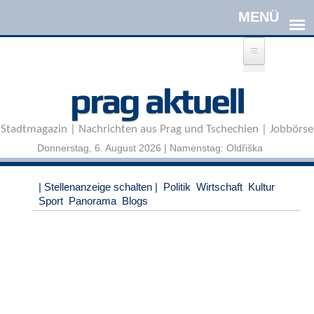
Direkt zum Inhalt
A
prag aktuell
n
m
e
Stadtmagazin | Nachrichten aus Prag und Tschechien | Jobbörse
l
d
Donnerstag, 6. August 2026 | Namenstag: Oldřiška
e
n
|
| Stellenanzeige schalten |
Politik
Wirtschaft
Kultur
R
Sport
Panorama
Blogs
e
g
i
s
t
r
i
e