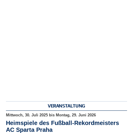
r
e
n
B
E
N
U
T
Z
E
R
A
N
M
E
L
D
VERANSTALTUNG
U
N
Mittwoch, 30. Juli 2025
bis
Montag, 29. Juni 2026
G
Heimspiele des Fußball-Rekordmeisters
AC Sparta Praha
B