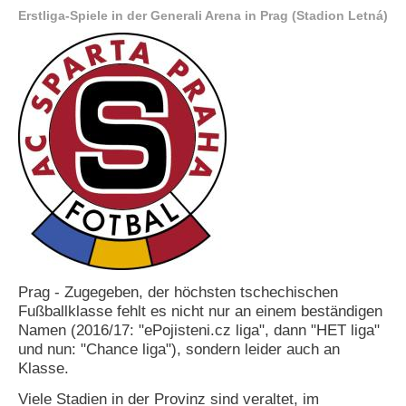
Erstliga-Spiele in der Generali Arena in Prag (Stadion Letná)
e
n
u
t
z
e
r
n
a
m
e
*
P
a
s
Prag - Zugegeben, der höchsten tschechischen
s
Fußballklasse fehlt es nicht nur an einem beständigen
w
Namen (2016/17: "ePojisteni.cz liga", dann "HET liga"
o
und nun: "Chance liga"), sondern leider auch an
r
t
Klasse.
*
Viele Stadien in der Provinz sind veraltet, im