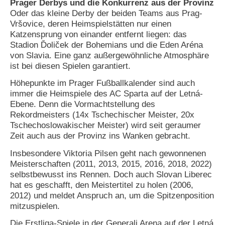
Prager Derbys und die Konkurrenz aus der Provinz
Oder das kleine Derby der beiden Teams aus Prag-
Vršovice, deren Heimspielstätten nur einen
Katzensprung von einander entfernt liegen: das
Stadion Ďoliček der Bohemians und die Eden Aréna
von Slavia. Eine ganz außergewöhnliche Atmosphäre
ist bei diesen Spielen garantiert.
Höhepunkte im Prager Fußballkalender sind auch
immer die Heimspiele des AC Sparta auf der Letná-
Ebene. Denn die Vormachtstellung des
Rekordmeisters (14x Tschechischer Meister, 20x
Tschechoslowakischer Meister) wird seit geraumer
Zeit auch aus der Provinz ins Wanken gebracht.
Insbesondere Viktoria Pilsen geht nach gewonnenen
Meisterschaften (2011, 2013, 2015, 2016, 2018, 2022)
selbstbewusst ins Rennen. Doch auch Slovan Liberec
hat es geschafft, den Meistertitel zu holen (2006,
2012) und meldet Anspruch an, um die Spitzenposition
mitzuspielen.
Die Erstliga-Spiele in der Generali Arena auf der Letná