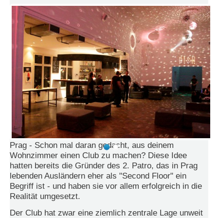
N
e
u
e
s
P
a
s
s
w
o
r
t
a
n
Prag - Schon mal daran gedacht, aus deinem
f
Wohnzimmer einen Club zu machen? Diese Idee
o
hatten bereits die Gründer des 2. Patro, das in Prag
r
d
lebenden Ausländern eher als "Second Floor" ein
e
Begriff ist - und haben sie vor allem erfolgreich in die
r
Realität umgesetzt.
n
Der Club hat zwar eine ziemlich zentrale Lage unweit