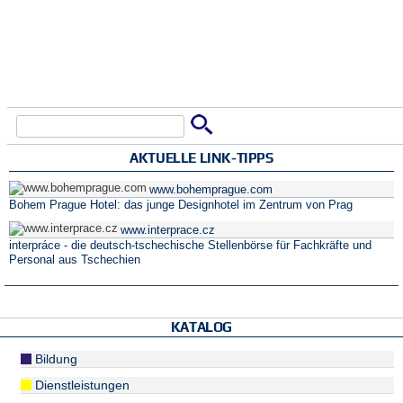
Suche
Suchformular
AKTUELLE LINK-TIPPS
www.bohemprague.com
Bohem Prague Hotel: das junge Designhotel im Zentrum von Prag
www.interprace.cz
interpráce - die deutsch-tschechische Stellenbörse für Fachkräfte und
Personal aus Tschechien
KATALOG
Bildung
Dienstleistungen