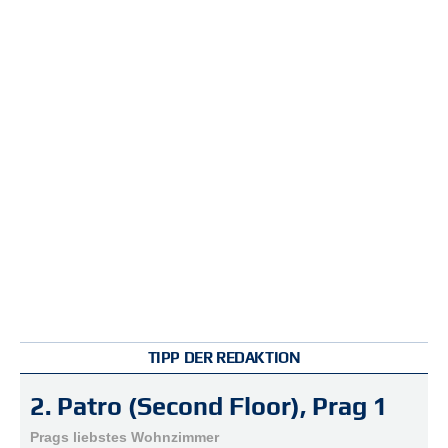
e
n
u
t
z
e
r
n
a
m
e
*
P
a
s
s
w
TIPP DER REDAKTION
o
r
2. Patro (Second Floor), Prag 1
t
*
Prags liebstes Wohnzimmer