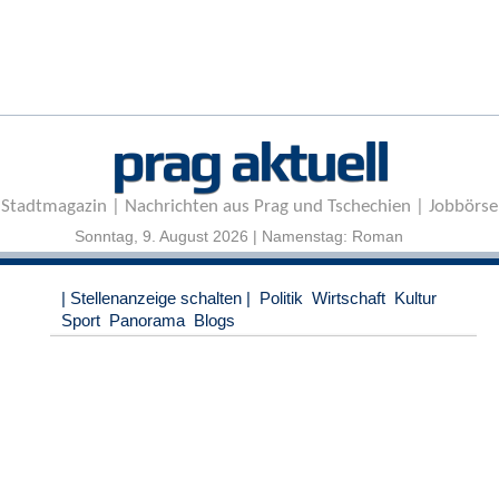
r
e
n
B
E
prag aktuell
N
U
T
Stadtmagazin | Nachrichten aus Prag und Tschechien | Jobbörse
Z
E
Sonntag, 9. August 2026 | Namenstag: Roman
R
A
| Stellenanzeige schalten |
Politik
Wirtschaft
Kultur
N
Sport
Panorama
Blogs
M
E
L
D
U
N
G
B