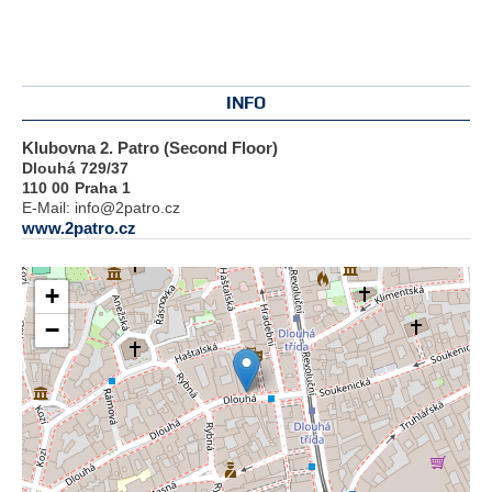
INFO
Klubovna 2. Patro (Second Floor)
Dlouhá 729/37
110 00
Praha 1
E-Mail:
info@2patro.cz
www.2patro.cz
+
−