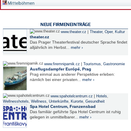
Mittelböhmen
NEUE FIRMENEINTRÄGE
|
www.theater.cz
Theater, Oper
,
Kultur
theater.cz
Das Prager Theaterfestival deutscher Sprache findet
alljährlich im Herbst...
mehr ›
|
www.firemniparnik.cz
Tourismus
,
Gastronomie
Ausflugsdampfer Európé, Prag
Prag einmal aus anderer Perspektive erleben:
nämlich bei einer privaten...
mehr ›
|
www.spahotelcentrum.cz
Hotels
,
Wellnesshotels
,
Wellness
,
Unterkünfte
,
Kurorte
,
Gesundheit
Spa Hotel Centrum, Franzensbad
Das familiär geführte Spa Hotel Centrum ist ruhig
gelegen in unmittelbarer...
mehr ›