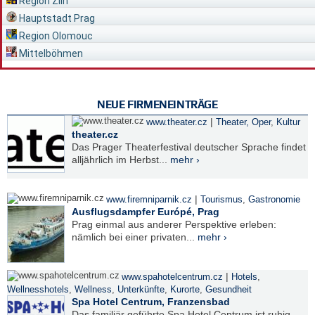
Region Zlín
Hauptstadt Prag
Region Olomouc
Mittelböhmen
NEUE FIRMENEINTRÄGE
|
www.theater.cz
Theater, Oper
,
Kultur
theater.cz
Das Prager Theaterfestival deutscher Sprache findet
alljährlich im Herbst...
mehr ›
|
www.firemniparnik.cz
Tourismus
,
Gastronomie
Ausflugsdampfer Európé, Prag
Prag einmal aus anderer Perspektive erleben:
nämlich bei einer privaten...
mehr ›
|
www.spahotelcentrum.cz
Hotels
,
Wellnesshotels
,
Wellness
,
Unterkünfte
,
Kurorte
,
Gesundheit
Spa Hotel Centrum, Franzensbad
Das familiär geführte Spa Hotel Centrum ist ruhig