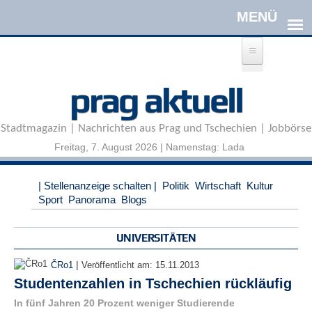
Direkt zum Inhalt
A
prag aktuell
n
m
e
Stadtmagazin | Nachrichten aus Prag und Tschechien | Jobbörse
l
d
Freitag, 7. August 2026 | Namenstag: Lada
e
n
|
| Stellenanzeige schalten |
Politik
Wirtschaft
Kultur
R
Sport
Panorama
Blogs
e
g
i
UNIVERSITÄTEN
s
t
|
ČRo1
Veröffentlicht am:
15.11.2013
r
Studentenzahlen in Tschechien rückläufig
i
e
In fünf Jahren 20 Prozent weniger Studierende