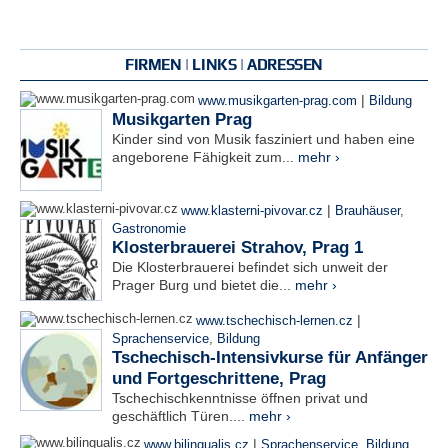
FIRMEN | LINKS | ADRESSEN
|
www.musikgarten-prag.com
Bildung
Musikgarten Prag
Kinder sind von Musik fasziniert und haben eine
angeborene Fähigkeit zum...
mehr ›
|
www.klasterni-pivovar.cz
Brauhäuser
,
Gastronomie
Klosterbrauerei Strahov, Prag 1
Die Klosterbrauerei befindet sich unweit der
Prager Burg und bietet die...
mehr ›
|
www.tschechisch-lernen.cz
Sprachenservice
,
Bildung
Tschechisch-Intensivkurse für Anfänger
und Fortgeschrittene, Prag
Tschechischkenntnisse öffnen privat und
geschäftlich Türen....
mehr ›
|
www.bilingualis.cz
Sprachenservice
,
Bildung