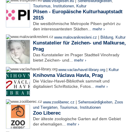
|
www.visitpilsen.eu
Sehenswürdigkeiten
,
Tourismus
,
Institutionen
,
Kultur
Pilsen - Europäische Kulturhauptstadt
2015
Die westböhmische Metropole Pilsen gehört zu
den interessantesten Städten...
mehr ›
|
www.malovanikresleni.cz
Bildung
,
Kultur
Kunstatelier für Zeichen- und Malkurse,
Prag
Das Kunstatelier im Prager Stadtteil Vinohrady
bietet Zeichen- und...
mehr ›
|
www.vaclavhavel-library.org
Kultur
Knihovna Václava Havla, Prag
Die Václav-Havel-Bibliothek sammelt und
digitalisiert Schriftstücke, Fotos...
mehr ›
|
www.zooliberec.cz
Sehenswürdigkeiten
,
Zoos
und Tiergärten
,
Tourismus
,
Institutionen
Zoo Liberec
Der älteste zoologische Garten auf dem Gebiet
der ehemaligen...
mehr ›