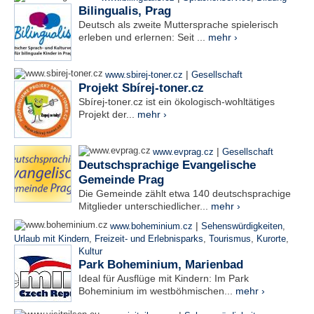
Bilingualis, Prag
Deutsch als zweite Muttersprache spielerisch
erleben und erlernen: Seit ...
mehr ›
|
www.sbirej-toner.cz
Gesellschaft
Projekt Sbírej-toner.cz
Sbírej-toner.cz ist ein ökologisch-wohltätiges
Projekt der...
mehr ›
|
www.evprag.cz
Gesellschaft
Deutschsprachige Evangelische
Gemeinde Prag
Die Gemeinde zählt etwa 140 deutschsprachige
Mitglieder unterschiedlicher...
mehr ›
|
www.boheminium.cz
Sehenswürdigkeiten
,
Urlaub mit Kindern
,
Freizeit- und Erlebnisparks
,
Tourismus
,
Kurorte
,
Kultur
Park Boheminium, Marienbad
Ideal für Ausflüge mit Kindern: Im Park
Boheminium im westböhmischen...
mehr ›