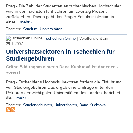
r
Prag - Die Zahl der Studenten an tschechischen Hochschulen
e
wird in den nächsten fünf Jahren um zwanzig Prozent
n
zurückgehen. Davon geht das Prager Schulministerium in
einer...
mehr ›
B
Themen:
Studium
,
Universitäten
E
N
|
Tschechien Online
Veröffentlicht am:
U
29.1.2007
T
Universitätsrektoren in Tschechien für
Z
Studiengebühren
E
Grüne Bildungsministerin Dana Kuchtová ist dagegen -
R
vorerst
A
N
Prag - Tschechiens Hochschulrektoren fordern die Einführung
M
von Studiengebühren.Das ergab eine Umfrage unter den
E
Rektoren der wichtigsten Universitäten des Landes, berichtet
L
die...
mehr ›
D
Themen:
Studiengebühren
,
Universitäten
,
Dana Kuchtová
U
N
G
B