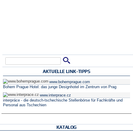
Suche
Suchformular
AKTUELLE LINK-TIPPS
www.bohemprague.com
Bohem Prague Hotel: das junge Designhotel im Zentrum von Prag
www.interprace.cz
interpráce - die deutsch-tschechische Stellenbörse für Fachkräfte und
Personal aus Tschechien
KATALOG