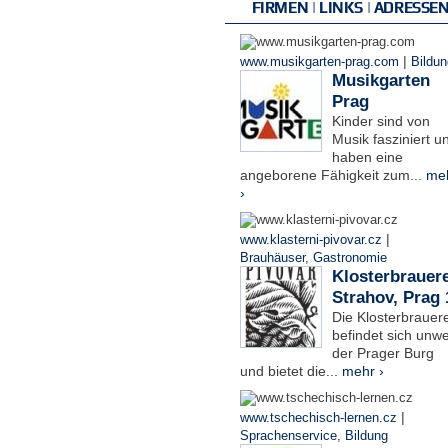
FIRMEN | LINKS | ADRESSE
|
www.musikgarten-prag.com
Bildun
Musikgarten
Prag
Kinder sind von
Musik fasziniert u
haben eine
angeborene Fähigkeit zum...
me
›
|
www.klasterni-pivovar.cz
Brauhäuser
,
Gastronomie
Klosterbrauere
Strahov, Prag 
Die Klosterbrauere
befindet sich unwe
der Prager Burg
und bietet die...
mehr ›
|
www.tschechisch-lernen.cz
Sprachenservice
,
Bildung