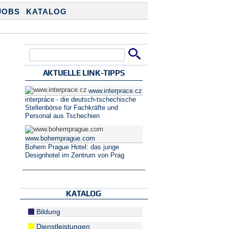
JOBS
KATALOG
Suche
Suchformular
AKTUELLE LINK-TIPPS
www.interprace.cz
interpráce - die deutsch-tschechische
Stellenbörse für Fachkräfte und
Personal aus Tschechien
www.bohemprague.com
Bohem Prague Hotel: das junge
Designhotel im Zentrum von Prag
KATALOG
Bildung
Dienstleistungen