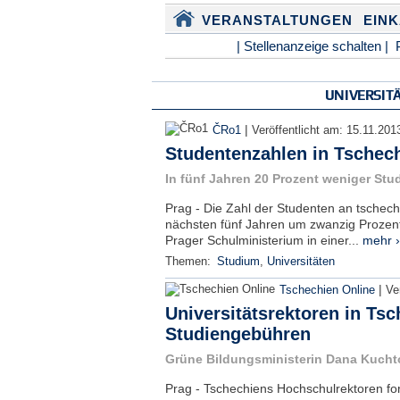
VERANSTALTUNGEN
EIN
| Stellenanzeige schalten |
UNIVERSIT
|
ČRo1
Veröffentlicht am:
15.11.201
Studentenzahlen in Tschech
In fünf Jahren 20 Prozent weniger Stu
Prag - Die Zahl der Studenten an tschec
nächsten fünf Jahren um zwanzig Prozen
Prager Schulministerium in einer...
mehr ›
Themen:
Studium
,
Universitäten
|
Tschechien Online
Ve
Universitätsrektoren in Tsc
Studiengebühren
Grüne Bildungsministerin Dana Kuchto
Prag - Tschechiens Hochschulrektoren fo