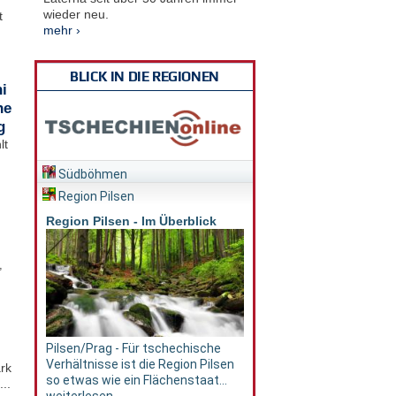
wieder neu.
t
mehr ›
BLICK IN DIE REGIONEN
i
he
g
lt
Südböhmen
Region Pilsen
Region Pilsen - Im Überblick
,
Pilsen/Prag - Für tschechische
Verhältnisse ist die Region Pilsen
rk
so etwas wie ein Flächenstaat...
..