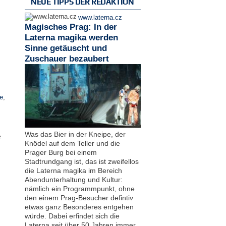
NEUE TIPPS DER REDAKTION
www.laterna.cz
Magisches Prag: In der
Laterna magika werden
Sinne getäuscht und
Zuschauer bezaubert
e
,
Was das Bier in der Kneipe, der
e
Knödel auf dem Teller und die
Prager Burg bei einem
Stadtrundgang ist, das ist zweifellos
die Laterna magika im Bereich
Abendunterhaltung und Kultur:
nämlich ein Programmpunkt, ohne
den einem Prag-Besucher defintiv
etwas ganz Besonderes entgehen
würde. Dabei erfindet sich die
Laterna seit über 50 Jahren immer