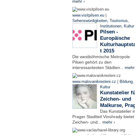
mehr ›
|
www.visitpilsen.eu
Sehenswürdigkeiten
,
Tourismus
,
Institutionen
,
Kultur
Pilsen -
Europäische
Kulturhauptst
t 2015
Die westböhmische Metropole
Pilsen gehört zu den
interessantesten Städten...
mehr
|
www.malovanikresleni.cz
Bildung
,
Kultur
Kunstatelier f
Zeichen- und
Malkurse, Pra
Das Kunstatelier 
Prager Stadtteil Vinohrady bietet
Zeichen- und...
mehr ›