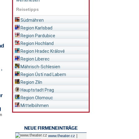
weiterlesen
Reisetipps
Südmähren
Region Karlsbad
Region Pardubice
Region Hochland
ad
Region Hradec Králové
Region Liberec
Mährisch-Schlesien
 ›
Region Ústí nad Labem
Region Zlín
Hauptstadt Prag
ür
Region Olomouc
Mittelböhmen
g
im
NEUE FIRMENEINTRÄGE
|
www.theater.cz