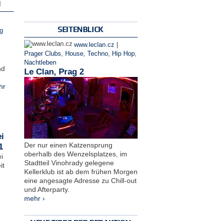
N
SEITENBLICK
g
|
www.leclan.cz
Prager Clubs
,
House, Techno, Hip Hop
,
Nachtleben
nd
Le Clan, Prag 2
hr
i
Der nur einen Katzensprung
1
oberhalb des Wenzelsplatzes, im
i
Stadtteil Vinohrady gelegene
it
Kellerklub ist ab dem frühen Morgen
eine angesagte Adresse zu Chill-out
und Afterparty.
mehr ›