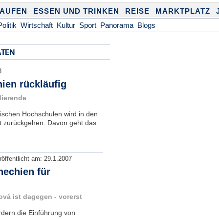
KAUFEN
ESSEN UND TRINKEN
REISE
MARKTPLATZ
Politik
Wirtschaft
Kultur
Sport
Panorama
Blogs
ÄTEN
3
ien rückläufig
dierende
hischen Hochschulen wird in den
t zurückgehen. Davon geht das
röffentlicht am:
29.1.2007
hechien für
vá ist dagegen - vorerst
rdern die Einführung von