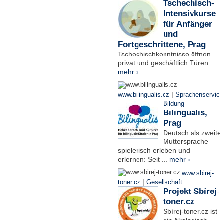
Tschechisch-
Intensivkurse
für Anfänger
und
Fortgeschrittene, Prag
Tschechischkenntnisse öffnen
privat und geschäftlich Türen....
mehr ›
|
www.bilingualis.cz
Sprachenservic
Bildung
Bilingualis,
Prag
Deutsch als zweit
Muttersprache
spielerisch erleben und
erlernen: Seit ...
mehr ›
www.sbirej-
|
toner.cz
Gesellschaft
Projekt Sbírej-
toner.cz
Sbírej-toner.cz ist