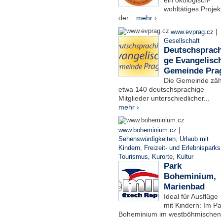
ein ökologisch-
wohltätiges Projek
der...
mehr ›
|
www.evprag.cz
Gesellschaft
Deutschsprach
ge Evangelisc
Gemeinde Pra
Die Gemeinde zäh
etwa 140 deutschsprachige
Mitglieder unterschiedlicher...
mehr ›
|
www.boheminium.cz
Sehenswürdigkeiten
,
Urlaub mit
Kindern
,
Freizeit- und Erlebnisparks
Tourismus
,
Kurorte
,
Kultur
Park
Boheminium,
Marienbad
Ideal für Ausflüge
mit Kindern: Im Pa
Boheminium im westböhmischen.