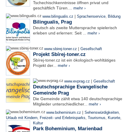
Tschechischkenntnisse öffnen privat und
geschäftlich Türen....
mehr ›
|
www.bilingualis.cz
Sprachenservice
,
Bildung
Bilingualis, Prag
Deutsch als zweite Muttersprache spielerisch
erleben und erlernen: Seit ...
mehr ›
|
www.sbirej-toner.cz
Gesellschaft
Projekt Sbírej-toner.cz
Sbírej-toner.cz ist ein ökologisch-wohltätiges
Projekt der...
mehr ›
|
www.evprag.cz
Gesellschaft
Deutschsprachige Evangelische
Gemeinde Prag
Die Gemeinde zählt etwa 140 deutschsprachige
Mitglieder unterschiedlicher...
mehr ›
|
www.boheminium.cz
Sehenswürdigkeiten
,
Urlaub mit Kindern
,
Freizeit- und Erlebnisparks
,
Tourismus
,
Kurorte
,
Kultur
Park Boheminium, Marienbad