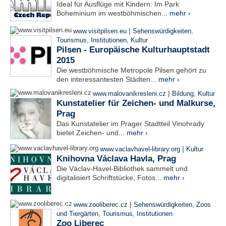
Ideal für Ausflüge mit Kindern: Im Park
Boheminium im westböhmischen...
mehr ›
|
www.visitpilsen.eu
Sehenswürdigkeiten
,
Tourismus
,
Institutionen
,
Kultur
Pilsen - Europäische Kulturhauptstadt
2015
Die westböhmische Metropole Pilsen gehört zu
den interessantesten Städten...
mehr ›
|
www.malovanikresleni.cz
Bildung
,
Kultur
Kunstatelier für Zeichen- und Malkurse,
Prag
Das Kunstatelier im Prager Stadtteil Vinohrady
bietet Zeichen- und...
mehr ›
|
www.vaclavhavel-library.org
Kultur
Knihovna Václava Havla, Prag
Die Václav-Havel-Bibliothek sammelt und
digitalisiert Schriftstücke, Fotos...
mehr ›
|
www.zooliberec.cz
Sehenswürdigkeiten
,
Zoos
und Tiergärten
,
Tourismus
,
Institutionen
Zoo Liberec