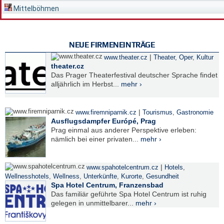
Mittelböhmen
NEUE FIRMENEINTRÄGE
|
www.theater.cz
Theater, Oper
,
Kultur
theater.cz
Das Prager Theaterfestival deutscher Sprache findet
alljährlich im Herbst...
mehr ›
|
www.firemniparnik.cz
Tourismus
,
Gastronomie
Ausflugsdampfer Európé, Prag
Prag einmal aus anderer Perspektive erleben:
nämlich bei einer privaten...
mehr ›
|
www.spahotelcentrum.cz
Hotels
,
Wellnesshotels
,
Wellness
,
Unterkünfte
,
Kurorte
,
Gesundheit
Spa Hotel Centrum, Franzensbad
Das familiär geführte Spa Hotel Centrum ist ruhig
gelegen in unmittelbarer...
mehr ›