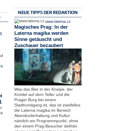
NEUE TIPPS DER REDAKTION
N
www.laterna.cz
Magisches Prag: In der
Laterna magika werden
g
Sinne getäuscht und
Zuschauer bezaubert
nd
hr
Was das Bier in der Kneipe, der
Knödel auf dem Teller und die
i
Prager Burg bei einem
1
Stadtrundgang ist, das ist zweifellos
i
die Laterna magika im Bereich
it
Abendunterhaltung und Kultur:
nämlich ein Programmpunkt, ohne
den einem Prag-Besucher defintiv