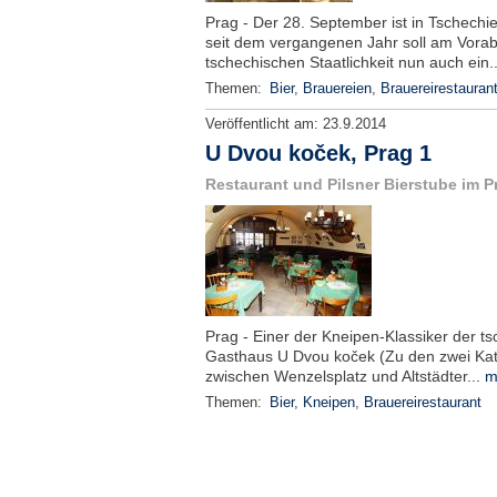
Prag - Der 28. September ist in Tschechie
seit dem vergangenen Jahr soll am Vora
tschechischen Staatlichkeit nun auch ein.
Themen:
Bier
,
Brauereien
,
Brauereirestauran
Veröffentlicht am:
23.9.2014
U Dvou koček, Prag 1
Restaurant und Pilsner Bierstube im P
Prag - Einer der Kneipen-Klassiker der ts
Gasthaus U Dvou koček (Zu den zwei Katz
zwischen Wenzelsplatz und Altstädter...
m
Themen:
Bier
,
Kneipen
,
Brauereirestaurant