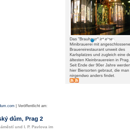
Das "Brauhaus" ist eine
Minibrauerei mit angeschlossen
Brauereirestaurant unweit des
Karlsplatzes und zugleich eine d
ältesten Kleinbrauereien in Prag.
Seit Ende der 90er Jahre werde
hier Biersorten gebraut, die man
nirgendwo anders findet.
|
ydum.com
Veröffentlicht am:
ský dům, Prag 2
áměstí und I. P. Pavlova im