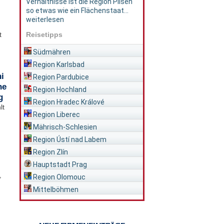
Verhältnisse ist die Region Pilsen
so etwas wie ein Flächenstaat...
weiterlesen
Reisetipps
t
Südmähren
Region Karlsbad
i
Region Pardubice
he
Region Hochland
g
Region Hradec Králové
lt
Region Liberec
Mährisch-Schlesien
Region Ústí nad Labem
Region Zlín
Hauptstadt Prag
,
Region Olomouc
Mittelböhmen