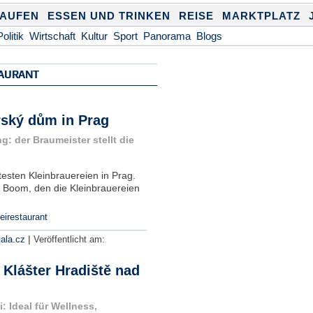
KAUFEN
ESSEN UND TRINKEN
REISE
MARKTPLATZ
Politik
Wirtschaft
Kultur
Sport
Panorama
Blogs
TAURANT
rský dům in Prag
: der Braumeister stellt die
testen Kleinbrauereien in Prag.
m Boom, den die Kleinbrauereien
eirestaurant
|
ala.cz
Veröffentlicht am:
 Klášter Hradiště nad
: Ideal für Wellness,