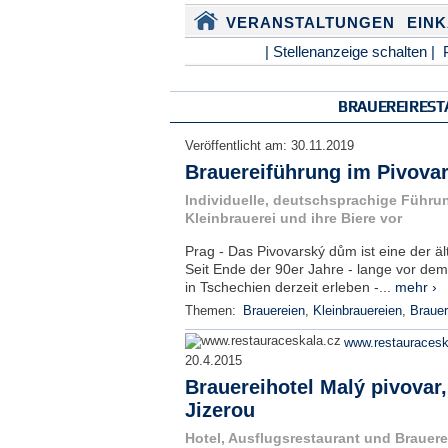
VERANSTALTUNGEN
EIN
| Stellenanzeige schalten |
BRAUEREIRES
Veröffentlicht am:
30.11.2019
Brauereiführung im Pivova
Individuelle, deutschsprachige Führung
Kleinbrauerei und ihre Biere vor
Prag - Das Pivovarský dům ist eine der äl
Seit Ende der 90er Jahre - lange vor de
in Tschechien derzeit erleben -...
mehr ›
Themen:
Brauereien
,
Kleinbrauereien
,
Brauer
www.restauracesk
20.4.2015
Brauereihotel Malý pivovar,
Jizerou
Hotel, Ausflugsrestaurant und Brauerei