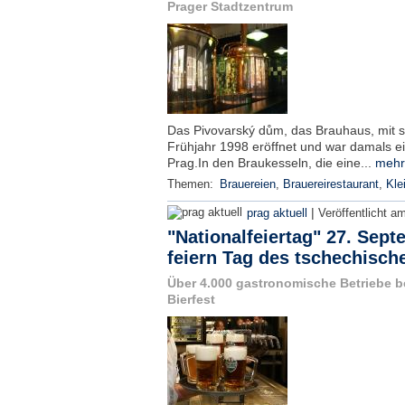
Prager Stadtzentrum
Das Pivovarský dům, das Brauhaus, mit 
Frühjahr 1998 eröffnet und war damals ei
Prag.In den Braukesseln, die eine...
mehr
Themen:
Brauereien
,
Brauereirestaurant
,
Kle
|
prag aktuell
Veröffentlicht a
"Nationalfeiertag" 27. Sep
feiern Tag des tschechisch
Über 4.000 gastronomische Betriebe b
Bierfest