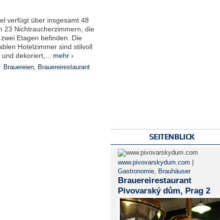
el verfügt über insgesamt 48
in 23 Nichtraucherzimmern, die
 zwei Etagen befinden. Die
blen Hotelzimmer sind stilvoll
 und dekoriert,...
mehr ›
:
Brauereien
,
Brauereirestaurant
SEITENBLICK
|
www.pivovarskydum.com
Gastronomie
,
Brauhäuser
Brauereirestaurant
Pivovarský dům, Prag 2