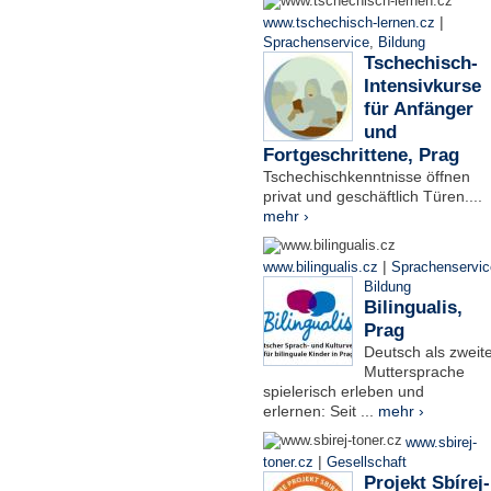
|
www.tschechisch-lernen.cz
Sprachenservice
,
Bildung
Tschechisch-
Intensivkurse
für Anfänger
und
Fortgeschrittene, Prag
Tschechischkenntnisse öffnen
privat und geschäftlich Türen....
mehr ›
|
www.bilingualis.cz
Sprachenservic
Bildung
Bilingualis,
Prag
Deutsch als zweit
Muttersprache
spielerisch erleben und
erlernen: Seit ...
mehr ›
www.sbirej-
|
toner.cz
Gesellschaft
Projekt Sbírej-