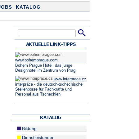
JOBS
KATALOG
Suche
Suchformular
AKTUELLE LINK-TIPPS
www.bohemprague.com
Bohem Prague Hotel: das junge
Designhotel im Zentrum von Prag
www.interprace.cz
interpráce - die deutsch-tschechische
Stellenbörse für Fachkräfte und
Personal aus Tschechien
KATALOG
Bildung
Dienstleistungen