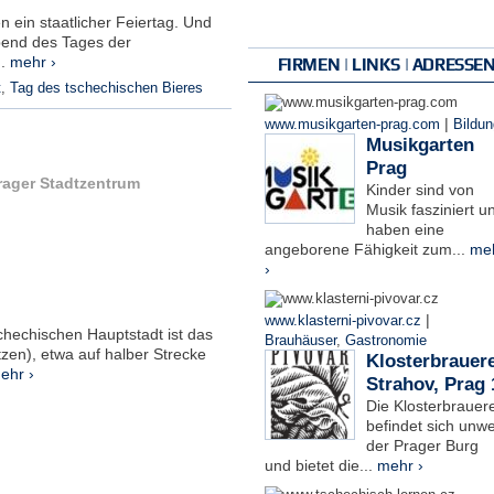
n ein staatlicher Feiertag. Und
bend des Tages der
..
mehr ›
FIRMEN | LINKS | ADRESSE
t
,
Tag des tschechischen Bieres
|
www.musikgarten-prag.com
Bildun
Musikgarten
Prag
rager Stadtzentrum
Kinder sind von
Musik fasziniert u
haben eine
angeborene Fähigkeit zum...
me
›
|
www.klasterni-pivovar.cz
chechischen Hauptstadt ist das
Brauhäuser
,
Gastronomie
en), etwa auf halber Strecke
Klosterbrauere
ehr ›
Strahov, Prag 
Die Klosterbrauere
befindet sich unwe
der Prager Burg
und bietet die...
mehr ›