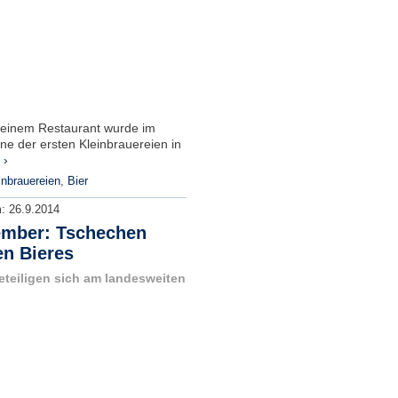
seinem Restaurant wurde im
ne der ersten Kleinbrauereien in
 ›
inbrauereien
,
Bier
m:
26.9.2014
tember: Tschechen
en Bieres
eteiligen sich am landesweiten