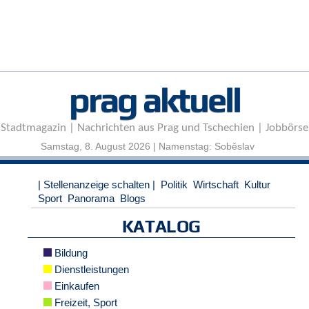
r
e
n
B
E
prag aktuell
N
U
T
Stadtmagazin | Nachrichten aus Prag und Tschechien | Jobbörse
Z
E
Samstag, 8. August 2026 | Namenstag: Soběslav
R
A
| Stellenanzeige schalten |
Politik
Wirtschaft
Kultur
N
Sport
Panorama
Blogs
M
E
KATALOG
L
D
Bildung
U
N
Dienstleistungen
G
Einkaufen
Freizeit, Sport
B