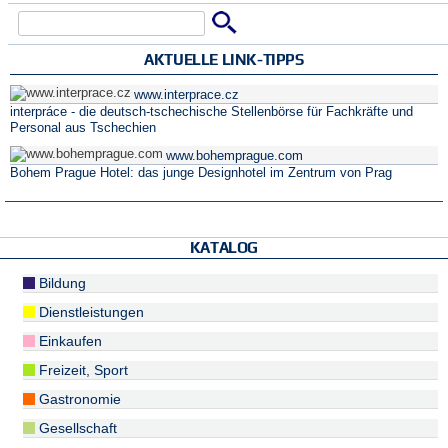
Suche
Suchformular
AKTUELLE LINK-TIPPS
www.interprace.cz
interpráce - die deutsch-tschechische Stellenbörse für Fachkräfte und
Personal aus Tschechien
www.bohemprague.com
Bohem Prague Hotel: das junge Designhotel im Zentrum von Prag
KATALOG
Bildung
Dienstleistungen
Einkaufen
Freizeit, Sport
Gastronomie
Gesellschaft