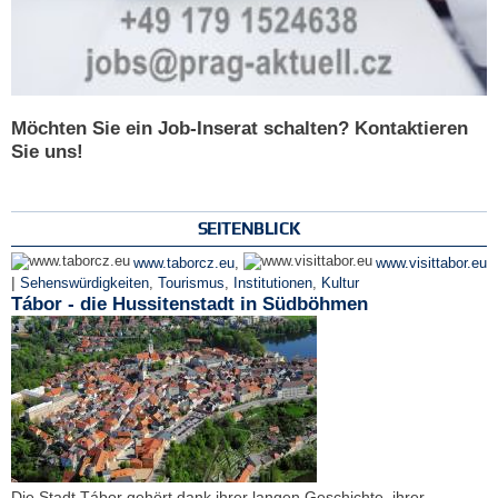
Möchten Sie ein Job-Inserat schalten? Kontaktieren
Sie uns!
SEITENBLICK
www.taborcz.eu
,
www.visittabor.eu
|
Sehenswürdigkeiten
,
Tourismus
,
Institutionen
,
Kultur
Tábor - die Hussitenstadt in Südböhmen
Die Stadt Tábor gehört dank ihrer langen Geschichte, ihrer