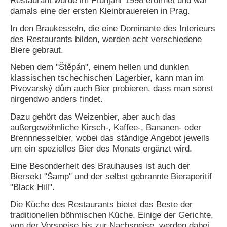
Restaurant wurde im Frühjahr 1998 eröffnet und war
damals eine der ersten Kleinbrauereien in Prag.
In den Braukesseln, die eine Dominante des Interieurs
des Restaurants bilden, werden acht verschiedene
Biere gebraut.
Neben dem "Štěpán", einem hellen und dunklen
klassischen tschechischen Lagerbier, kann man im
Pivovarský dům auch Bier probieren, dass man sonst
nirgendwo anders findet.
Dazu gehört das Weizenbier, aber auch das
außergewöhnliche Kirsch-, Kaffee-, Bananen- oder
Brennnesselbier, wobei das ständige Angebot jeweils
um ein spezielles Bier des Monats ergänzt wird.
Eine Besonderheit des Brauhauses ist auch der
Biersekt "Šamp" und der selbst gebrannte Bieraperitif
"Black Hill".
Die Küche des Restaurants bietet das Beste der
traditionellen böhmischen Küche. Einige der Gerichte,
von der Vorspeise bis zur Nachspeise, werden dabei