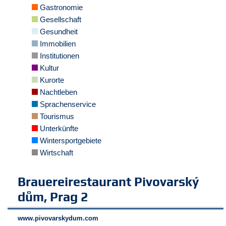
Gastronomie
e
n
Gesellschaft
u
Gesundheit
t
Immobilien
z
e
Institutionen
r
Kultur
n
Kurorte
a
m
Nachtleben
e
Sprachenservice
*
Tourismus
Unterkünfte
P
Wintersportgebiete
a
Wirtschaft
s
s
w
Brauereirestaurant Pivovarský
o
dům, Prag 2
r
t
*
www.pivovarskydum.com