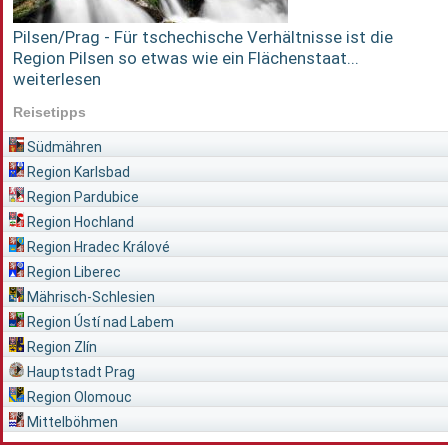
Pilsen/Prag - Für tschechische Verhältnisse ist die
Region Pilsen so etwas wie ein Flächenstaat...
weiterlesen
Reisetipps
Südmähren
Region Karlsbad
Region Pardubice
Region Hochland
Region Hradec Králové
Region Liberec
Mährisch-Schlesien
Region Ústí nad Labem
Region Zlín
Hauptstadt Prag
Region Olomouc
Mittelböhmen