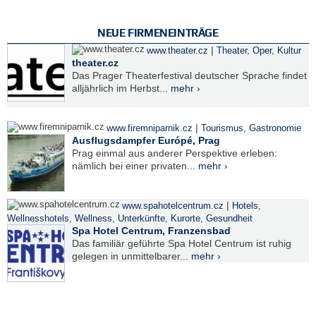
NEUE FIRMENEINTRÄGE
|
www.theater.cz
Theater, Oper
,
Kultur
theater.cz
Das Prager Theaterfestival deutscher Sprache findet
alljährlich im Herbst...
mehr ›
|
www.firemniparnik.cz
Tourismus
,
Gastronomie
Ausflugsdampfer Európé, Prag
Prag einmal aus anderer Perspektive erleben:
nämlich bei einer privaten...
mehr ›
|
www.spahotelcentrum.cz
Hotels
,
Wellnesshotels
,
Wellness
,
Unterkünfte
,
Kurorte
,
Gesundheit
Spa Hotel Centrum, Franzensbad
Das familiär geführte Spa Hotel Centrum ist ruhig
gelegen in unmittelbarer...
mehr ›