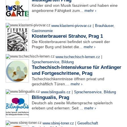
Kinder sind von Musik fasziniert und haben eine
angeborene Fähigkeit zum...
mehr ›
|
www.klasterni-pivovar.cz
Brauhäuser
,
Gastronomie
Klosterbrauerei Strahov, Prag 1
Die Klosterbrauerei befindet sich unweit der
Prager Burg und bietet die...
mehr ›
|
www.tschechisch-lernen.cz
Sprachenservice
,
Bildung
Tschechisch-Intensivkurse für Anfänger
und Fortgeschrittene, Prag
Tschechischkenntnisse öffnen privat und
geschäftlich Türen....
mehr ›
|
www.bilingualis.cz
Sprachenservice
,
Bildung
Bilingualis, Prag
Deutsch als zweite Muttersprache spielerisch
erleben und erlernen: Seit ...
mehr ›
|
www.sbirej-toner.cz
Gesellschaft