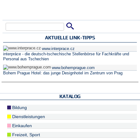
Suche
Suchformular
AKTUELLE LINK-TIPPS
www.interprace.cz
interpráce - die deutsch-tschechische Stellenbörse für Fachkräfte und
Personal aus Tschechien
www.bohemprague.com
Bohem Prague Hotel: das junge Designhotel im Zentrum von Prag
KATALOG
Bildung
Dienstleistungen
Einkaufen
Freizeit, Sport