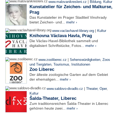
|
www.malovanikresleni.cz
Bildung
,
Kultur
Kunstatelier für Zeichen- und Malkurse,
Prag
Das Kunstatelier im Prager Stadtteil Vinohrady
bietet Zeichen- und...
mehr ›
|
www.vaclavhavel-library.org
Kultur
Knihovna Václava Havla, Prag
Die Václav-Havel-Bibliothek sammelt und
digitalisiert Schriftstücke, Fotos...
mehr ›
|
www.zooliberec.cz
Sehenswürdigkeiten
,
Zoos
und Tiergärten
,
Tourismus
,
Institutionen
Zoo Liberec
Der älteste zoologische Garten auf dem Gebiet
der ehemaligen...
mehr ›
|
www.saldovo-divadlo.cz
Theater, Oper
,
Kultur
Šalda-Theater, Liberec
Zum traditionsreichen Šalda-Theater in Liberec
gehören heute zwei...
mehr ›