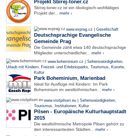
Projekt Sbírej-toner.cz
Sbírej-toner.cz ist ein ökologisch-wohltätiges
Projekt der...
mehr ›
|
www.evprag.cz
Gesellschaft
Deutschsprachige Evangelische
Gemeinde Prag
Die Gemeinde zählt etwa 140 deutschsprachige
Mitglieder unterschiedlicher...
mehr ›
|
www.boheminium.cz
Sehenswürdigkeiten
,
Urlaub mit Kindern
,
Freizeit- und Erlebnisparks
,
Tourismus
,
Kurorte
,
Kultur
Park Boheminium, Marienbad
Ideal für Ausflüge mit Kindern: Im Park
Boheminium im westböhmischen...
mehr ›
|
www.visitpilsen.eu
Sehenswürdigkeiten
,
Tourismus
,
Institutionen
,
Kultur
Pilsen - Europäische Kulturhauptstadt
2015
Die westböhmische Metropole Pilsen gehört zu
den interessantesten Städten...
mehr ›