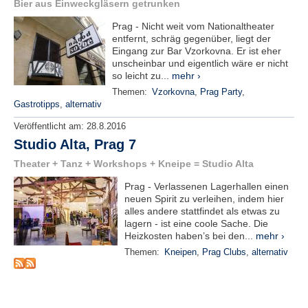
r
Bier aus Einweckgläsern getrunken
e
Prag - Nicht weit vom Nationaltheater
n
entfernt, schräg gegenüber, liegt der
Eingang zur Bar Vzorkovna. Er ist eher
B
unscheinbar und eigentlich wäre er nicht
E
so leicht zu...
mehr ›
N
Themen:
Vzorkovna
,
Prag Party
,
U
Gastrotipps
,
alternativ
T
Veröffentlicht am:
28.8.2016
Z
Studio Alta, Prag 7
E
R
Theater + Tanz + Workshops + Kneipe = Studio Alta
A
N
Prag - Verlassenen Lagerhallen einen
M
neuen Spirit zu verleihen, indem hier
alles andere stattfindet als etwas zu
E
lagern - ist eine coole Sache. Die
L
Heizkosten haben’s bei den...
mehr ›
D
Themen:
Kneipen
,
Prag Clubs
,
alternativ
U
N
G
B