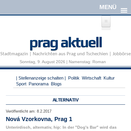
Direkt zum Inhalt
A
prag aktuell
n
m
e
Stadtmagazin | Nachrichten aus Prag und Tschechien | Jobbörse
l
d
Sonntag, 9. August 2026 | Namenstag: Roman
e
n
|
| Stellenanzeige schalten |
Politik
Wirtschaft
Kultur
R
Sport
Panorama
Blogs
e
g
i
ALTERNATIV
s
t
Veröffentlicht am:
8.2.2017
r
Nová Vzorkovna, Prag 1
i
e
Unterirdisch, alternativ, hip: In der "Dog's Bar" wird das