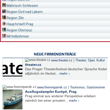
Mährisch-Schlesien
Region Ústí nad Labem
Region Zlín
Hauptstadt Prag
Region Olomouc
Mittelböhmen
NEUE FIRMENEINTRÄGE
|
www.theater.cz
Theater, Oper
,
Kultur
theater.cz
Das Prager Theaterfestival deutscher Sprache findet
alljährlich im Herbst...
mehr ›
|
www.firemniparnik.cz
Tourismus
,
Gastronomie
Ausflugsdampfer Európé, Prag
Prag einmal aus anderer Perspektive erleben:
nämlich bei einer privaten...
mehr ›