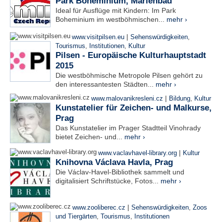
Park Boheminium, Marienbad
Ideal für Ausflüge mit Kindern: Im Park
Boheminium im westböhmischen...
mehr ›
|
www.visitpilsen.eu
Sehenswürdigkeiten
,
Tourismus
,
Institutionen
,
Kultur
Pilsen - Europäische Kulturhauptstadt
2015
Die westböhmische Metropole Pilsen gehört zu
den interessantesten Städten...
mehr ›
|
www.malovanikresleni.cz
Bildung
,
Kultur
Kunstatelier für Zeichen- und Malkurse,
Prag
Das Kunstatelier im Prager Stadtteil Vinohrady
bietet Zeichen- und...
mehr ›
|
www.vaclavhavel-library.org
Kultur
Knihovna Václava Havla, Prag
Die Václav-Havel-Bibliothek sammelt und
digitalisiert Schriftstücke, Fotos...
mehr ›
|
www.zooliberec.cz
Sehenswürdigkeiten
,
Zoos
und Tiergärten
,
Tourismus
,
Institutionen