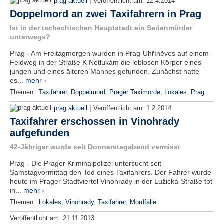
|
prag aktuell
Veröffentlicht am:
12.4.2014
Doppelmord an zwei Taxifahrern in Prag
Ist in der tschechischen Hauptstadt ein Serienmörder
unterwegs?
Prag - Am Freitagmorgen wurden in Prag-Uhříněves auf einem
Feldweg in der Straße K Netlukám die leblosen Körper eines
jungen und eines älteren Mannes gefunden. Zunächst hatte
es...
mehr ›
Themen:
Taxifahrer
,
Doppelmord
,
Prager Taximorde
,
Lokales
,
Prag
|
prag aktuell
Veröffentlicht am:
1.2.2014
Taxifahrer erschossen in Vinohrady
aufgefunden
42-Jähriger wurde seit Donnerstagabend vermisst
Prag - Die Prager Kriminalpolizei untersucht seit
Samstagvormittag den Tod eines Taxifahrers. Der Fahrer wurde
heute im Prager Stadtviertel Vinohrady in der Lužická-Straße tot
in...
mehr ›
Themen:
Lokales
,
Vinohrady
,
Taxifahrer
,
Mordfälle
Veröffentlicht am:
21.11.2013