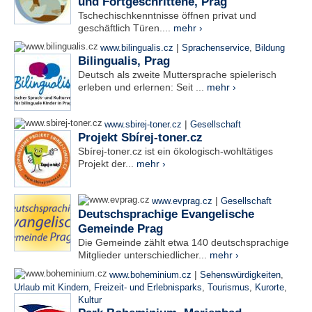
und Fortgeschrittene, Prag
Tschechischkenntnisse öffnen privat und
geschäftlich Türen....
mehr ›
|
www.bilingualis.cz
Sprachenservice
,
Bildung
Bilingualis, Prag
Deutsch als zweite Muttersprache spielerisch
erleben und erlernen: Seit ...
mehr ›
|
www.sbirej-toner.cz
Gesellschaft
Projekt Sbírej-toner.cz
Sbírej-toner.cz ist ein ökologisch-wohltätiges
Projekt der...
mehr ›
|
www.evprag.cz
Gesellschaft
Deutschsprachige Evangelische
Gemeinde Prag
Die Gemeinde zählt etwa 140 deutschsprachige
Mitglieder unterschiedlicher...
mehr ›
|
www.boheminium.cz
Sehenswürdigkeiten
,
Urlaub mit Kindern
,
Freizeit- und Erlebnisparks
,
Tourismus
,
Kurorte
,
Kultur