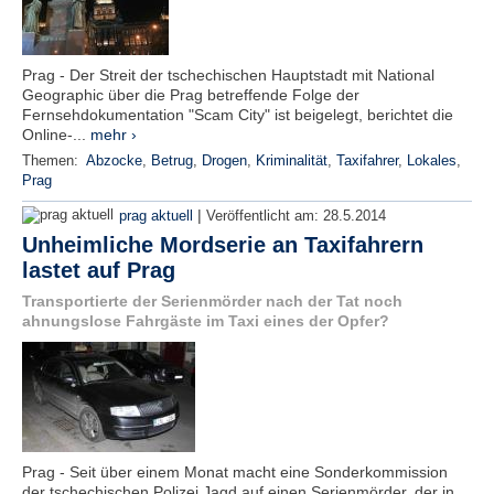
Prag - Der Streit der tschechischen Hauptstadt mit National
Geographic über die Prag betreffende Folge der
Fernsehdokumentation "Scam City" ist beigelegt, berichtet die
Online-...
mehr ›
Themen:
Abzocke
,
Betrug
,
Drogen
,
Kriminalität
,
Taxifahrer
,
Lokales
,
Prag
|
prag aktuell
Veröffentlicht am:
28.5.2014
Unheimliche Mordserie an Taxifahrern
lastet auf Prag
Transportierte der Serienmörder nach der Tat noch
ahnungslose Fahrgäste im Taxi eines der Opfer?
Prag - Seit über einem Monat macht eine Sonderkommission
der tschechischen Polizei Jagd auf einen Serienmörder, der in