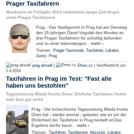
Prager Taxifahrern
e
n
Mordserie im Frühjahr 2014 verbreitete lange Zeit Angst
u
unter Prager Taxifahrern
t
z
Prag - Das Stadtgericht in Prag hat am Dienstag
e
den 25-jährigen David Virgulák des Mordes an
r
drei Prager Taxifahrern für schuldig befunden
n
und zu einer lebenslangen...
mehr ›
a
Themen:
Prager Taximorde
,
Taxifahrer
,
Lokales
,
m
Justiz
,
Prag
e
*
|
|
prag aktuell
iDnes.cz
Veröffentlicht am:
2.4.2016
Taxifahren in Prag im Test: "Fast alle
P
haben uns bestohlen"
a
s
Tageszeitung Mladá fronta Dnes: Ehrliche Taxifahrer findet
s
man fast gar nicht
w
Prag - Die tschechische Tageszeitung Mladá fronta
o
Dnes hat - wieder einmal - getestet, wie es um die
r
Ehrlichkeit der Taxifahrer in Prag bestellt ist.Das
t
Ergebnis dürfte kaum...
mehr ›
*
Themen:
Taxifahrer
,
Taxidienste
,
Abzocke
,
Lokales
,