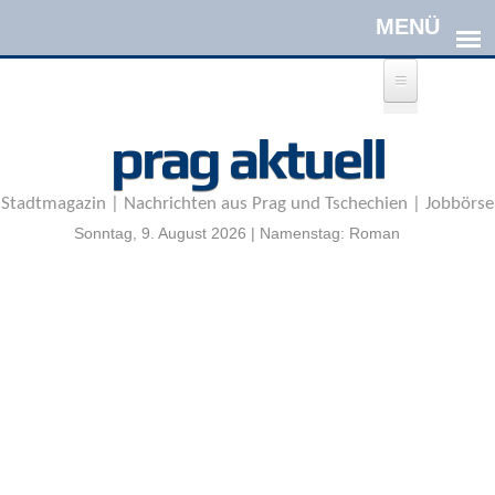
Direkt zum Inhalt
A
prag aktuell
n
m
e
Stadtmagazin | Nachrichten aus Prag und Tschechien | Jobbörse
l
d
Sonntag, 9. August 2026 | Namenstag: Roman
e
n
|
R
e
g
i
s
t
r
i
e