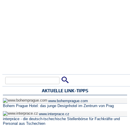
Suche
Suchformular
AKTUELLE LINK-TIPPS
www.bohemprague.com
Bohem Prague Hotel: das junge Designhotel im Zentrum von Prag
www.interprace.cz
interpráce - die deutsch-tschechische Stellenbörse für Fachkräfte und
Personal aus Tschechien