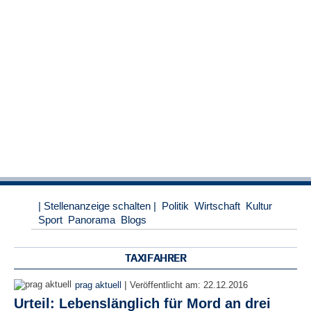
r
e
n
B
E
N
U
T
Z
E
R
A
N
M
| Stellenanzeige schalten |
Politik
Wirtschaft
Kultur
E
Sport
Panorama
Blogs
L
D
U
TAXIFAHRER
N
G
|
prag aktuell
Veröffentlicht am:
22.12.2016
Urteil: Lebenslänglich für Mord an drei
B