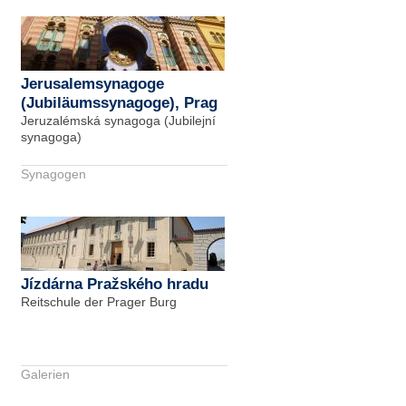
Jerusalemsynagoge
(Jubiläumssynagoge), Prag
Jeruzalémská synagoga (Jubilejní
synagoga)
Synagogen
Jízdárna Pražského hradu
Reitschule der Prager Burg
Galerien