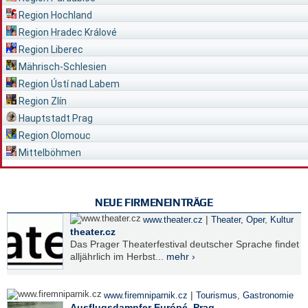
Region Hochland
Region Hradec Králové
Region Liberec
Mährisch-Schlesien
Region Ústí nad Labem
Region Zlín
Hauptstadt Prag
Region Olomouc
Mittelböhmen
NEUE FIRMENEINTRÄGE
|
www.theater.cz
Theater, Oper
,
Kultur
theater.cz
Das Prager Theaterfestival deutscher Sprache findet
alljährlich im Herbst...
mehr ›
|
www.firemniparnik.cz
Tourismus
,
Gastronomie
Ausflugsdampfer Európé, Prag