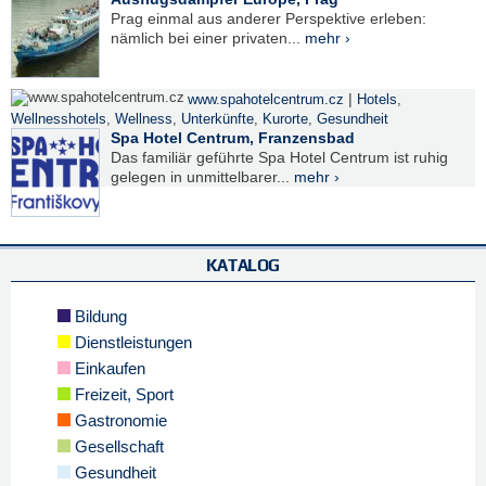
Prag einmal aus anderer Perspektive erleben:
nämlich bei einer privaten...
mehr ›
|
www.spahotelcentrum.cz
Hotels
,
Wellnesshotels
,
Wellness
,
Unterkünfte
,
Kurorte
,
Gesundheit
Spa Hotel Centrum, Franzensbad
Das familiär geführte Spa Hotel Centrum ist ruhig
gelegen in unmittelbarer...
mehr ›
KATALOG
Bildung
Dienstleistungen
Einkaufen
Freizeit, Sport
Gastronomie
Gesellschaft
Gesundheit