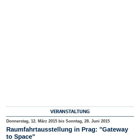
r
e
n
B
E
N
U
T
Z
E
R
A
N
M
E
L
D
VERANSTALTUNG
U
N
Donnerstag, 12. März 2015
bis
Sonntag, 28. Juni 2015
G
Raumfahrtausstellung in Prag: "Gateway
to Space"
B