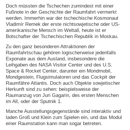
Doch müssten die Tschechen zumindest mit einer
N
Fußnote in der Geschichte der Raumfahrt vermerkt
e
werden. Immerhin war der tschechische Kosmonaut
u
Vladimír Remek der erste nichtsowjetische oder US-
e
amerikanische Mensch im Weltall, heute ist er
s
P
Botschafter der Tschechischen Republik in Moskau.
a
Zu den ganz besonderen Attraktionen der
s
s
Raumfahrtschau gehören logischerweise jedenfalls
w
Exponate aus dem Ausland, insbesondere die
o
Leihgaben des NASA Visitor Center und des U.S.
r
Space & Rocket Center, darunter ein Mondmobil,
t
Mondgestein, Flugsimulatoren und das Cockpit der
a
Raumfähre Atlantis. Doch auch Objekte sowjetischer
n
f
Herkunft sind zu sehen: beispielsweise der
o
Raumanzug von Juri Gagarin, des ersten Menschen
r
im All, oder der Sputnik 1.
d
e
Manche Ausstellungsgegenstände sind interaktiv und
r
laden Groß und Klein zum Spielen ein, und das Modul
n
einer Raumstation kann man sogar betreten.