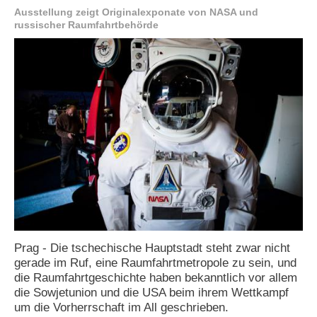
Ausstellung zeigt Originalexponate von NASA und
e
russischer Raumfahrtbehörde
n
u
t
z
e
r
n
a
m
e
*
P
a
s
s
w
Prag - Die tschechische Hauptstadt steht zwar nicht
o
gerade im Ruf, eine Raumfahrtmetropole zu sein, und
r
die Raumfahrtgeschichte haben bekanntlich vor allem
t
die Sowjetunion und die USA beim ihrem Wettkampf
*
um die Vorherrschaft im All geschrieben.