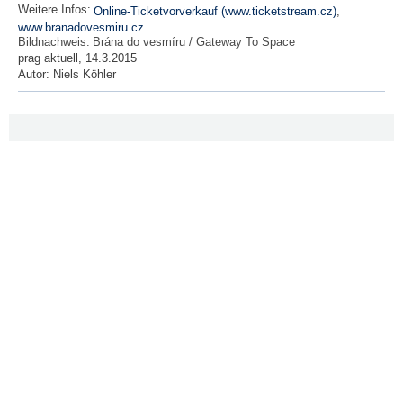
Weitere Infos:
Online-Ticketvorverkauf (www.ticketstream.cz)
,
www.branadovesmiru.cz
Bildnachweis:
Brána do vesmíru / Gateway To Space
prag aktuell, 14.3.2015
Autor:
Niels Köhler