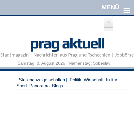
Direkt zum Inhalt
A
prag aktuell
n
m
e
Stadtmagazin | Nachrichten aus Prag und Tschechien | Jobbörse
l
d
Samstag, 8. August 2026 | Namenstag: Soběslav
e
n
|
| Stellenanzeige schalten |
Politik
Wirtschaft
Kultur
R
Sport
Panorama
Blogs
e
g
i
s
t
r
i
e