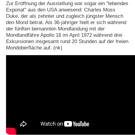
Zur Eröffnung der Ausstellung war sogar ein "lebendes
Exponat" aus den USA anwesend: Charles Moss
Duke, der als zehnter und zugleich jüngster Mensch
den Mond betrat. Als 36-jähriger hielt er sich während
der fünften bemannten Mondlandung mit der
Mondlandfähre Apollo 16 im April 1972 während drei
Exkursionen insgesamt rund 20 Stunden auf der freien
Mondoberfläche auf. (nk)