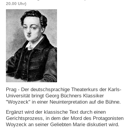
20.00 Uhr)
e
n
u
t
z
e
r
n
a
m
e
*
P
a
Prag - Der deutschsprachige Theaterkurs der Karls-
s
Universität bringt Georg Büchners Klassiker
s
"Woyzeck" in einer Neuinterpretation auf die Bühne.
w
o
Ergänzt wird der klassische Text durch einen
r
Gerichtsprozess, in dem der Mord des Protagonisten
t
Woyzeck an seiner Geliebten Marie diskutiert wird.
*