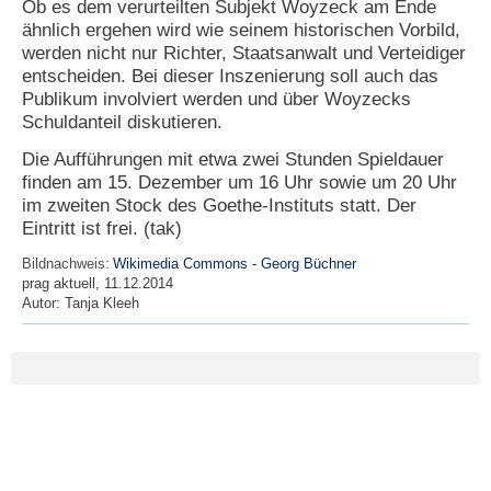
Ob es dem verurteilten Subjekt Woyzeck am Ende
ähnlich ergehen wird wie seinem historischen Vorbild,
N
werden nicht nur Richter, Staatsanwalt und Verteidiger
e
entscheiden. Bei dieser Inszenierung soll auch das
u
e
Publikum involviert werden und über Woyzecks
s
Schuldanteil diskutieren.
P
a
Die Aufführungen mit etwa zwei Stunden Spieldauer
s
finden am 15. Dezember um 16 Uhr sowie um 20 Uhr
s
im zweiten Stock des Goethe-Instituts statt. Der
w
Eintritt ist frei. (tak)
o
r
Bildnachweis:
Wikimedia Commons - Georg Büchner
t
prag aktuell, 11.12.2014
a
Autor:
Tanja Kleeh
n
f
o
r
d
e
r
n