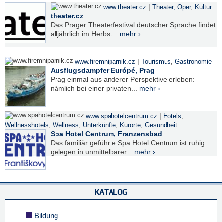
|
www.theater.cz
Theater, Oper
,
Kultur
theater.cz
Das Prager Theaterfestival deutscher Sprache findet
alljährlich im Herbst...
mehr ›
|
www.firemniparnik.cz
Tourismus
,
Gastronomie
Ausflugsdampfer Európé, Prag
Prag einmal aus anderer Perspektive erleben:
nämlich bei einer privaten...
mehr ›
|
www.spahotelcentrum.cz
Hotels
,
Wellnesshotels
,
Wellness
,
Unterkünfte
,
Kurorte
,
Gesundheit
Spa Hotel Centrum, Franzensbad
Das familiär geführte Spa Hotel Centrum ist ruhig
gelegen in unmittelbarer...
mehr ›
KATALOG
Bildung