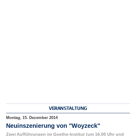
r
e
n
B
E
N
U
T
Z
E
R
A
N
M
E
L
D
VERANSTALTUNG
U
N
Montag, 15. Dezember 2014
G
Neuinszenierung von "Woyzeck"
Zwei Aufführungen im Goethe-Institut (um 16.00 Uhr und
B