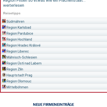
Region Pilsen so etwas wie ein Flächenstaat...
weiterlesen
Reisetipps
Südmähren
Region Karlsbad
Region Pardubice
Region Hochland
Region Hradec Králové
Region Liberec
Mährisch-Schlesien
Region Ústí nad Labem
Region Zlín
Hauptstadt Prag
Region Olomouc
Mittelböhmen
NEUE FIRMENEINTRÄGE