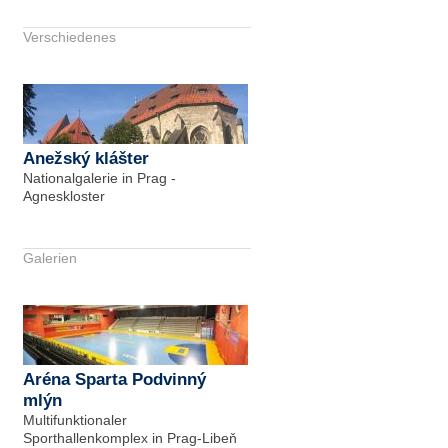
Verschiedenes
Anežský klášter
Nationalgalerie in Prag -
Agneskloster
Galerien
Aréna Sparta Podvinný
mlýn
Multifunktionaler
Sporthallenkomplex in Prag-Libeň