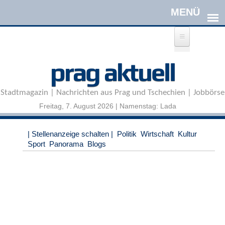
Direkt zum Inhalt
A
prag aktuell
n
m
e
Stadtmagazin | Nachrichten aus Prag und Tschechien | Jobbörse
l
d
Freitag, 7. August 2026 | Namenstag: Lada
e
n
|
| Stellenanzeige schalten |
Politik
Wirtschaft
Kultur
R
Sport
Panorama
Blogs
e
g
i
s
t
r
i
e